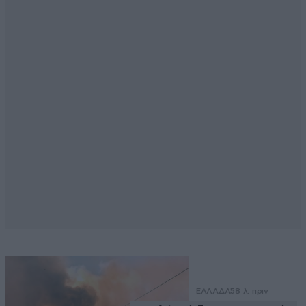
ΕΛΛΑΔΑ
58 λ. πριν