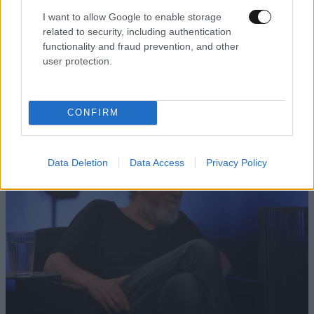
I want to allow Google to enable storage
related to security, including authentication
LIFESTYLE
1 ω. πριν
functionality and fraud prevention, and other
Ζώδια σήμερα: Η Σελήνη στους Διδύμους
user protection.
φέρνει ανατροπές – Ποιοι δέχονται την
ευεργετική επίδραση του Δία από το απόγευμα;
CONFIRM
Data Deletion
Data Access
Privacy Policy