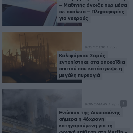
– Μαθητής άνοιξε πυρ μέσα
σε σχολείο – Πληροφορίες
για νεκρούς
ΚΟΣΜΟΣ
30 λ. πριν
Καλιφόρνια: Σορός
εντοπίστηκε στα αποκαΐδια
σπιτιού που κατέστρεψε η
μεγάλη πυρκαγιά
1
ΚΟΙΝΩΝΙΑ
49 λ. πριν
Ενώπιον της Δικαιοσύνης
σήμερα η 46χρονη
κατηγορούμενη για τη
φονική επίθεση στη Marfin –