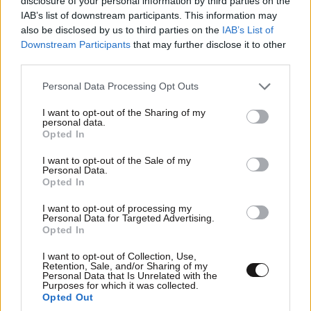
disclosure of your personal information by third parties on the
IAB’s list of downstream participants. This information may
also be disclosed by us to third parties on the
IAB’s List of
Downstream Participants
that may further disclose it to other
third parties.
Please note that this website/app uses one or more Google
Personal Data Processing Opt Outs
services and may gather and store information including but
not limited to your visit or usage behaviour. You may click to
I want to opt-out of the Sharing of my
personal data.
grant or deny consent to Google and its third-party tags to
Opted In
use your data for below specified purposes in below Google
consent section.
I want to opt-out of the Sale of my
Personal Data.
Opted In
I want to opt-out of processing my
Personal Data for Targeted Advertising.
Opted In
I want to opt-out of Collection, Use,
Retention, Sale, and/or Sharing of my
Personal Data that Is Unrelated with the
Purposes for which it was collected.
Opted Out