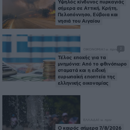
Υψηλός κίνδυνος πυρκαγιάς
σήμερα σε Αττική, Κρήτη,
Πελοπόννησο, Εύβοια και
νησιά του Αιγαίου
2
ΟΙΚΟΝΟΜΙΑ
1 ω. πριν
Τέλος εποχής για τα
μνημόνια: Από το φθινόπωρο
σταματά και η ειδική
ευρωπαϊκή εποπτεία της
ελληνικής οικονομίας
ΕΛΛΑΔΑ
1 ω. πριν
Ο καιρός σήμερα 7/8/2026