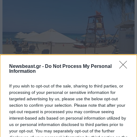
Newsbeast.gr -
Do Not Process My Personal
Information
ΕΛΛΑΔΑ
06·08·2026 21:47
Τραγωδία στα Μάλια: «Ο πανικός τη σκότωσε»
If you wish to opt-out of the sale, sharing to third parties, or
processing of your personal or sensitive information for
– Τι λένε μάρτυρες για τη 42χρονη Ολλανδή
targeted advertising by us, please use the below opt-out
που πνίγηκε προσπαθώντας να σώσει τη φίλη
section to confirm your selection. Please note that after your
της
opt-out request is processed you may continue seeing
interest-based ads based on personal information utilized by
us or personal information disclosed to third parties prior to
your opt-out. You may separately opt-out of the further