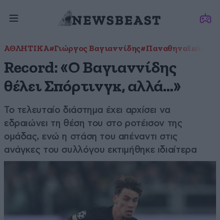
ΑΘΛΗΤΙΚΑ
#Γιώργος Βαγιαννίδης
#Παναθηναϊκός
#Σπ
Record: «Ο Βαγιαννίδης
θέλει Σπόρτινγκ, αλλά…»
Το τελευταίο διάστημα έχει αρχίσει να
εδραιώνει τη θέση του στο ροτέισον της
ομάδας, ενώ η στάση του απέναντι στις
ανάγκες του συλλόγου εκτιμήθηκε ιδιαίτερα