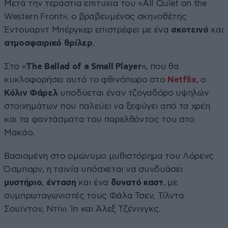
Μετά την τεράστια επιτυχία του «All Quiet on the
Western Front», ο βραβευμένος σκηνοθέτης
Έντουαρντ Μπέργκερ επιστρέφει με ένα
σκοτεινό
και
ατμοσφαιρικό θρίλερ
.
Στο «
The Ballad of a Small Player
», που θα
κυκλοφορήσει αυτό το φθινόπωρο στο
Netflix
, ο
Κόλιν Φάρελ
υποδύεται έναν τζογαδόρο υψηλών
στοιχημάτων που παλεύει να ξεφύγει από τα χρέη
και τα φαντάσματα του παρελθόντος του στο
Μακάο.
Βασισμένη στο ομώνυμο μυθιστόρημα του Λόρενς
Όσμπορν, η ταινία υπόσχεται να συνδυάσει
μυστήριο
,
ένταση
και ένα
δυνατό καστ
, με
συμπρωταγωνιστές τους Φάλα Τσεν, Τίλντα
Σουίντον, Ντίνι Ίπ και Άλεξ Τζένινγκς.