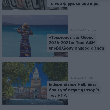
το νέο ψηφιακό σύστημα
ΕΛΛΑΔΑ
30 λ. πριν
«Τουρισμός για Όλους
2026-2027»: Ποια ΑΦΜ
υποβάλλουν σήμερα αίτηση
ΤΑΞΙΔΙ
33 λ. πριν
Independence Hall: Εκεί
όπου γράφτηκε η ιστορία
των ΗΠΑ