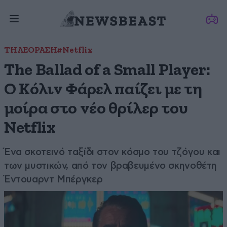
ΤΗΛΕΟΡΑΣΗ
#Netflix
The Ballad of a Small Player:
Ο Κόλιν Φάρελ παίζει με τη
μοίρα στο νέο θρίλερ του
Netflix
Ένα σκοτεινό ταξίδι στον κόσμο του τζόγου και
των μυστικών, από τον βραβευμένο σκηνοθέτη
Έντουαρντ Μπέργκερ