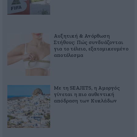
Αυξητική & Ανόρθωση
Στήθους: Πώς συνδυάζονται
για το τέλειο, εξατομικευμένο
αποτέλεσμα
Με τη SEAJETS, η Αμοργός
γίνεται η πιο αυθεντική
απόδραση των Κυκλάδων