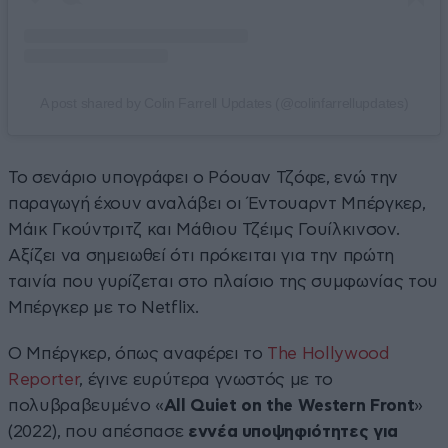
A post shared by Colin Farrell Updates (@colinfarrellupdates)
Το σενάριο υπογράφει ο Ρόουαν Τζόφε, ενώ την
παραγωγή έχουν αναλάβει οι Έντουαρντ Μπέργκερ,
Μάικ Γκούντριτζ και Μάθιου Τζέιμς Γουίλκινσον.
Αξίζει να σημειωθεί ότι πρόκειται για την πρώτη
ταινία που γυρίζεται στο πλαίσιο της συμφωνίας του
Μπέργκερ με το Netflix.
Ο Μπέργκερ, όπως αναφέρει το
The Hollywood
Reporter
, έγινε ευρύτερα γνωστός με το
πολυβραβευμένο «
All Quiet on the Western Front
»
(2022), που απέσπασε
εννέα υποψηφιότητες για