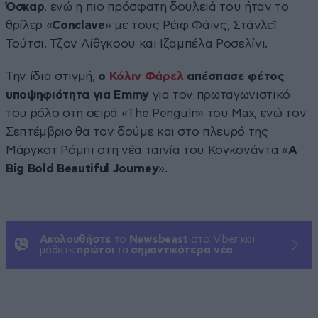
Όσκαρ
, ενώ η πιο πρόσφατη δουλειά του ήταν το
θρίλερ «
Conclave
» με τους Ρέιφ Φάινς, Στάνλεϊ
Τούτσι, Τζον Λίθγκοου και Ιζαμπέλα Ροσελίνι.
Την ίδια στιγμή,
ο
Κόλιν Φάρελ
απέσπασε φέτος
υποψηφιότητα για Emmy
για τον πρωταγωνιστικό
του ρόλο στη σειρά «The Penguin» του Max, ενώ τον
Σεπτέμβριο θα τον δούμε και στο πλευρό της
Μάργκοτ Ρόμπι στη νέα ταινία του Κογκονάντα «
A
Big Bold Beautiful Journey
».
Ακολουθήστε
το
Newsbeast
στο Viber και
μάθετε
πρώτοι
τα
σημαντικότερα νέα