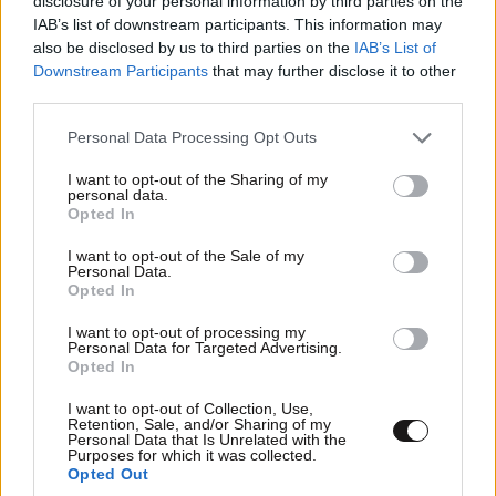
disclosure of your personal information by third parties on the
IAB’s list of downstream participants. This information may
also be disclosed by us to third parties on the
IAB’s List of
Downstream Participants
that may further disclose it to other
third parties.
Please note that this website/app uses one or more Google
Personal Data Processing Opt Outs
Xαρακτήρες: 0/1000
services and may gather and store information including but
not limited to your visit or usage behaviour. You may click to
I want to opt-out of the Sharing of my
Διαβάστε και ακολουθήστε τους κανόνες σχολιασμού
personal data.
grant or deny consent to Google and its third-party tags to
Opted In
use your data for below specified purposes in below Google
ΠΡΟΣΘΗΚΗ
consent section.
I want to opt-out of the Sale of my
Personal Data.
Opted In
I want to opt-out of processing my
Personal Data for Targeted Advertising.
TRENDING
Opted In
I want to opt-out of Collection, Use,
Retention, Sale, and/or Sharing of my
Personal Data that Is Unrelated with the
Purposes for which it was collected.
Opted Out