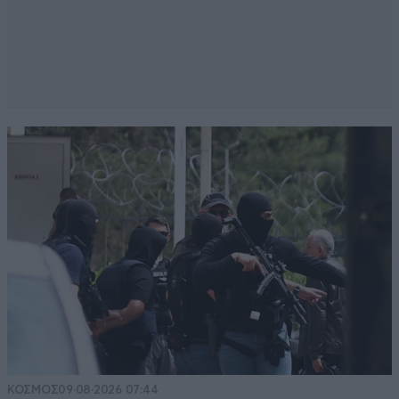
ΚΟΣΜΟΣ
09·08·2026 07:44