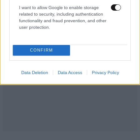
I want to allow Google to enable storage
related to security, including authentication
functionality and fraud prevention, and other
Ακολουθήστε το
NEWSBEAST
στο
Google News
user protection.
και μάθετε πρώτοι όλες τις ειδήσεις
CONFIRM
Data Deletion
Data Access
Privacy Policy