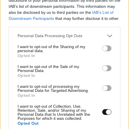
disclosure of your personal information by third parties on the
IAB’s list of downstream participants. This information may
also be disclosed by us to third parties on the
IAB’s List of
Downstream Participants
that may further disclose it to other
third parties.
«Stars System»: Η ανακοίνωση του STAR για
Please note that this website/app uses one or more Google
την καθημερινή εκπομπή της Άσης Μπήλιου
Personal Data Processing Opt Outs
services and may gather and store information including but
not limited to your visit or usage behaviour. You may click to
I want to opt-out of the Sharing of my
personal data.
grant or deny consent to Google and its third-party tags to
Opted In
use your data for below specified purposes in below Google
consent section.
I want to opt-out of the Sale of my
Personal Data.
Opted In
I want to opt-out of processing my
Personal Data for Targeted Advertising.
Opted In
I want to opt-out of Collection, Use,
Retention, Sale, and/or Sharing of my
Personal Data that Is Unrelated with the
Purposes for which it was collected.
Opted Out