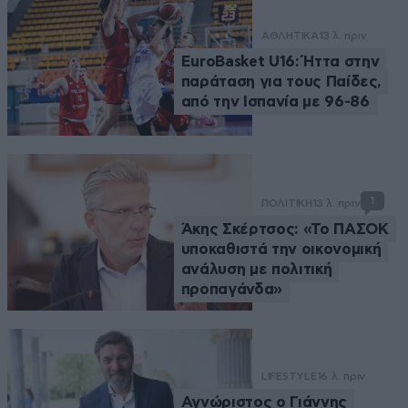
ΑΘΛΗΤΙΚΑ
13 λ. πριν
EuroBasket U16: Ήττα στην
παράταση για τους Παίδες,
από την Ισπανία με 96-86
1
ΠΟΛΙΤΙΚΗ
13 λ. πριν
Άκης Σκέρτσος: «Το ΠΑΣΟΚ
υποκαθιστά την οικονομική
ανάλυση με πολιτική
προπαγάνδα»
LIFESTYLE
16 λ. πριν
Αγνώριστος ο Γιάννης