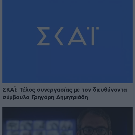
ΣΚΑΪ: Τέλος συνεργασίας με τον διευθύνοντα
σύμβουλο Γρηγόρη Δημητριάδη