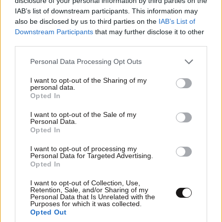
disclosure of your personal information by third parties on the
ΣΧΌΛΙΑ ΑΝΑΓΝΩΣΤΏΝ
0
IAB’s list of downstream participants. This information may
also be disclosed by us to third parties on the
IAB’s List of
Downstream Participants
that may further disclose it to other
third parties.
Please note that this website/app uses one or more Google
Personal Data Processing Opt Outs
services and may gather and store information including but
ΠΡΟΣΘΕΣΤΕ ΤΟ ΣΧΟΛΙΟ ΣΑΣ
not limited to your visit or usage behaviour. You may click to
I want to opt-out of the Sharing of my
personal data.
grant or deny consent to Google and its third-party tags to
Opted In
use your data for below specified purposes in below Google
consent section.
I want to opt-out of the Sale of my
Personal Data.
Opted In
I want to opt-out of processing my
Personal Data for Targeted Advertising.
Opted In
I want to opt-out of Collection, Use,
Retention, Sale, and/or Sharing of my
Personal Data that Is Unrelated with the
Xαρακτήρες: 0/1000
Purposes for which it was collected.
Opted Out
Διαβάστε και ακολουθήστε τους κανόνες σχολιασμού