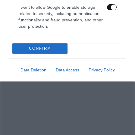
I want to allow Google to enable storage
LIFESTYLE
08·08·2026 19:12
related to security, including authentication
Εριέττα Κούρκουλου – Τα 33α γενέθλια και τα
functionality and fraud prevention, and other
φιλιά με τον Βύρωνα Βασιλειάδη: «Καμία στιγμή
user protection.
ευτυχίας δεδομένη»
CONFIRM
Data Deletion
Data Access
Privacy Policy