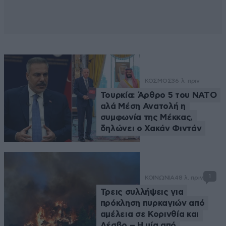
ΚΟΣΜΟΣ
36 λ. πριν
Τουρκία: Άρθρο 5 του ΝΑΤΟ
αλά Μέση Ανατολή η
συμφωνία της Μέκκας,
δηλώνει ο Χακάν Φιντάν
1
ΚΟΙΝΩΝΙΑ
48 λ. πριν
Τρεις συλλήψεις για
πρόκληση πυρκαγιών από
αμέλεια σε Κορινθία και
Λέσβο – Η μία από