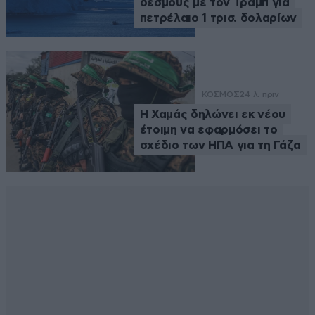
δεσμούς με τον Τραμπ για
πετρέλαιο 1 τρισ. δολαρίων
ΚΟΣΜΟΣ
24 λ. πριν
Η Χαμάς δηλώνει εκ νέου
έτοιμη να εφαρμόσει το
σχέδιο των ΗΠΑ για τη Γάζα