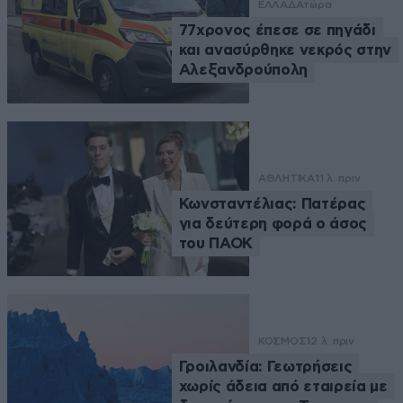
ΕΛΛΑΔΑ
τώρα
77χρονος έπεσε σε πηγάδι
και ανασύρθηκε νεκρός στην
Αλεξανδρούπολη
ΑΘΛΗΤΙΚΑ
11 λ. πριν
Κωνσταντέλιας: Πατέρας
για δεύτερη φορά ο άσος
του ΠΑΟΚ
ΚΟΣΜΟΣ
12 λ. πριν
Γροιλανδία: Γεωτρήσεις
χωρίς άδεια από εταιρεία με