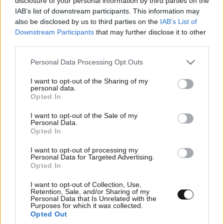
disclosure of your personal information by third parties on the
niο
06·12·2023 12:34
IAB’s list of downstream participants. This information may
also be disclosed by us to third parties on the
IAB’s List of
Αυτή πάντως μοιάζει περισσότερο από την jolie!
Downstream Participants
that may further disclose it to other
third parties.
Απαντήστε
1
0
Please note that this website/app uses one or more Google
Personal Data Processing Opt Outs
services and may gather and store information including but
not limited to your visit or usage behaviour. You may click to
I want to opt-out of the Sharing of my
personal data.
grant or deny consent to Google and its third-party tags to
Opted In
Περασε
06·12·2023 12:23
use your data for below specified purposes in below Google
consent section.
I want to opt-out of the Sale of my
.. Και δεν κολλησε
Personal Data.
Opted In
Απαντήστε
0
1
I want to opt-out of processing my
Personal Data for Targeted Advertising.
Opted In
I want to opt-out of Collection, Use,
TRENDING
Retention, Sale, and/or Sharing of my
Personal Data that Is Unrelated with the
Purposes for which it was collected.
Opted Out