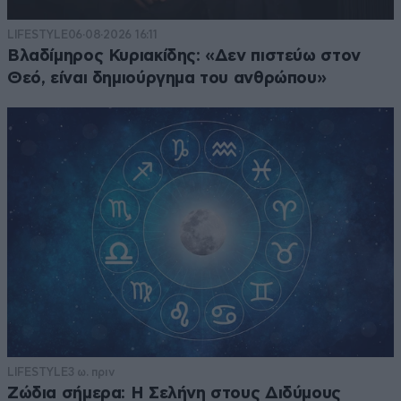
LIFESTYLE
06·08·2026 16:11
Βλαδίμηρος Κυριακίδης: «Δεν πιστεύω στον
Θεό, είναι δημιούργημα του ανθρώπου»
LIFESTYLE
3 ω. πριν
Ζώδια σήμερα: Η Σελήνη στους Διδύμους