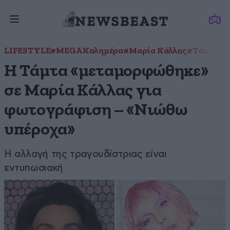
LIFESTYLE
#MEGA Καλημέρα
#Μαρία Κάλλας
#Τάμτα
Η Τάμτα «μεταμορφώθηκε»
σε Μαρία Κάλλας για
φωτογράφιση – «Νιώθω
υπέροχα»
Η αλλαγή της τραγουδίστριας είναι
εντυπωσιακή