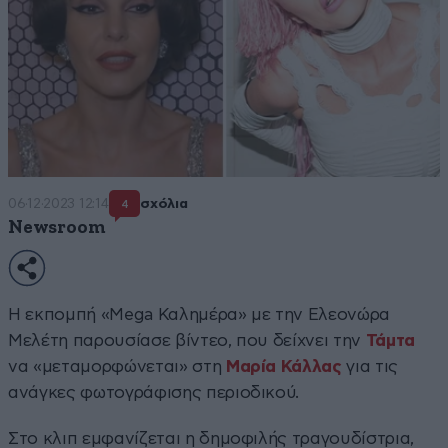
06·12·2023 12:14
σχόλια
4
Newsroom
Η εκπομπή «Mega Καλημέρα» με την Ελεονώρα
Μελέτη παρουσίασε βίντεο, που δείχνει την
Τάμτα
να «μεταμορφώνεται» στη
Μαρία Κάλλας
για τις
ανάγκες φωτογράφισης περιοδικού.
Στο κλιπ εμφανίζεται η δημοφιλής τραγουδίστρια,