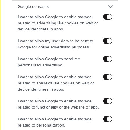
Google consents
I want to allow Google to enable storage
related to advertising like cookies on web or
device identifiers in apps.
I want to allow my user data to be sent to
Google for online advertising purposes.
I want to allow Google to send me
personalized advertising.
ΕΛΛΑΔΑ
06·08·2026 21:47
I want to allow Google to enable storage
Τραγωδία στα Μάλια: «Ο πανικός τη σκότωσε»
related to analytics like cookies on web or
device identifiers in apps.
– Τι λένε μάρτυρες για τη 42χρονη Ολλανδή
που πνίγηκε προσπαθώντας να σώσει τη φίλη
I want to allow Google to enable storage
της
related to functionality of the website or app.
I want to allow Google to enable storage
related to personalization.