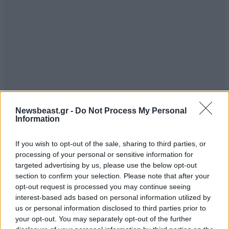
Newsbeast.gr -
Do Not Process My Personal
Information
If you wish to opt-out of the sale, sharing to third parties, or
Και εγώ
06·12·2023 13:58
processing of your personal or sensitive information for
targeted advertising by us, please use the below opt-out
Σε Ωναση …
section to confirm your selection. Please note that after your
opt-out request is processed you may continue seeing
Απαντήστε
0
0
interest-based ads based on personal information utilized by
us or personal information disclosed to third parties prior to
your opt-out. You may separately opt-out of the further