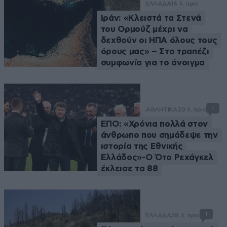
ΕΛΛΑΔΑ
16 λ. πριν
Ιράν: «Κλειστά τα Στενά
του Ορμούζ μέχρι να
δεχθούν οι ΗΠΑ όλους τους
όρους μας» – Στο τραπέζι
συμφωνία για το άνοιγμα
1
ΑΘΛΗΤΙΚΑ
20 λ. πριν
ΕΠΟ: «Χρόνια πολλά στον
άνθρωπο που σημάδεψε την
ιστορία της Εθνικής
Ελλάδος»-Ο Ότο Ρεχάγκελ
έκλεισε τα 88
1
ΕΛΛΑΔΑ
28 λ. πριν