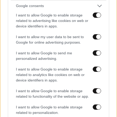
Google consents
I want to allow Google to enable storage
related to advertising like cookies on web or
device identifiers in apps.
ΚΟΣΜΟΣ
09·08·2026 07:44
Η αυτοκρατορία του «Έντικ» και ο «μεγάλος»
I want to allow my user data to be sent to
που φέρεται να βρίσκεται πίσω του – Τι ορίζει ο
Google for online advertising purposes.
όρος Greek Mafia
I want to allow Google to send me
personalized advertising.
I want to allow Google to enable storage
related to analytics like cookies on web or
device identifiers in apps.
I want to allow Google to enable storage
related to functionality of the website or app.
I want to allow Google to enable storage
related to personalization.