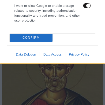
I want to allow Google to enable storage
related to security, including authentication
functionality and fraud prevention, and other
FITNESS
09·08·2026 09:30
user protection.
Οι 5 ασκήσεις που πρέπει να κάνετε για μια ζωή
με δύναμη και αυτονομία – Ένα απλό αλλά
ιδανικό πρόγραμμα καθώς μεγαλώνετε
CONFIRM
Data Deletion
Data Access
Privacy Policy