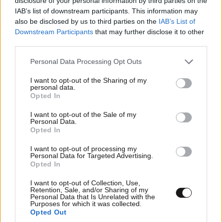
disclosure of your personal information by third parties on the
IAB’s list of downstream participants. This information may
also be disclosed by us to third parties on the
IAB’s List of
Downstream Participants
that may further disclose it to other
third parties.
Please note that this website/app uses one or more Google
Personal Data Processing Opt Outs
services and may gather and store information including but
not limited to your visit or usage behaviour. You may click to
I want to opt-out of the Sharing of my
personal data.
grant or deny consent to Google and its third-party tags to
Opted In
use your data for below specified purposes in below Google
consent section.
I want to opt-out of the Sale of my
Personal Data.
Opted In
I want to opt-out of processing my
Personal Data for Targeted Advertising.
Opted In
I want to opt-out of Collection, Use,
Retention, Sale, and/or Sharing of my
Personal Data that Is Unrelated with the
Purposes for which it was collected.
Opted Out