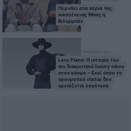
ΑΘΛΗΤΙΚΑ
45 λ. πριν
Περνάει στα χέρια της
οικογένειας Μπας η
Βιλερμπάν
ΜΟΔΑ
53 λ. πριν
Loro Piana: Η ιστορία του
πιο διακριτικού luxury οίκου
στον κόσμο – Εκεί όπου το
πραγματικό status δεν
χρειάζεται λογότυπο