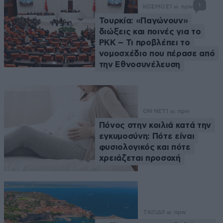
1
ΚΟΣΜΟΣ
1 ω. πριν
Τουρκία: «Παγώνουν»
διώξεις και ποινές για το
PKK – Τι προβλέπει το
νομοσχέδιο που πέρασε από
την Εθνοσυνέλευση
ON NET
1 ω. πριν
Πόνος στην κοιλιά κατά την
εγκυμοσύνη: Πότε είναι
φυσιολογικός και πότε
χρειάζεται προσοχή
ΤΑΞΙΔΙ
1 ω. πριν