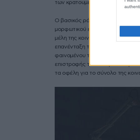
των κρατουμένων μεταγυμνασιακ
authenti
Ο βασικός ρόλος των σχολείων φ
μορφωτικού επιπέδου, το οποίο 
μέλη της κοινωνίας και την ίδια τ
επανένταξη του κρατουμένου. Με
φαινομένου της «περιστρεφόμενη
επιστροφής του αποφυλακισμένου
τα οφέλη για το σύνολο της κοιν