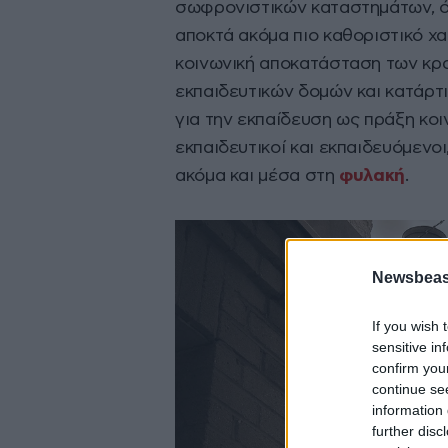
σωφρονιστικών καταστημάτων, ό
αποκτά ακόμα πιο καθοριστικό χ
κοινωνική αποκατάσταση των κρ
εκπαιδευτικών δομών και κατάρτ
για την εκπαίδευση ως πράξη κοι
εκπαιδευτικοί και εκπαιδευόμενοι
ακόμα και μέσα στη
φυλακή
.
Newsbeast
If you wish 
sensitive in
confirm you
continue se
information 
further disc