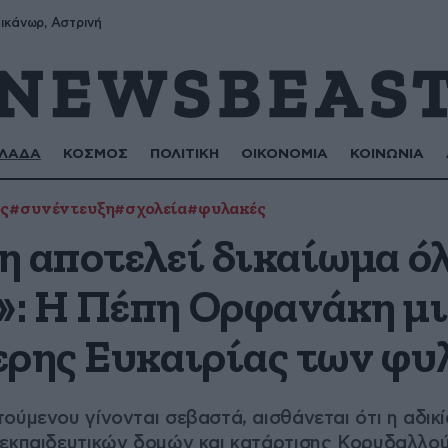
ικάνωρ, Αστρινή
ΛΑΔΑ
ΚΟΣΜΟΣ
ΠΟΛΙΤΙΚΗ
ΟΙΚΟΝΟΜΙΑ
ΚΟΙΝΩΝΙΑ
ς
#συνέντευξη
#σχολεία
#φυλακές
η αποτελεί δικαίωμα ό
: Η Πέπη Ορφανάκη μιλ
ερης Ευκαιρίας των φ
ύμενου γίνονται σεβαστά, αισθάνεται ότι η αδικία
 εκπαιδευτικών δομών και κατάρτισης Κορυδαλλο