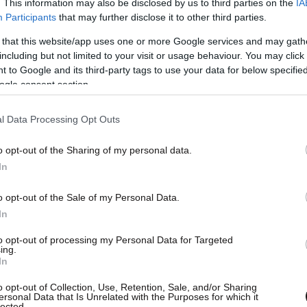
. This information may also be disclosed by us to third parties on the
IA
Participants
that may further disclose it to other third parties.
 that this website/app uses one or more Google services and may gath
including but not limited to your visit or usage behaviour. You may click 
 to Google and its third-party tags to use your data for below specifi
ogle consent section.
l Data Processing Opt Outs
o opt-out of the Sharing of my personal data.
In
ων Σχολείων Δεύτερης Ευκαιρίας και ποια
o opt-out of the Sale of my Personal Data.
In
to opt-out of processing my Personal Data for Targeted
ing.
(ΣΔΕ) αποτελούν δημόσιες εκπαιδευτικές δομές
In
ικες που επιθυμούν να ολοκληρώσουν την
o opt-out of Collection, Use, Retention, Sale, and/or Sharing
 Πρόκειται για σχολεία που η φοίτηση
ersonal Data that Is Unrelated with the Purposes for which it
lected.