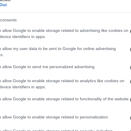
υπικό Γυμνάσιο και απευθύνονται σε ευάλωτες
Out
ίωση του αναλφαβητισμού στον συνολικό
, το πρόγραμμα σπουδών είναι προσαρμοσμένο
consents
σης ενηλίκων και για τον λόγο αυτό η φοίτηση
o allow Google to enable storage related to advertising like cookies on
σπουδών οδηγεί στην απόκτηση απολυτήριου
evice identifiers in apps.
α μπορεί να εγγραφεί σε Λύκειο ή σε μια άλλη
o allow my user data to be sent to Google for online advertising
μή ή να ενταχθεί στην αγορά εργασίας με
s.
εκπαίδευση στις φυλακές, οφείλουμε να
to allow Google to send me personalized advertising.
 επίπεδο των κρατουμένων είναι πολύ
ωτικό επίπεδο του συνολικού πληθυσμού. Για
o allow Google to enable storage related to analytics like cookies on
ν υπάρχουν μόνο ΣΔΕ.
evice identifiers in apps.
o allow Google to enable storage related to functionality of the website
κό Κατάστημα Κορυδαλλου Ι (ανδρική φυλακή)
μονοθέσιο 19ο Δημοτικό Σχολείο Κορυδαλλού, το
ΕΚ Κορυδαλλού με τέσσερις ειδικότητες.
o allow Google to enable storage related to personalization.
στε να ικανοποιηθούν οι εκπαιδευτικές ανάγκες
o allow Google to enable storage related to security, including