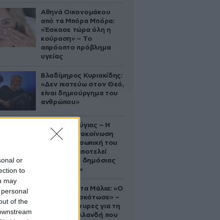
Αθηνά Οικονομάκου
από τα Μπόρα Μπόρα:
«Έσκασε τώρα όλη η
κούραση» – Το
απρόοπτο πρόβλημα
υγείας
Βλαδίμηρος Κυριακίδης:
«Δεν πιστεύω στον Θεό,
είναι δημιούργημα του
ανθρώπου»
Χρίστος Κούγιας – Η
αυστηρή ανακοίνωση
για την προσωπική του
ζωή: «Δεν αποτελεί
sonal or
αντικείμενο δημόσιας
συζήτησης»
ection to
ou may
Τραγωδία στα Μάλια: «Ο
 personal
πανικός τη σκότωσε» –
out of the
Τι λένε μάρτυρες για τη
 downstream
42χρονη Ολλανδή που