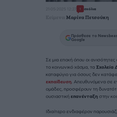
21·05·2025 12:27
σχόλια
1
Κείμενο:
Μαρίνα Πετσούκη
Πρόσθεσε το Newsbeast
Google
Σε μια εποχή όπου οι ανισότητε
το κοινωνικό χάσμα, τα
Σχολεία 
καταφύγιο για όσους δεν κατάφ
εκπαίδευση
. Απευθυνόμενα σε ε
ομάδες, προσφέρουν τη δυνατότη
ουσιαστική
επανένταξη
στην κοι
Ιδιαίτερο ενδιαφέρον παρουσιάζ