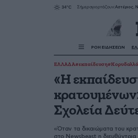
Αστέριος, Ν
Σήμερα
γιορτάζουν:
ΡΟΗ ΕΙΔΗΣΕΩΝ
ΕΛ
ΕΛΛΑΔΑ
#εκπαίδευση
#Κορυδαλλό
«Η εκπαίδευσ
κρατουμένων»
Σχολεία Δεύτ
«Όταν τα δικαιώματα του κρατο
στο Newsbeast η διευθύντρια