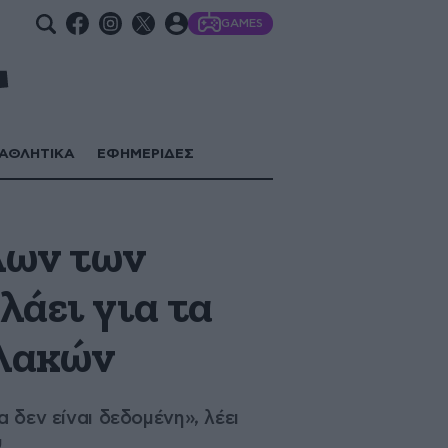
GAMES
ΑΘΛΗΤΙΚΑ
ΕΦΗΜΕΡΙΔΕΣ
λων των
άει για τα
υλακών
 δεν είναι δεδομένη», λέει
ύ