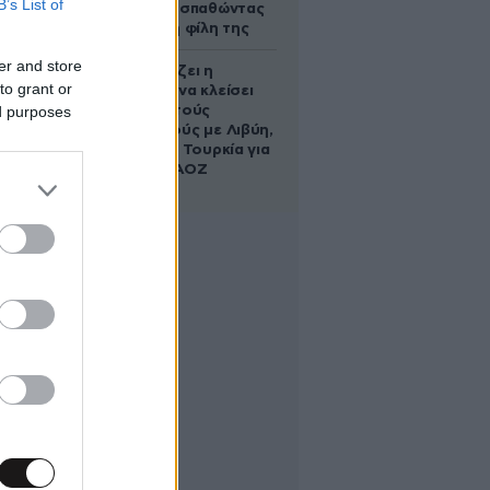
B’s List of
πνίγηκε προσπαθώντας
να σώσει τη φίλη της
er and store
Πώς σχεδιάζει η
to grant or
κυβέρνηση να κλείσει
ed purposes
τους ανοιχτούς
λογαριασμούς με Λιβύη,
Αλβανία και Τουρκία για
τη χάραξη ΑΟΖ