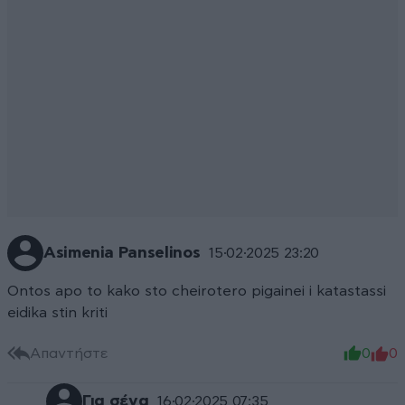
Asimenia Panselinos
15·02·2025 23:20
Ontos apo to kako sto cheirotero pigainei i katastassi
eidika stin kriti
Απαντήστε
0
0
Για σένα
16·02·2025 07:35