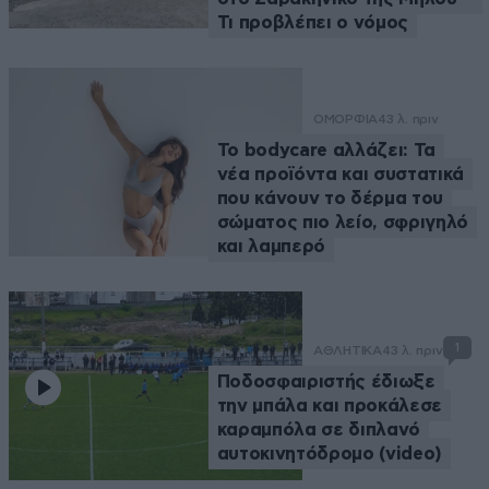
Τι προβλέπει ο νόμος
ΟΜΟΡΦΙΑ
43 λ. πριν
Το bodycare αλλάζει: Τα
νέα προϊόντα και συστατικά
που κάνουν το δέρμα του
σώματος πιο λείο, σφριγηλό
και λαμπερό
1
ΑΘΛΗΤΙΚΑ
43 λ. πριν
Ποδοσφαιριστής έδιωξε
την μπάλα και προκάλεσε
καραμπόλα σε διπλανό
αυτοκινητόδρομο (video)