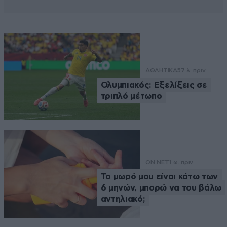
ΑΘΛΗΤΙΚΑ
57 λ. πριν
Ολυμπιακός: Εξελίξεις σε
τριπλό μέτωπο
ON NET
1 ω. πριν
Το μωρό μου είναι κάτω των
6 μηνών, μπορώ να του βάλω
αντηλιακό;