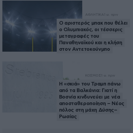
ΑΘΛΗΤΙΚΑ
1 ω. πριν
Ο αριστερός μπακ που θέλει
ο Ολυμπιακός, οι τέσσερις
μεταγραφές του
Παναθηναϊκού και η κλήση
στον Αντετοκούνμπο
ΚΟΣΜΟΣ
1 ω. πριν
Η «σκιά» του Τραμπ πάνω
από τα Βαλκάνια: Γιατί η
Βοσνία κινδυνεύει με νέα
αποσταθεροποίηση – Νέος
πόλος στη μάχη Δύσης–
Ρωσίας