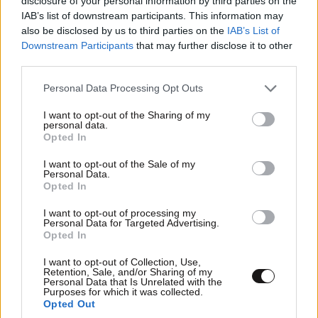
disclosure of your personal information by third parties on the
IAB’s list of downstream participants. This information may
also be disclosed by us to third parties on the
IAB’s List of
TRENDING
Downstream Participants
that may further disclose it to other
third parties.
Please note that this website/app uses one or more Google
Personal Data Processing Opt Outs
services and may gather and store information including but
not limited to your visit or usage behaviour. You may click to
I want to opt-out of the Sharing of my
personal data.
grant or deny consent to Google and its third-party tags to
Opted In
use your data for below specified purposes in below Google
consent section.
I want to opt-out of the Sale of my
Personal Data.
Opted In
I want to opt-out of processing my
Personal Data for Targeted Advertising.
Opted In
I want to opt-out of Collection, Use,
Retention, Sale, and/or Sharing of my
LIFESTYLE
08·08·2026 19:12
Personal Data that Is Unrelated with the
Εριέττα Κούρκουλου – Τα 33α γενέθλια και τα
Purposes for which it was collected.
Opted Out
φιλιά με τον Βύρωνα Βασιλειάδη: «Καμία στιγμή