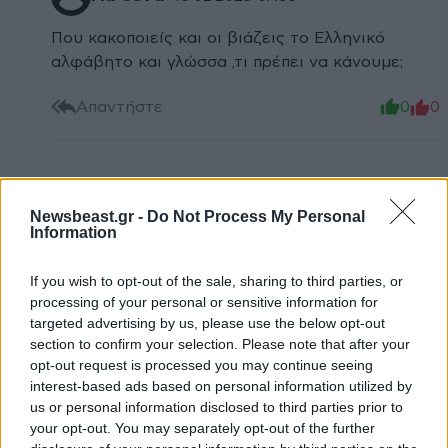
Που κακοποιείς και οι βιάζεις το Ελληνικό
αλφάβητο και γλώσσα ,τι πρέπει να κάνουμε;
Απαντήστε
0
0
Yiannisg
16·02·2025 01:10
Newsbeast.gr -
Do Not Process My Personal
Information
Ρε hliostalakth πλάκα μας κάνεις??? Παντού τα
ίδια τα είναι. Δεν είδες τις προάλλες στις
If you wish to opt-out of the sale, sharing to third parties, or
Σέρρες??? Χαλκίδα??? Αλεξανδρούπολη???
processing of your personal or sensitive information for
Τώρα Κρήτη... Παντού υπάρχουν αποβράσματα.
targeted advertising by us, please use the below opt-out
Άρρωστη κοινωνία. Άρρωστοι ενήλικες
section to confirm your selection. Please note that after your
Άρρωστη νεολαία Κοινωνία βούρκος.
opt-out request is processed you may continue seeing
interest-based ads based on personal information utilized by
us or personal information disclosed to third parties prior to
Απαντήστε
1
0
your opt-out. You may separately opt-out of the further