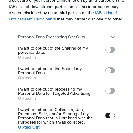
disclosure of your personal information by third parties on the
ΕΛΛΑΔΑ
3 ω. πριν
IAB’s list of downstream participants. This information may
Εορτολόγιο: Ποιος γιορτάζει σήμερα 8
also be disclosed by us to third parties on the
IAB’s List of
Αυγούστου
Downstream Participants
that may further disclose it to other
third parties.
Please note that this website/app uses one or more Google
Personal Data Processing Opt Outs
services and may gather and store information including but
not limited to your visit or usage behaviour. You may click to
I want to opt-out of the Sharing of my
personal data.
grant or deny consent to Google and its third-party tags to
Opted In
use your data for below specified purposes in below Google
consent section.
I want to opt-out of the Sale of my
Personal Data.
Opted In
I want to opt-out of processing my
Personal Data for Targeted Advertising.
Opted In
I want to opt-out of Collection, Use,
Retention, Sale, and/or Sharing of my
Personal Data that Is Unrelated with the
ΚΟΣΜΟΣ
08·08·2026 00:08
Purposes for which it was collected.
Η «ληστεία του αιώνα» – Το ψεύτικο κόκκινο
Opted Out
σήμα που σταμάτησε τρένο με 2,6 εκατ. λίρες