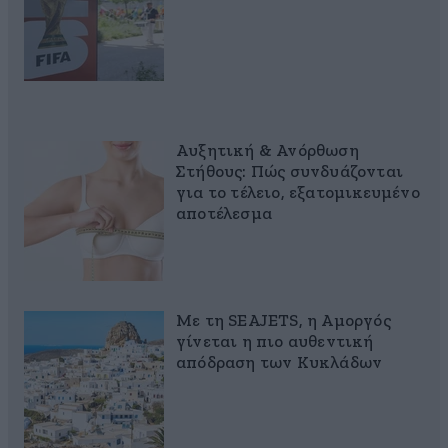
Αυξητική & Ανόρθωση
Στήθους: Πώς συνδυάζονται
για το τέλειο, εξατομικευμένο
αποτέλεσμα
Με τη SEAJETS, η Αμοργός
γίνεται η πιο αυθεντική
απόδραση των Κυκλάδων