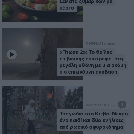
Σαλάτα ζυμαρικών με
πέστο
ΣΙΝΕΜΑ
31 λ. πριν
«Πτώση 2»: Το θρίλερ
επιβίωσης επιστρέφει στη
μεγάλη οθόνη με μια ακόμη
πιο επικίνδυνη ανάβαση
1
ΚΟΣΜΟΣ
39 λ. πριν
Τραγωδία στο Κίεβο: Νεκρό
ένα παιδί και δύο ενήλικες
από ρωσικό σφυροκόπημα