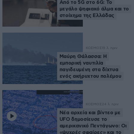
Από το 5G στο 6G: Το
μεγάλο ψηφιακό άλμα και το
στοίχημα της Ελλάδας
ΚΟΣΜΟΣ
15 λ. πριν
Μαύρη Θάλασσα: Η
εμπορική ναυτιλία
παγιδευμένη στα δίχτυα
ενός ακήρυχτου πολέμου
ΚΟΣΜΟΣ
24 λ. πριν
Νέα αρχεία και βίντεο με
UFO δημοσίευσε το
αμερικανικό Πεντάγωνο: Οι
«ψυχρές σφαίρες» και το