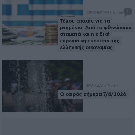
1
ΟΙΚΟΝΟΜΙΑ
37 λ. πριν
Τέλος εποχής για τα
μνημόνια: Από το φθινόπωρο
σταματά και η ειδική
ευρωπαϊκή εποπτεία της
ελληνικής οικονομίας
ΕΛΛΑΔΑ
46 λ. πριν
Ο καιρός σήμερα 7/8/2026