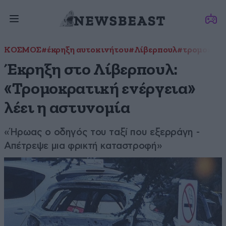
ΚΟΣΜΟΣ
#έκρηξη αυτοκινήτου
#Λίβερπουλ
#τρομοκρατ
Έκρηξη στο Λίβερπουλ:
«Τρομοκρατική ενέργεια»
λέει η αστυνομία
«Ήρωας ο οδηγός του ταξί που εξερράγη -
Απέτρεψε μια φρικτή καταστροφή»