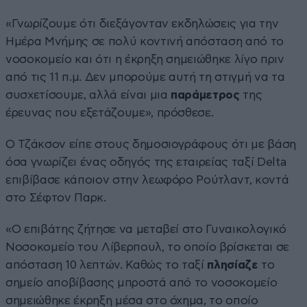
«Γνωρίζουμε ότι διεξάγονταν εκδηλώσεις για την
Ημέρα Μνήμης σε πολύ κοντινή απόσταση από το
νοσοκομείο και ότι η έκρηξη σημειώθηκε λίγο πριν
από τις 11 π.μ. Δεν μπορούμε αυτή τη στιγμή να τα
συσχετίσουμε, αλλά είναι μια
παράμετρος
της
έρευνας που εξετάζουμε», πρόσθεσε.
O Τζάκσον είπε στους δημοσιογράφους ότι με βάση
όσα γνωρίζει ένας οδηγός της εταιρείας ταξί Delta
επιβίβασε κάποιον στην λεωφόρο Ρούτλαντ, κοντά
στο Σέφτον Παρκ.
«Ο επιβάτης ζήτησε να μεταβεί στο Γυναικολογικό
Νοσοκομείο του Λίβερπουλ, το οποίο βρίσκεται σε
απόσταση 10 λεπτών. Καθώς το ταξί
πλησίαζε
το
σημείο αποβίβασης μπροστά από το νοσοκομείο
σημειώθηκε έκρηξη μέσα στο όχημα, το οποίο