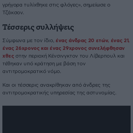
γρήγορα τυλίχθηκε στις φλόγες», σημείωσε ο
Τζάκσον.
Τέσσερις συλλήψεις
Σύμφωνα με τον ίδιο,
ένας
άνδρας
20 ετών, ένας 21,
ένας
26χρονος και ένας 29χρονος συνελήφθησαν
χθες
στην περιοχή Κένσινγκτον του Λίβερπουλ και
τέθηκαν υπό κράτηση με βάση τον
αντιτρομοκρατικό νόμο.
Και οι τέσσερις ανακρίθηκαν από άνδρες της
αντιτρομοκρατικής υπηρεσίας της αστυνομίας.