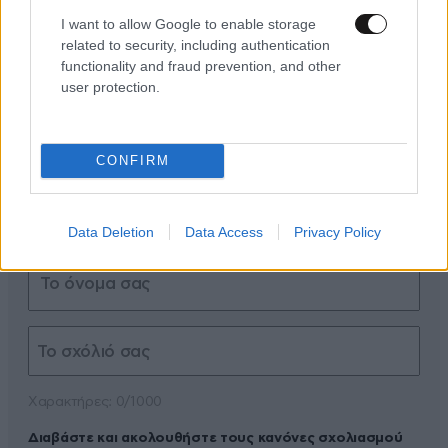
ΣΧΌΛΙΑ ΑΝΑΓΝΩΣΤΏΝ
1
I want to allow Google to enable storage
related to security, including authentication
functionality and fraud prevention, and other
user protection.
ΠΡΟΣΘΕΣΤΕ ΤΟ ΣΧΟΛΙΟ ΣΑΣ
CONFIRM
Data Deletion
Data Access
Privacy Policy
Xαρακτήρες: 0/1000
Διαβάστε και ακολουθήστε τους κανόνες σχολιασμού