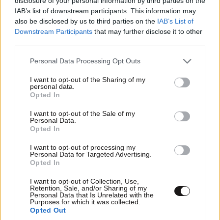
disclosure of your personal information by third parties on the
IAB’s list of downstream participants. This information may
also be disclosed by us to third parties on the
IAB’s List of
Downstream Participants
that may further disclose it to other
third parties.
Please note that this website/app uses one or more Google
Personal Data Processing Opt Outs
services and may gather and store information including but
not limited to your visit or usage behaviour. You may click to
I want to opt-out of the Sharing of my
personal data.
grant or deny consent to Google and its third-party tags to
Opted In
use your data for below specified purposes in below Google
consent section.
I want to opt-out of the Sale of my
Personal Data.
Opted In
I want to opt-out of processing my
Personal Data for Targeted Advertising.
Μυστήριο με τον θάνατο 24χρονου που
Opted In
κατηγορήθηκε ότι εξαπάτησε πρώην παίκτες
I want to opt-out of Collection, Use,
του NFL – Βρέθηκε νεκρός σε πίσινα
Retention, Sale, and/or Sharing of my
Personal Data that Is Unrelated with the
Purposes for which it was collected.
Opted Out