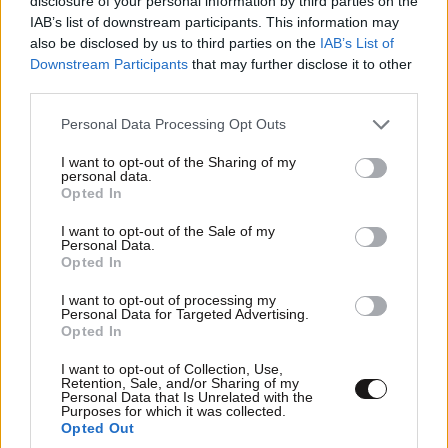
disclosure of your personal information by third parties on the
IAB’s list of downstream participants. This information may
also be disclosed by us to third parties on the
IAB’s List of
Downstream Participants
that may further disclose it to other
third parties.
Please note that this website/app uses one or more Google
Personal Data Processing Opt Outs
services and may gather and store information including but
not limited to your visit or usage behaviour. You may click to
I want to opt-out of the Sharing of my
personal data.
grant or deny consent to Google and its third-party tags to
Opted In
use your data for below specified purposes in below Google
consent section.
I want to opt-out of the Sale of my
Personal Data.
Opted In
I want to opt-out of processing my
ΠΕΡΙΣΣΟΤΕΡΑ ΣΧΟΛΙΑ
Personal Data for Targeted Advertising.
Opted In
Οι
16·01·2021 09:39
I want to opt-out of Collection, Use,
Retention, Sale, and/or Sharing of my
[...] θέλουν να κυκλοφορούν γυμνές και δεν
TRENDING
Personal Data that Is Unrelated with the
Purposes for which it was collected.
λογαριαζουν κανεναν
Opted Out