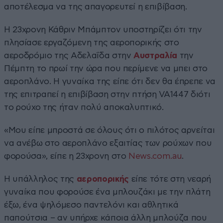
αποτέλεσμα να της απαγορευτεί η επιβίβαση.
Η 23χρονη Κάθριν Μπάμπτον υποστηρίζει ότι την
πλησίασε εργαζόμενη της αεροπορικής στο
αεροδρόμιο της Αδελαΐδα στην
Αυστραλία
την
Πέμπτη το πρωί την ώρα που περίμενε να μπει στο
αεροπλάνο. Η γυναίκα της είπε ότι δεν θα έπρεπε να
της επιτραπεί η επιβίβαση στην πτήση VA1447 διότι
το ρούχο της ήταν πολύ αποκαλυπτικό.
«Μου είπε μπροστά σε όλους ότι ο πιλότος αρνείται
να ανέβω στο αεροπλάνο εξαιτίας των ρούχων που
φορούσα», είπε η 23χρονη στο
News.com.au
.
Η υπάλληλος της
αεροπορικής
είπε τότε στη νεαρή
γυναίκα που φορούσε ένα μπλουζάκι με την πλάτη
έξω, ένα ψηλόμεσο παντελόνι και αθλητικά
παπούτσια – αν υπήρχε κάποια άλλη μπλούζα που