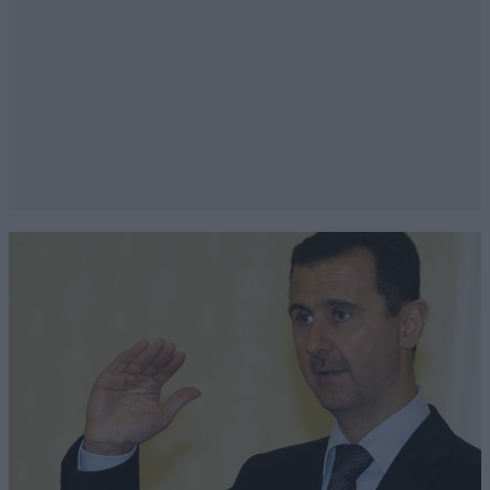
James B
17·01·2021 11:22
Βλέπεις πολλούς άνδρες ημίγυμνους; Αν ναι
που ακριβώς τους βλέπεις;
Απαντήστε
0
0
Κλικ
16·01·2021 00:57
Γειά σαν του πιλότου. Ακόμα και στα ταξίδια κάποιες
θέλουν να είναι ξεβρακωτες.
Απαντήστε
0
0