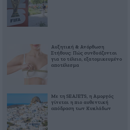
Αυξητική & Ανόρθωση
Στήθους: Πώς συνδυάζονται
για το τέλειο, εξατομικευμένο
αποτέλεσμα
Με τη SEAJETS, η Αμοργός
γίνεται η πιο αυθεντική
απόδραση των Κυκλάδων