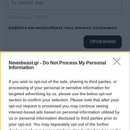
Xαρακτήρες: 0/1000
Διαβάστε και ακολουθήστε τους κανόνες σχολιασμού
ΠΡΟΣΘΗΚΗ
Newsbeast.gr -
Do Not Process My Personal
Information
Το πελατολόγιο της
16·01·2021
14:13
αεροπορικής
If you wish to opt-out of the sale, sharing to third parties, or
processing of your personal or sensitive information for
προφανώς είναι και μουσουλμάνοι πολλοί όπως κ ο
targeted advertising by us, please use the below opt-out
πιλότος πολύ πιθανό. Οπότε μη μας παραμυθιάζεται
section to confirm your selection. Please note that after your
με ηθικές κ τα ρέστα.
opt-out request is processed you may continue seeing
interest-based ads based on personal information utilized by
Απαντήστε
0
0
us or personal information disclosed to third parties prior to
your opt-out. You may separately opt-out of the further