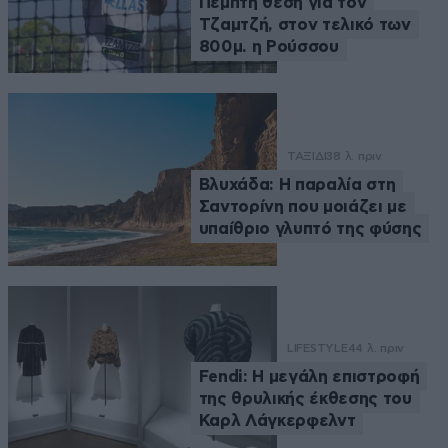
Πέμπτη θέση για τον
Τζαμτζή, στον τελικό των
800μ. η Ρούσσου
ΤΑΞΙΔΙ
38 λ. πριν
Βλυχάδα: Η παραλία στη
Σαντορίνη που μοιάζει με
υπαίθριο γλυπτό της φύσης
LIFESTYLE
44 λ. πριν
Fendi: Η μεγάλη επιστροφή
της θρυλικής έκθεσης του
Καρλ Λάγκερφελντ