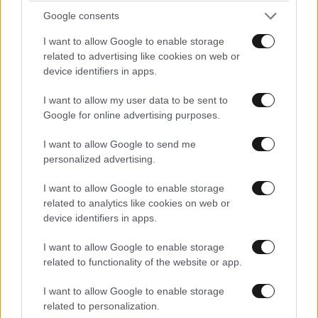
Απαντήστε
0
0
Google consents
I want to allow Google to enable storage
related to advertising like cookies on web or
device identifiers in apps.
Αυτη η εταιρεια
16·01·2021 09:32
I want to allow my user data to be sent to
Αυτη η εταιρεια μεταφερει μαλλον ...καλογριες.Μα
Google for online advertising purposes.
καλα δεν ντρεπονται λιγο;Εδω το καλοκαιρι οι
γυναικες κυκλοφορουν οχι μονο με ξωπλατο αλλα και
I want to allow Google to send me
με ενα μινι κοντο μεχρι το κατω εσωρουχο.
personalized advertising.
I want to allow Google to enable storage
Απαντήστε
0
0
ΔΙΑΤΡΟΦΗ
3 ω. πριν
related to analytics like cookies on web or
Ογκολόγοι προειδοποιούν: Αυτές οι τροφές,
device identifiers in apps.
περνούν απαρατήρητες, αλλά καλό είναι να τις
I want to allow Google to enable storage
βγάλετε από την καθημερινότητά σας
Οταν τα έβγαζε στη φορα δεν
16·01·2021
related to functionality of the website or app.
02:37
ένιωθε εξευτελισμό
I want to allow Google to enable storage
Οταν της το ειπαν τον ενοιωσε!!! Μα ειναι επιχείρημα
related to personalization.