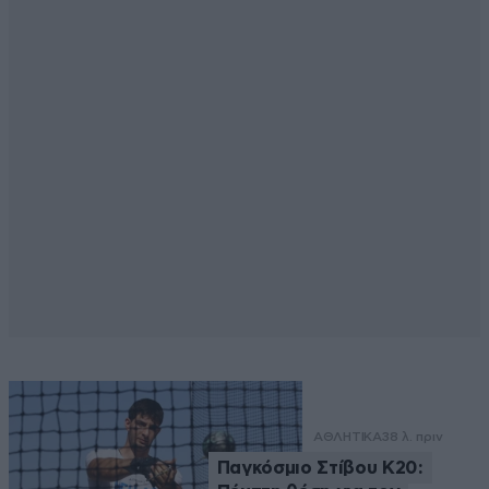
ΑΘΛΗΤΙΚΑ
38 λ. πριν
Παγκόσμιο Στίβου Κ20: