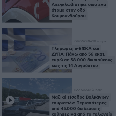
Απεγκλωβίστηκε σώο ένα
άτομο στην οδό
Κουμουνδούρου
ΟΙΚΟΝΟΜΙΑ
28 λ. πριν
Πληρωμές e-ΕΦΚΑ και
ΔΥΠΑ: Πάνω από 56 εκατ.
ευρώ σε 58.000 δικαιούχους
έως τις 14 Αυγούστου
ΕΛΛΑΔΑ
32 λ. πριν
Μαζική είσοδος Βαλκάνιων
τουριστών: Περισσότερες
από 45.000 διελεύσεις
καθημερινά από το τελωνείο