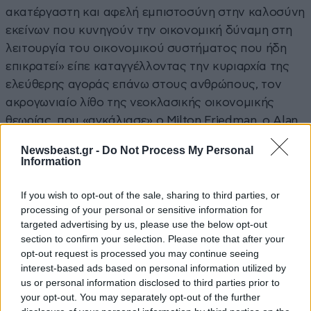
ακατέργαστη και αφελή εμπιστοσύνη στην καλοσύνη
εκείνων που κυνηγούν την οικονομική δύναμη στη
λειτουργία του οικονομικού συστήματος που ήδη
επικρατεί» είπε καταγγέλλοντας την κυριαρχία της
ελεύθερης αγοράς επάνω στους ανθρώπους, τον
ακρογωνιαίο λίθο της νεοκλασικής οικονομικής
θεωρίας, που «αγκάλιασε» ο Milton Friedman, ο Alan
Greenspan και ένα μεγάλο μέρος του αμερικανικού
Newsbeast.gr -
Do Not Process My Personal
πολιτικού κατεστημένου.
Information
If you wish to opt-out of the sale, sharing to third parties, or
processing of your personal or sensitive information for
Διαβάστε σχετικά
targeted advertising by us, please use the below opt-out
section to confirm your selection. Please note that after your
opt-out request is processed you may continue seeing
interest-based ads based on personal information utilized by
Κατηγορείται πως είναι
us or personal information disclosed to third parties prior to
«Μαρξιστής» ο νέος πάπας
your opt-out. You may separately opt-out of the further