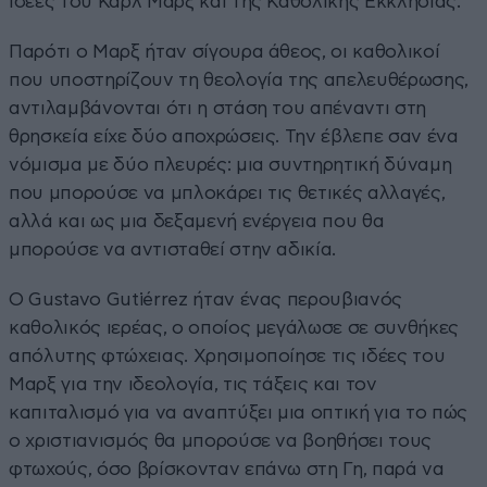
ιδέες του Καρλ Μαρξ και της Καθολικής Εκκλησίας.
Παρότι ο Μαρξ ήταν σίγουρα άθεος, οι καθολικοί
που υποστηρίζουν τη θεολογία της απελευθέρωσης,
αντιλαμβάνονται ότι η στάση του απέναντι στη
θρησκεία είχε δύο αποχρώσεις. Την έβλεπε σαν ένα
νόμισμα με δύο πλευρές: μια συντηρητική δύναμη
που μπορούσε να μπλοκάρει τις θετικές αλλαγές,
αλλά και ως μια δεξαμενή ενέργεια που θα
μπορούσε να αντισταθεί στην αδικία.
Ο Gustavo Gutiérrez ήταν ένας περουβιανός
καθολικός ιερέας, ο οποίος μεγάλωσε σε συνθήκες
απόλυτης φτώχειας. Χρησιμοποίησε τις ιδέες του
Μαρξ για την ιδεολογία, τις τάξεις και τον
καπιταλισμό για να αναπτύξει μια οπτική για το πώς
ο χριστιανισμός θα μπορούσε να βοηθήσει τους
φτωχούς, όσο βρίσκονταν επάνω στη Γη, παρά να