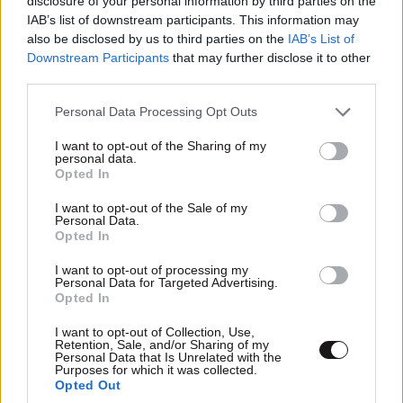
disclosure of your personal information by third parties on the
IAB’s list of downstream participants. This information may
also be disclosed by us to third parties on the
IAB’s List of
Downstream Participants
that may further disclose it to other
third parties.
Please note that this website/app uses one or more Google
Personal Data Processing Opt Outs
services and may gather and store information including but
not limited to your visit or usage behaviour. You may click to
I want to opt-out of the Sharing of my
personal data.
grant or deny consent to Google and its third-party tags to
Opted In
use your data for below specified purposes in below Google
consent section.
I want to opt-out of the Sale of my
Personal Data.
Opted In
I want to opt-out of processing my
Personal Data for Targeted Advertising.
Opted In
I want to opt-out of Collection, Use,
Retention, Sale, and/or Sharing of my
Personal Data that Is Unrelated with the
Purposes for which it was collected.
Opted Out