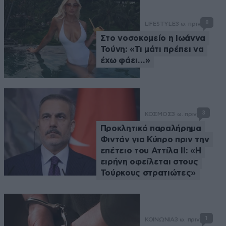
8
LIFESTYLE
3 ω. πριν
Στο νοσοκομείο η Ιωάννα
Τούνη: «Τι μάτι πρέπει να
έχω φάει…»
3
ΚΟΣΜΟΣ
3 ω. πριν
Προκλητικό παραλήρημα
Φιντάν για Κύπρο πριν την
επέτειο του Αττίλα ΙΙ: «Η
ειρήνη οφείλεται στους
Τούρκους στρατιώτες»
1
ΚΟΙΝΩΝΙΑ
3 ω. πριν