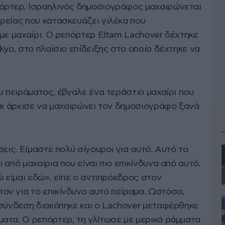
όρτερ. Ισραηλινός δημοσιογράφος μαχαιρώνεται
ρείας που κατασκευάζει γιλέκα που
με μαχαίρι. Ο ρεπόρτερ Eitam Lachover δέχτηκε
kyo, στο πλαίσιο επίδειξης στο οποίο δέχτηκε να
υ πειράματος, έβγαλε ένα τεράστιο μαχαίρι που
αι άρχισε να μαχαιρώνει τον δημοσιογράφο ξανά
εις. Είμαστε πολύ σίγουροι για αυτό. Αυτό το
από μαχαίρια που είναι πιο επικίνδυνα από αυτό.
ώ είμαι εδώ», είπε ο αντιπρόεδρος στον
ν για το επικίνδυνο αυτό πείραμα. Ωστόσο,
 σύνδεση διακόπηκε και ο Lachover μεταφέρθηκε
ατα. Ο ρεπόρτερ, τη γλίτωσε με μερικά ράμματα