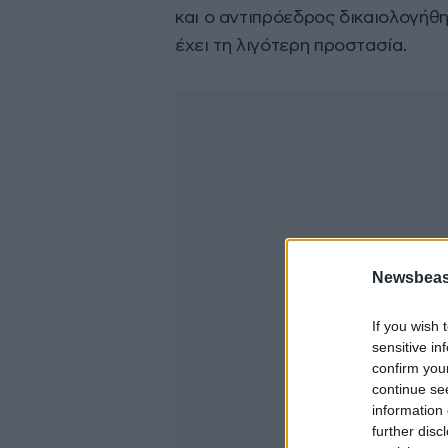
και ο αντιπρόεδρος δικαιολογήθ
έχει τη λιγότερη προστασία.
Newsbeast
If you wish 
sensitive in
confirm you
continue se
information 
further disc