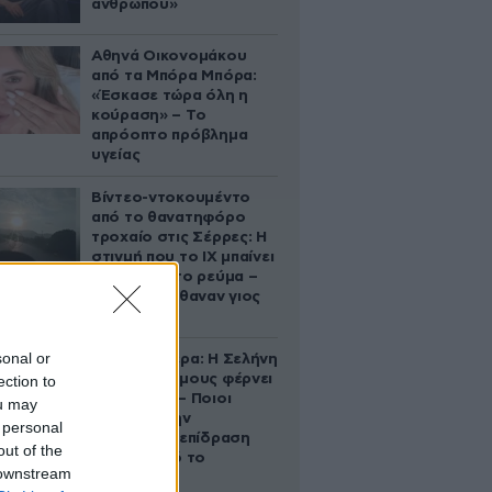
ανθρώπου»
Αθηνά Οικονομάκου
από τα Μπόρα Μπόρα:
«Έσκασε τώρα όλη η
κούραση» – Το
απρόοπτο πρόβλημα
υγείας
Βίντεο-ντοκουμέντο
από το θανατηφόρο
τροχαίο στις Σέρρες: Η
στιγμή που το ΙΧ μπαίνει
στο αντίθετο ρεύμα –
Ακαριαία πέθαναν γιος
και μητέρα
sonal or
Ζώδια σήμερα: Η Σελήνη
στους Διδύμους φέρνει
ection to
ανατροπές – Ποιοι
ou may
δέχονται την
 personal
ευεργετική επίδραση
out of the
του Δία από το
 downstream
απόγευμα;