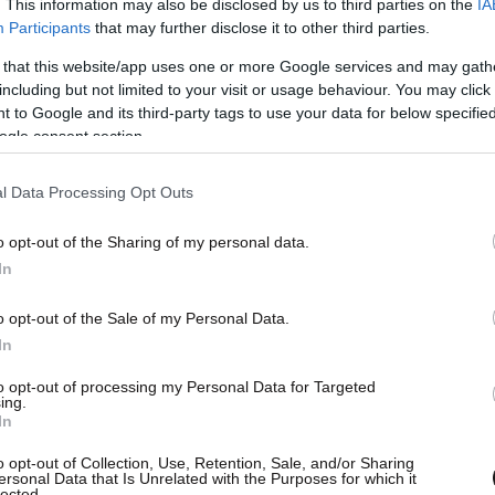
. This information may also be disclosed by us to third parties on the
IA
Participants
that may further disclose it to other third parties.
 that this website/app uses one or more Google services and may gath
including but not limited to your visit or usage behaviour. You may click 
 to Google and its third-party tags to use your data for below specifi
ogle consent section.
l Data Processing Opt Outs
o opt-out of the Sharing of my personal data.
In
o opt-out of the Sale of my Personal Data.
In
to opt-out of processing my Personal Data for Targeted
ing.
In
o opt-out of Collection, Use, Retention, Sale, and/or Sharing
ersonal Data that Is Unrelated with the Purposes for which it
lected.