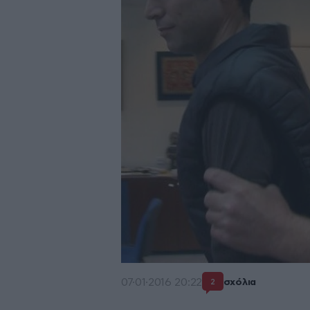
07·01·2016 20:22
σχόλια
2