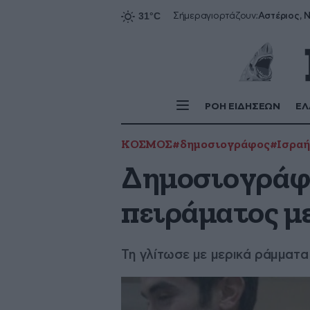
Αστέριος, Ν
Σήμερα
γιορτάζουν:
ΡΟΗ ΕΙΔΗΣΕΩΝ
ΕΛ
ΚΟΣΜΟΣ
#δημοσιογράφος
#Ισραή
Δημοσιογράφο
πειράματος μ
Τη γλίτωσε με μερικά ράμματα 