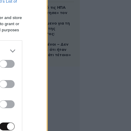
B’s List of
Ζευγάρι από τις ΗΠΑ
που «υιοθέτησε» τον
er and store
Αφγανό
to grant or
κατηγορούμενο για τη
δολοφονία της
ed purposes
Ελίζαμπεθ Ρος:
«Είμαστε
συντετριμμένοι – Δεν
έδειξε ποτέ ότι ήταν
ικανός για κάτι τέτοιο»