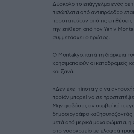
Δύσκολο το επάγγελμα ενός ρεπ
πισώπλατα από αντιπρόεδρο εται
προστατεύουν από τις επιθέσεις 
την επίθεση από τον Yaniv Monta
συμμετάσχει ο πρώτος.
Ο Montakyo, κατά τη διάρκεια το
χρησιμοποιούν οι καταδρομείς κ
και ξανά.
«Δεν έχει τίποτα για να ανησυχήσ
προϊόν μπορεί να σε προστατέψει 
Μην φοβάσαι, αν συμβεί κάτι, εγ
δημοσιογράφο καθησυχάζοντάς το
μετά από μερικά μαχαιρώματα, η
στο νοσοκομείο με ελαφρά τραύμ