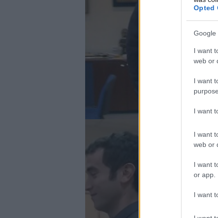
Opted 
Google 
I want t
web or d
I want t
purpose
I want 
I want t
web or d
I want t
or app.
I want t
I want t