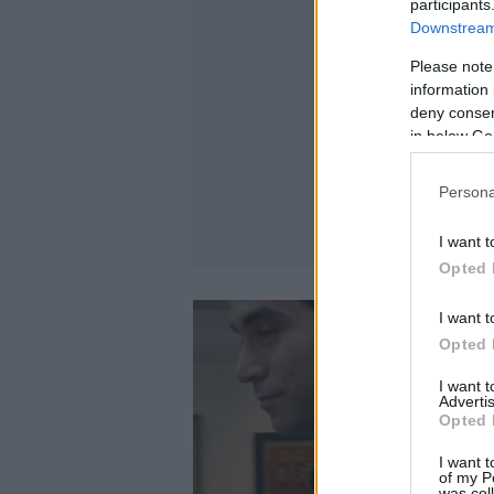
participants
Downstream 
Please note
information 
deny consent
in below Go
Persona
I want t
Opted 
I want t
Opted 
I want 
Advertis
Opted 
I want t
of my P
was col