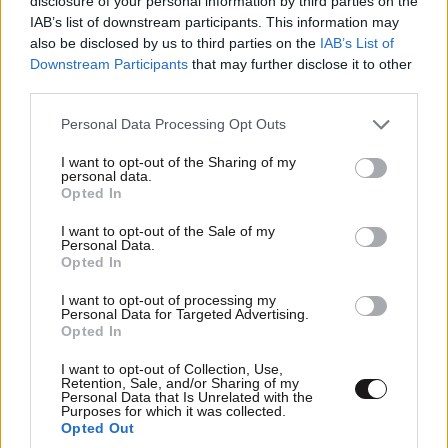
disclosure of your personal information by third parties on the
LIFESTYLE
08·08·2026 19:12
IAB’s list of downstream participants. This information may
Εριέττα Κούρκουλου – Τα 33α γενέθλια και τα
also be disclosed by us to third parties on the
IAB’s List of
φιλιά με τον Βύρωνα Βασιλειάδη: «Καμία στιγμή
Downstream Participants
that may further disclose it to other
third parties.
ευτυχίας δεδομένη»
Please note that this website/app uses one or more Google
Personal Data Processing Opt Outs
services and may gather and store information including but
not limited to your visit or usage behaviour. You may click to
I want to opt-out of the Sharing of my
personal data.
grant or deny consent to Google and its third-party tags to
Opted In
use your data for below specified purposes in below Google
consent section.
I want to opt-out of the Sale of my
Personal Data.
Opted In
I want to opt-out of processing my
Personal Data for Targeted Advertising.
Opted In
I want to opt-out of Collection, Use,
Retention, Sale, and/or Sharing of my
Personal Data that Is Unrelated with the
Purposes for which it was collected.
Opted Out