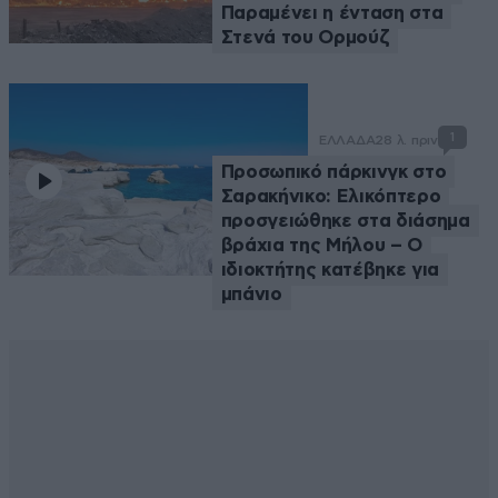
Παραμένει η ένταση στα
Στενά του Ορμούζ
1
ΕΛΛΑΔΑ
28 λ. πριν
Προσωπικό πάρκινγκ στο
Σαρακήνικο: Ελικόπτερο
προσγειώθηκε στα διάσημα
βράχια της Μήλου – Ο
ιδιοκτήτης κατέβηκε για
μπάνιο