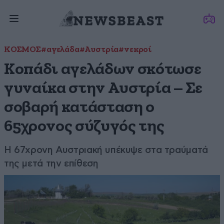
ΚΟΣΜΟΣ
#αγελάδα
#Αυστρία
#νεκροί
Κοπάδι αγελάδων σκότωσε
γυναίκα στην Αυστρία – Σε
σοβαρή κατάσταση ο
65χρονος σύζυγός της
Η 67χρονη Αυστριακή υπέκυψε στα τραύματά
της μετά την επίθεση