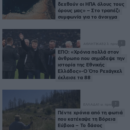
δεχθούν οι ΗΠΑ όλους τους
όρους μας» – Στο τραπέζι
συμφωνία για το άνοιγμα
1
ΑΘΛΗΤΙΚΑ
52 λ. πριν
ΕΠΟ: «Χρόνια πολλά στον
άνθρωπο που σημάδεψε την
ιστορία της Εθνικής
Ελλάδος»-Ο Ότο Ρεχάγκελ
έκλεισε τα 88
7
ΕΛΛΑΔΑ
1 ω. πριν
Πέντε χρόνια από τη φωτιά
που κατέκαψε τη Βόρεια
Εύβοια – Το δάσος