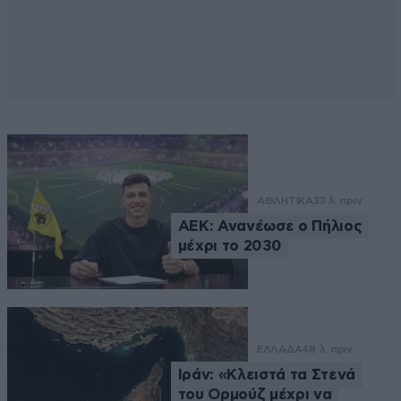
ΑΘΛΗΤΙΚΑ
33 λ. πριν
ΑΕΚ: Ανανέωσε ο Πήλιος
μέχρι το 2030
ΕΛΛΑΔΑ
48 λ. πριν
Ιράν: «Κλειστά τα Στενά
του Ορμούζ μέχρι να