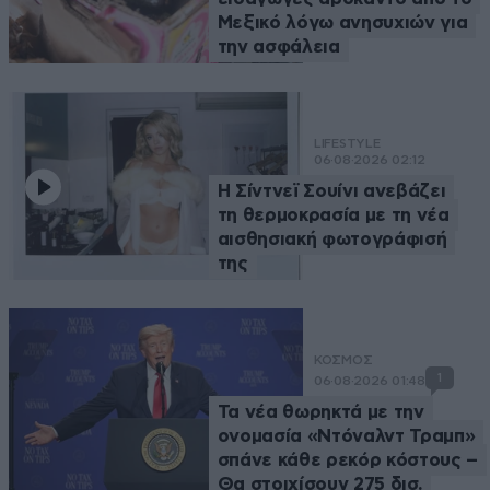
Μεξικό λόγω ανησυχιών για
την ασφάλεια
LIFESTYLE
06·08·2026 02:12
Η Σίντνεϊ Σουίνι ανεβάζει
τη θερμοκρασία με τη νέα
αισθησιακή φωτογράφισή
της
ΚΟΣΜΟΣ
1
06·08·2026 01:48
Τα νέα θωρηκτά με την
ονομασία «Ντόναλντ Τραμπ»
σπάνε κάθε ρεκόρ κόστους –
Θα στοιχίσουν 275 δισ.