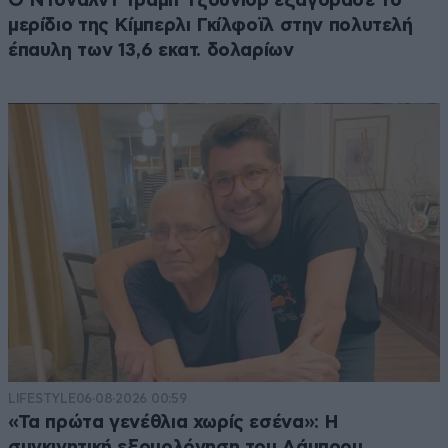
Ο Ντόναλντ Τραμπ Τζούνιορ εξαγόρασε το
μερίδιο της Κίμπερλι Γκίλφοϊλ στην πολυτελή
έπαυλη των 13,6 εκατ. δολαρίων
LIFESTYLE
06·08·2026 00:59
«Τα πρώτα γενέθλια χωρίς εσένα»: Η
συγκινητική εξομολόγηση του Λάμπρου