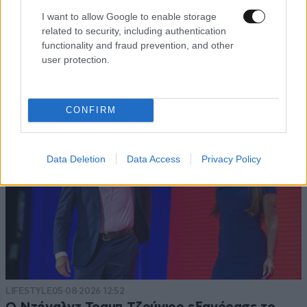
ΕΛΛΑΔΑ
06·08·2026 00:09
I want to allow Google to enable storage
related to security, including authentication
Σαν σήμερα 6 Αυγούστου: Πεθαίνει η Ρίτα
functionality and fraud prevention, and other
Σακελλαρίου, η λαϊκή ντίβα που έκανε τη ζωή
user protection.
της τραγούδι
CONFIRM
Data Deletion
Data Access
Privacy Policy
LIFESTYLE
05·08·2026 12:52