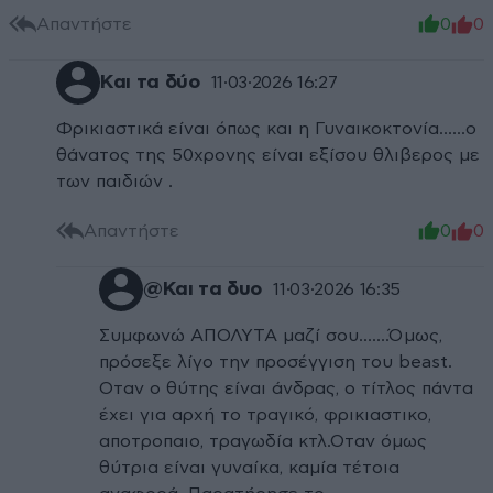
Απαντήστε
0
0
Και τα δύο
11·03·2026 16:27
Φρικιαστικά είναι όπως και η Γυναικοκτονία......ο
θάνατος της 50χρονης είναι εξίσου θλιβερος με
των παιδιών .
Απαντήστε
0
0
@Και τα δυο
11·03·2026 16:35
Συμφωνώ ΑΠΟΛΥΤΑ μαζί σου.......Όμως,
πρόσεξε λίγο την προσέγγιση του beast.
Οταν ο θύτης είναι άνδρας, ο τίτλος πάντα
έχει για αρχή το τραγικό, φρικιαστικο,
αποτροπαιο, τραγωδία κτλ.Οταν όμως
θύτρια είναι γυναίκα, καμία τέτοια