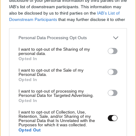
disclosure of your personal information by third parties on the
IAB’s list of downstream participants. This information may
also be disclosed by us to third parties on the
IAB’s List of
Downstream Participants
that may further disclose it to other
third parties.
Please note that this website/app uses one or more Google
Personal Data Processing Opt Outs
services and may gather and store information including but
not limited to your visit or usage behaviour. You may click to
I want to opt-out of the Sharing of my
personal data.
grant or deny consent to Google and its third-party tags to
Opted In
use your data for below specified purposes in below Google
consent section.
I want to opt-out of the Sale of my
Personal Data.
Opted In
I want to opt-out of processing my
Personal Data for Targeted Advertising.
Opted In
I want to opt-out of Collection, Use,
Retention, Sale, and/or Sharing of my
Personal Data that Is Unrelated with the
Purposes for which it was collected.
Opted Out