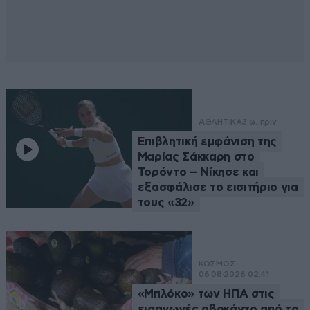
ΑΘΛΗΤΙΚΑ
3 ω. πριν
Επιβλητική εμφάνιση της
Μαρίας Σάκκαρη στο
Τορόντο – Νίκησε και
εξασφάλισε το εισιτήριο για
τους «32»
ΚΟΣΜΟΣ
06·08·2026 02:41
«Μπλόκο» των ΗΠΑ στις
εισαγωγές αβοκάντο από το