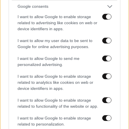
Google consents
LIFESTYLE
05·08·2026 17:48
I want to allow Google to enable storage
Παλάτι Marivent: Πώς οι κληρονόμοι του
related to advertising like cookies on web or
Ιωάννη Σαριδάκη αφαίρεσαν 1.300 έργα τέχνης
device identifiers in apps.
από τη βασιλική οικογένεια της Ισπανίας
I want to allow my user data to be sent to
Google for online advertising purposes.
I want to allow Google to send me
personalized advertising.
I want to allow Google to enable storage
related to analytics like cookies on web or
device identifiers in apps.
I want to allow Google to enable storage
related to functionality of the website or app.
I want to allow Google to enable storage
related to personalization.