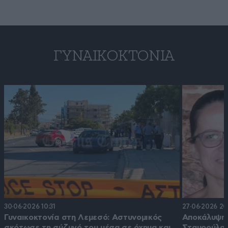
ΓΥΝΑΙΚΟΚΤΟΝΊΑ
30·06·2026 10:31
27·06·2026 20
Γυναικοκτονία στη Λεμεσό: Αστυνομικός
Αποκάλυψη 
σκότωσε τη σύζυγό του μέσα σε όχημα και
Σταυρούλας