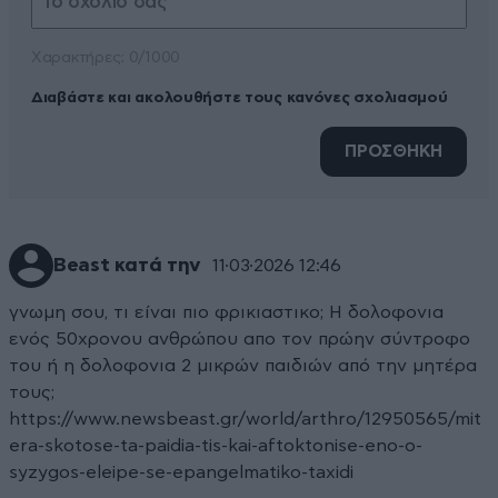
Xαρακτήρες: 0/1000
Διαβάστε και ακολουθήστε τους κανόνες σχολιασμού
ΠΡΟΣΘΗΚΗ
Beast κατά την
11·03·2026 12:46
γνωμη σου, τι είναι πιο φρικιαστικο; Η δολοφονια
ενός 50χρονου ανθρώπου απο τον πρώην σύντροφο
του ή η δολοφονια 2 μικρών παιδιών από την μητέρα
τους;
https://www.newsbeast.gr/world/arthro/12950565/mit
era-skotose-ta-paidia-tis-kai-aftoktonise-eno-o-
syzygos-eleipe-se-epangelmatiko-taxidi