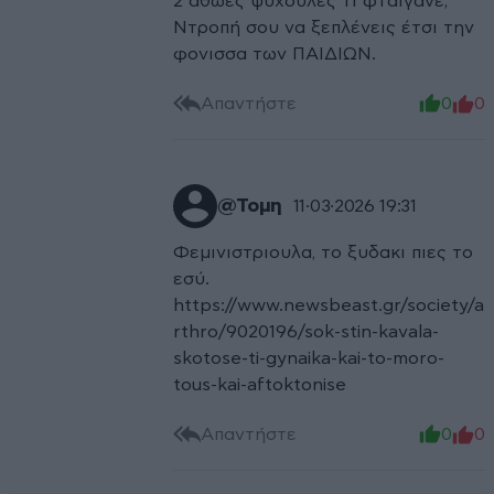
2 αθώες ψυχουλες τι φταιγανε;
Ντροπή σου να ξεπλένεις έτσι την
φονισσα των ΠΑΙΔΙΩΝ.
Απαντήστε
0
0
@Τομη
11·03·2026 19:31
Φεμινιστριουλα, το ξυδακι πιες το
εσύ.
https://www.newsbeast.gr/society/a
rthro/9020196/sok-stin-kavala-
skotose-ti-gynaika-kai-to-moro-
tous-kai-aftoktonise
Απαντήστε
0
0