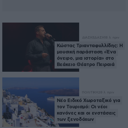
ΔΙΑΣΚΕΔΑΣΗ
18 λ. πριν
Κώστας Τριανταφυλλίδης: Η
μουσική παράσταση «Ένα
όνειρο, μια ιστορία» στο
Βεάκειο Θέατρο Πειραιά
ΠΟΛΙΤΙΚΗ
28 λ. πριν
Νέο Ειδικό Χωροταξικό για
τον Τουρισμό: Οι νέοι
κανόνες και οι ενστάσεις
των ξενοδόχων