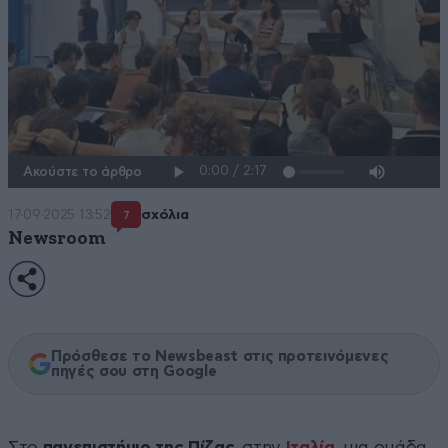
Ακούστε το άρθρο
17·09·2025 13:52
σχόλια
7
Newsroom
Πρόσθεσε το Newsbeast στις προτεινόμενες
πηγές σου στη Google
Στο
πανεπιστήμιο της Πίζας
, στην
Ιταλία
, μια ομάδα