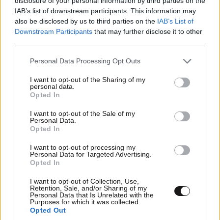
disclosure of your personal information by third parties on the
IAB’s list of downstream participants. This information may
also be disclosed by us to third parties on the
IAB’s List of
Downstream Participants
that may further disclose it to other
third parties.
Please note that this website/app uses one or more Google
Personal Data Processing Opt Outs
services and may gather and store information including but
not limited to your visit or usage behaviour. You may click to
I want to opt-out of the Sharing of my
personal data.
grant or deny consent to Google and its third-party tags to
Xαρακτήρες: 0/1000
Opted In
use your data for below specified purposes in below Google
consent section.
Διαβάστε και ακολουθήστε τους κανόνες σχολιασμού
I want to opt-out of the Sale of my
Personal Data.
Opted In
ΠΡΟΣΘΗΚΗ
I want to opt-out of processing my
Personal Data for Targeted Advertising.
Opted In
I want to opt-out of Collection, Use,
Τακης2388
17·09·2025 18:02
Retention, Sale, and/or Sharing of my
Personal Data that Is Unrelated with the
Purposes for which it was collected.
Κάπως έτσι χάνει κανείς το δίκιο του.....
Opted Out