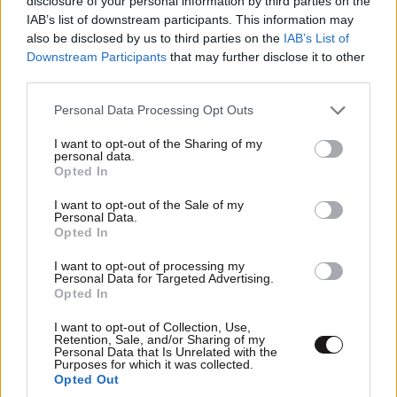
disclosure of your personal information by third parties on the
IAB’s list of downstream participants. This information may
also be disclosed by us to third parties on the
IAB’s List of
Downstream Participants
that may further disclose it to other
third parties.
Please note that this website/app uses one or more Google
Personal Data Processing Opt Outs
services and may gather and store information including but
not limited to your visit or usage behaviour. You may click to
I want to opt-out of the Sharing of my
personal data.
grant or deny consent to Google and its third-party tags to
Opted In
use your data for below specified purposes in below Google
consent section.
I want to opt-out of the Sale of my
Το Ιράν ζητεί ρόλο-κλειδί στο Ορμούζ, οι ΗΠΑ
Personal Data.
λένε «όχι» σε τέλη και άδειες – Η ναυτιλία
Opted In
μπροστά σε ασφαλιστικό αδιέξοδο
I want to opt-out of processing my
Personal Data for Targeted Advertising.
Opted In
I want to opt-out of Collection, Use,
Retention, Sale, and/or Sharing of my
Personal Data that Is Unrelated with the
Purposes for which it was collected.
Opted Out