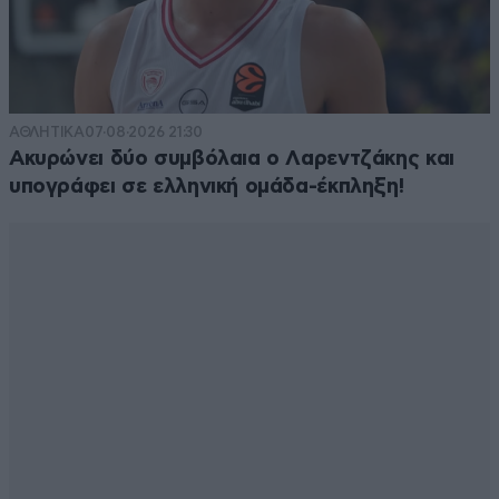
είναι προεόρτια συρράξεων. Απορώ πως ο κοντός θα
επιβληθεί σε έναν κολοσσό από 42 μέλη και εταίρους
,χωρίς να σκέφτεται το μέλλον του λαού του.Μήπως
τον παρασύρουν οι κακές παρέες των ασιατικών του
γειτόνων?
ΑΘΛΗΤΙΚΑ
07·08·2026 21:30
Ακυρώνει δύο συμβόλαια ο Λαρεντζάκης και
Απαντήστε
1
2
υπογράφει σε ελληνική ομάδα-έκπληξη!
Δημοκρατικός πολίτης
13·09·2025 22:30
Άμα τολμήσουν και στείλουν χάρτινα drone στην
Ελλάδα να παν και οι Έλληνες να πολεμήσουν.Δεν
παίζουμε με χάρτινα drone.
Απαντήστε
0
0
dk..
14·09·2025 09:59