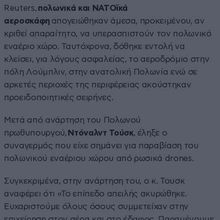
Reuters,
πολωνικά και ΝΑΤΟϊκά
αεροσκάφη
απογειώθηκαν άμεσα, προκειμένου, αν
κριθεί απαραίτητο, να υπερασπιστούν τον πολωνικό
εναέριο χώρο. Ταυτόχρονα, δόθηκε εντολή να
κλείσει, για λόγους ασφαλείας, το αεροδρόμιο στην
πόλη Λούμπλιν, στην ανατολική Πολωνία ενώ σε
αρκετές περιοχές της περιφέρειας ακούστηκαν
προειδοποιητικές σειρήνες.
Μετά από ανάρτηση του Πολωνού
πρωθυπουργού,
Ντόναλντ Τούσκ
, έληξε ο
συναγερμός που είχε σημάνει για παραβίαση του
πολωνικού εναέριου χώρου από ρωσικά drones.
Συγκεκριμένα, στην ανάρτηση του, ο κ. Τουσκ
αναφέρει ότι «Το επίπεδο απειλής ακυρώθηκε.
Ευχαριστούμε όλους όσους συμμετείχαν στην
επιχείρηση στον αέρα και στο έδαφος. Παραμένουμε