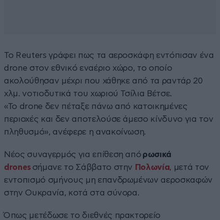
Το Reuters γράφει πως τα αεροσκάφη εντόπισαν ένα
drone στον εθνικό εναέριο χώρο, το οποίο
ακολούθησαν μέχρι που χάθηκε από τα ραντάρ 20
χλμ. νοτιοδυτικά του χωριού Τσίλια Βέτσε.
«Το drone δεν πέταξε πάνω από κατοικημένες
περιοχές και δεν αποτελούσε άμεσο κίνδυνο για τον
πληθυσμό», ανέφερε η ανακοίνωση.
Νέος συναγερμός για επίθεση από
ρωσικά
drones
σήμανε το Σάββατο στην
Πολωνία
, μετά τον
εντοπισμό σμήνους μη επανδρωμένων αεροσκαφών
στην Ουκρανία, κοτά στα σύνορα.
Όπως μετέδωσε το διεθνές πρακτορείο