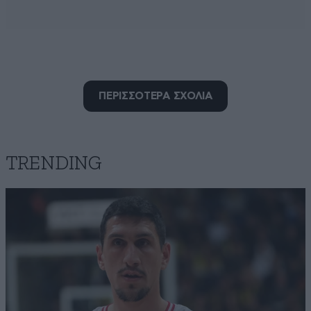
ΠΕΡΙΣΣΟΤΕΡΑ ΣΧΟΛΙΑ
Νεος777
14·09·2025 03:35
TRENDING
Πονάει;
Απαντήστε
0
1
Λέω μήπως.
13·09·2025 22:51
Ανίχνευση αντιδράσεων με συνοριακές προκλήσεις