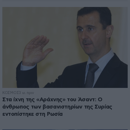
Απαντήστε
1
2
@Σοσιαλιστής
13·09·2025 22:30
Θέλεις να κρύψεις την αλήθεια-ως συνήθως-
σοσιαλιστάκο της πλάκας μα δεν σου βγαίνει.
Απαντήστε
1
2
ΚΟΣΜΟΣ
3 ω. πριν
Στα ίχνη της «Αράχνης» του Άσαντ: Ο
άνθρωπος των βασανιστηρίων της Συρίας
εντοπίστηκε στη Ρωσία