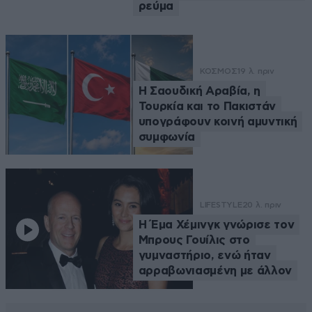
ρεύμα
ΚΟΣΜΟΣ
19 λ. πριν
Η Σαουδική Αραβία, η
Τουρκία και το Πακιστάν
υπογράφουν κοινή αμυντική
συμφωνία
LIFESTYLE
20 λ. πριν
Η Έμα Χέμινγκ γνώρισε τον
Μπρους Γουίλις στο
γυμναστήριο, ενώ ήταν
αρραβωνιασμένη με άλλον