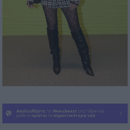
Ακολουθήστε
το
Newsbeast
στο Viber και
μάθετε
πρώτοι
τα
σημαντικότερα νέα