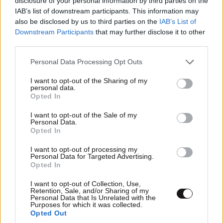
disclosure of your personal information by third parties on the
IAB’s list of downstream participants. This information may
also be disclosed by us to third parties on the
IAB’s List of
Downstream Participants
that may further disclose it to other
third parties.
Please note that this website/app uses one or more Google
Personal Data Processing Opt Outs
services and may gather and store information including but
not limited to your visit or usage behaviour. You may click to
I want to opt-out of the Sharing of my
personal data.
grant or deny consent to Google and its third-party tags to
Opted In
use your data for below specified purposes in below Google
consent section.
TRENDING
I want to opt-out of the Sale of my
Personal Data.
Opted In
I want to opt-out of processing my
Personal Data for Targeted Advertising.
Opted In
I want to opt-out of Collection, Use,
Retention, Sale, and/or Sharing of my
Personal Data that Is Unrelated with the
Purposes for which it was collected.
Opted Out