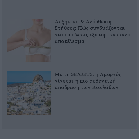
Αυξητική & Ανόρθωση
Στήθους: Πώς συνδυάζονται
για το τέλειο, εξατομικευμένο
αποτέλεσμα
Με τη SEAJETS, η Αμοργός
γίνεται η πιο αυθεντική
απόδραση των Κυκλάδων