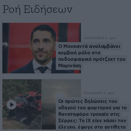
Ροή Ειδήσεων
ΑΘΛΗΤΙΚΑ
3 λ. πριν
Ο Μονκαντά αναλαμβάνει
κομβικό ρόλο στο
ποδοσφαιρικό πρότζεκτ του
Μαρινάκη
ΕΛΛΑΔΑ
19 λ. πριν
Οι πρώτες δηλώσεις του
οδηγού του φορτηγού για το
θανατηφόρο τροχαίο στις
Σέρρες: Το ΙΧ είχε χάσει τον
έλεγχο, έφυγε στο αντίθετο