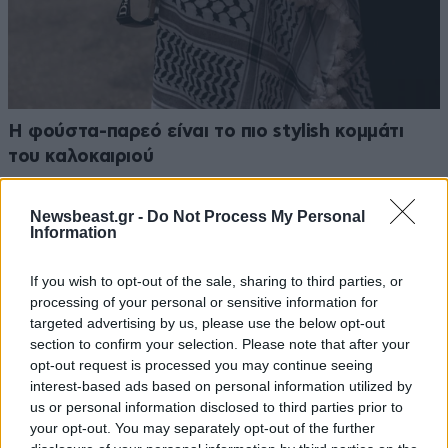
Η φούστα-παρεό είναι το πιο stylish κομμάτι
του καλοκαιριού
Newsbeast.gr -
Do Not Process My Personal
Information
If you wish to opt-out of the sale, sharing to third parties, or
Ακολουθήστε το
NEWSBEAST
στο
Google News
processing of your personal or sensitive information for
και μάθετε πρώτοι όλες τις ειδήσεις
targeted advertising by us, please use the below opt-out
section to confirm your selection. Please note that after your
opt-out request is processed you may continue seeing
interest-based ads based on personal information utilized by
us or personal information disclosed to third parties prior to
your opt-out. You may separately opt-out of the further