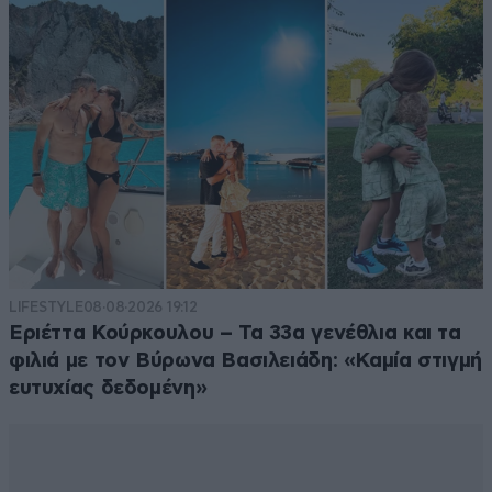
LIFESTYLE
08·08·2026 19:12
Εριέττα Κούρκουλου – Τα 33α γενέθλια και τα
φιλιά με τον Βύρωνα Βασιλειάδη: «Καμία στιγμή
ευτυχίας δεδομένη»