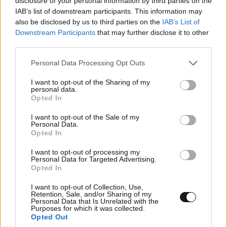
disclosure of your personal information by third parties on the
του. Όμως οι περισσότεροι από τους ανθρώπους
IAB’s list of downstream participants. This information may
εκείνους που στειρώθηκαν ακόμα περιμένουν τη
also be disclosed by us to third parties on the
IAB’s List of
στιγμή της δικαίωσής τους.
Downstream Participants
that may further disclose it to other
third parties.
Please note that this website/app uses one or more Google
Personal Data Processing Opt Outs
services and may gather and store information including but
not limited to your visit or usage behaviour. You may click to
I want to opt-out of the Sharing of my
personal data.
grant or deny consent to Google and its third-party tags to
Opted In
use your data for below specified purposes in below Google
consent section.
I want to opt-out of the Sale of my
Personal Data.
Opted In
I want to opt-out of processing my
Personal Data for Targeted Advertising.
Opted In
Η Vigo αναγνωρίζει πως πιθανότατα κέρδισε στην
I want to opt-out of Collection, Use,
προσπάθειά της διεκδικήσει αποζημίωση επειδή,
Retention, Sale, and/or Sharing of my
Personal Data that Is Unrelated with the
αντίθετα με τους περισσότερους πολίτες που
Purposes for which it was collected.
Opted Out
στειρώθηκαν παρά τη θέλησή τους, ανήκει στη