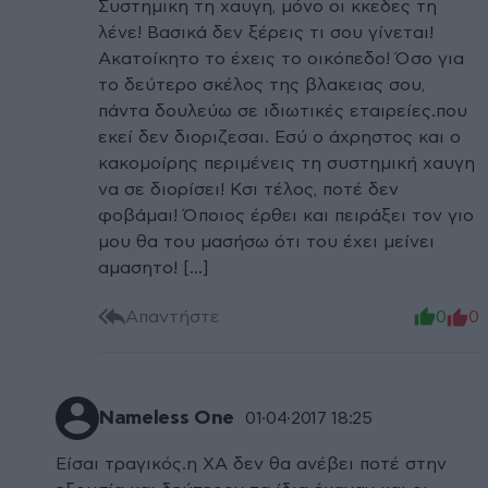
Συστημικη τη χαυγη, μόνο οι κκεδες τη
λένε! Βασικά δεν ξέρεις τι σου γίνεται!
Ακατοίκητο το έχεις το οικόπεδο! Όσο για
το δεύτερο σκέλος της βλακειας σου,
πάντα δουλεύω σε ιδιωτικές εταιρείες.που
εκεί δεν διοριζεσαι. Εσύ ο άχρηστος και ο
κακομοίρης περιμένεις τη συστημική χαυγη
να σε διορίσει! Κσι τέλος, ποτέ δεν
φοβάμαι! Όποιος έρθει και πειράξει τον γιο
μου θα του μασήσω ότι του έχει μείνει
αμασητο! [...]
Απαντήστε
0
0
Nameless One
01·04·2017 18:25
Είσαι τραγικός.η ΧΑ δεν θα ανέβει ποτέ στην