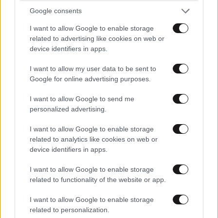
μεσαία τάξη, είναι μορφωμένη και μιλά ισπανικά.
Google consents
Παρά την αποζημίωση που έχει ήδη λάβει, ξέρει πως
I want to allow Google to enable storage
τόσο η ίδια όσο και άλλα θύματα ακόμα χρειάζονται
related to advertising like cookies on web or
αναγνώριση. «Θέλουμε να λάβουμε κανονική
device identifiers in apps.
αποζημίωση αλλά δεν έχει να κάνει μόνο με τα
λεφτά. Θέλουμε δικαιοσύνη για όσα συνέβησαν»
I want to allow my user data to be sent to
Google for online advertising purposes.
εξηγεί. «Ήταν ρατσιστικό να πιστεύει κάποιος πως
μπορεί να βάζει στο στόχαστρο τις φτωχότερες και
I want to allow Google to send me
πιο ευάλωτες κοινωνικές ομάδες και να λαμβάνει
personalized advertising.
αποφάσεις για λογαριασμό τους. Πώς είναι δυνατόν
I want to allow Google to enable storage
να αντιμετωπίζει κανείς με αυτόν τον τρόπο τις
related to analytics like cookies on web or
γυναίκες τον 21ο αιώνα; Παραβίασαν τα ανθρώπινα
device identifiers in apps.
δικαιώματα και το δικαίωμά μας να αποφασίζουμε
I want to allow Google to enable storage
εμείς οι ίδιες το μέλλον μας» καταλήγει.
Δείτε όλα
related to functionality of the website or app.
τα θέματα του Weekend
I want to allow Google to enable storage
related to personalization.