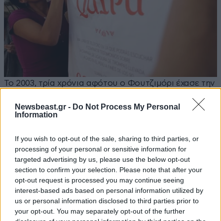
Το 2003, τρία χρόνια αφότου ο Φουτζιμόρι έχασε την
εξουσία, οι περουβιανές εισαγγελικές αρχές άρχισαν
Newsbeast.gr -
Do Not Process My Personal
να διερευνούν τις καταγγελίες για εξαναγκαστικές
Information
στειρώσεις. Έκτοτε πολλές υποθέσεις άνοιξαν και
αρχειοθετήθηκαν. Κάποιες οδηγήθηκαν στο αρχείο
If you wish to opt-out of the sale, sharing to third parties, or
για δεύτερη φορά τον περασμένο Δεκέμβριο, όταν
processing of your personal or sensitive information for
targeted advertising by us, please use the below opt-out
το δικαστήριο αποφάνθηκε πως δεν υπήρχαν
section to confirm your selection. Please note that after your
αρκετές αποδείξεις για να συνεχιστεί η έρευνα. Ο
opt-out request is processed you may continue seeing
πρώην πρόεδρος της χώρας εκτίει ποινή φυλάκισης
interest-based ads based on personal information utilized by
25 ετών για υπεξαίρεση και παραβίαση ανθρωπίνων
us or personal information disclosed to third parties prior to
your opt-out. You may separately opt-out of the further
δικαιωμάτων το διάστημα της δεκαετούς κυριαρχίας