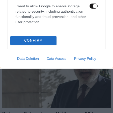
I want to allow Google to enable storage
related to security, including authentication
functionality and fraud prevention, and other
ΠΕΡΙΣΣΟΤΕΡΑ STORIES
user protection.
CONFIRM
Data Deletion
Data Access
Privacy Policy