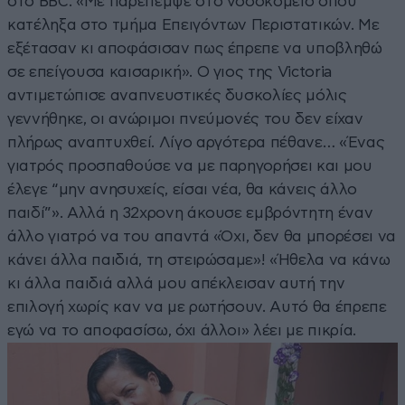
στο BBC. «Με παρέπεμψε στο νοσοκομείο όπου
κατέληξα στο τμήμα Επειγόντων Περιστατικών. Με
εξέτασαν κι αποφάσισαν πως έπρεπε να υποβληθώ
σε επείγουσα καισαρική». Ο γιος της Victoria
αντιμετώπισε αναπνευστικές δυσκολίες μόλις
γεννήθηκε, οι ανώριμοι πνεύμονές του δεν είχαν
πλήρως αναπτυχθεί. Λίγο αργότερα πέθανε… «Ένας
γιατρός προσπαθούσε να με παρηγορήσει και μου
έλεγε “μην ανησυχείς, είσαι νέα, θα κάνεις άλλο
παιδί”». Αλλά η 32χρονη άκουσε εμβρόντητη έναν
άλλο γιατρό να του απαντά «Όχι, δεν θα μπορέσει να
κάνει άλλα παιδιά, τη στειρώσαμε»! «Ήθελα να κάνω
κι άλλα παιδιά αλλά μου απέκλεισαν αυτή την
επιλογή χωρίς καν να με ρωτήσουν. Αυτό θα έπρεπε
εγώ να το αποφασίσω, όχι άλλοι» λέει με πικρία.