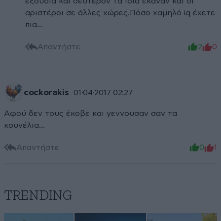
εξουσία και δεύτερον τα ίδια έκαναν και οι
αριστέροι σε άλλες χώρες.Πόσο χαμηλό iq έχετε
πια...
Απαντήστε
2
0
cockorakis
01·04·2017 02:27
Αφού δεν τους έκοβε και γεννουσαν σαν τα
κουνέλια...
Απαντήστε
0
1
TRENDING