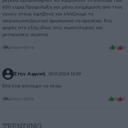
βέβαια ομοφυλόφιλοι να λαμβάνουν το επίδομα των
600 ευρώ.Προφυλαξη και μόνο, ενημέρωση από τους
γονείς στους εφήβους και ελπίζουμε το
ιατρικο,νοσηλευτικό προσωπικό να προσέχει δύο
φορές στο εξής,ιδίως στις αιματοληψιες και
μεταγγίσεις αίματος
Απαντήστε
1
0
Στην Αφρική
30·11·2024 13:09
Έλα ένα σύννεφο να πέσω
Απαντήστε
0
0
TRENDING