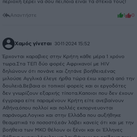
περιοχή ξέρει να σου πει,ποια είναι τα στέκια τους!
Απαντήστε
1
0
Χαμός γίνεται
30·11·2024 15:52
Έρχονται καραβιες στην Κρήτη κάθε μέρα 1 χρόνο
τωρα.Στα ΤΕΠ δύο φορές Αφρικανοί με HIV
δηλώνουν ότι πονάνε και ζητάνε βοήθεια,ένας
μιλούσε Αγγλικά έλεγε ήρθα τώρα έχω χαρτιά από την
δουλειά.Βεβαια οι τοπικοί φορείς και οι εργοδότες
δεν γνωρίζουν εξαρχής τίποτα.Καποιοι που δεν έχουν
έγγραφα είτε παραμένουν Κρήτη είτε ανεβαίνουν
Αθήνα,όπου πολλοί και πολλές εκπορνευονται
παράνομα.Λογικο και στην Ελλάδα που αυξήθηκε
θεαματικά το ποσοστό,εάν λάβει κανείς ότι και με την
βοήθεια των ΜΚΟ θέλουν οι ξένοι και οι Έλληνες