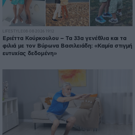
LIFESTYLE
08·08·2026 19:12
Εριέττα Κούρκουλου – Τα 33α γενέθλια και τα
φιλιά με τον Βύρωνα Βασιλειάδη: «Καμία στιγμή
ευτυχίας δεδομένη»