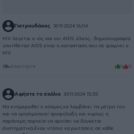
Γιατρουδάκος
30·11·2024 16:04
HIV λεγεται ο ιός και οχι AIDS, έλεος.. δημοσιογραφία
υποτίθεται! AIDS είναι η κατασταση που σε φαιρνει o
HIV
Απαντήστε
1
0
Αφήστε το σχόλιο
30·11·2024 15:55
Να ενημερωθεί ο κόσμος,να λαμβάνει τα μέτρα του
και να χρησιμοποιεί προφύλαξη και κυρίως η
παράνομη πορνεία να αρχίσει να δίωκεται
συστηματικά.Εναν ντόπιο να ρωτήσεις σε κάθε