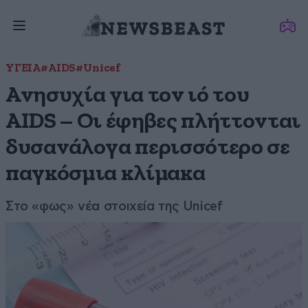
ΥΓΕΙΑ
#AIDS
#Unicef
Ανησυχία για τον ιό του
AIDS – Οι έφηβες πλήττονται
δυσανάλογα περισσότερο σε
παγκόσμια κλίμακα
Στο «φως» νέα στοιχεία της Unicef