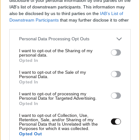
disclosure of your personal information by third parties on the
IAB’s list of downstream participants. This information may
also be disclosed by us to third parties on the
IAB’s List of
Downstream Participants
that may further disclose it to other
third parties.
Please note that this website/app uses one or more Google
Personal Data Processing Opt Outs
services and may gather and store information including but
not limited to your visit or usage behaviour. You may click to
I want to opt-out of the Sharing of my
personal data.
grant or deny consent to Google and its third-party tags to
Opted In
use your data for below specified purposes in below Google
consent section.
I want to opt-out of the Sale of my
Personal Data.
Πώς να διατηρήσετε τη φόρμα σας στις
Opted In
διακοπές – Μια ολιγόλεπτη προπόνηση που
I want to opt-out of processing my
προσφέρει ό,τι χρειάζεστε
Personal Data for Targeted Advertising.
Opted In
I want to opt-out of Collection, Use,
Retention, Sale, and/or Sharing of my
Personal Data that Is Unrelated with the
Purposes for which it was collected.
Opted Out