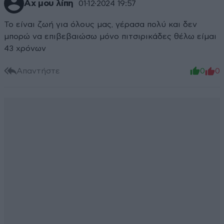
Αχ μου λίπη
01·12·2024 19:57
Το είναι ζωή για όλους μας, γέρασα πολύ και δεν
μπορώ να επιβεβαιώσω μόνο πιτσιρικάδες θέλω είμαι
43 χρόνων
Απαντήστε
0
0