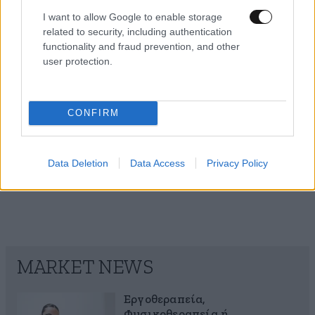
Η Νίνα Φλορ παρουσιάζει το εντυπωσιακό σπίτι
I want to allow Google to enable storage
που μένει με τον Φίλιππο Ντε Γκρες στο
related to security, including authentication
functionality and fraud prevention, and other
Λονδίνο – Δείτε το βίντεο
user protection.
CONFIRM
Data Deletion
Data Access
Privacy Policy
MARKET NEWS
Εργοθεραπεία,
Φυσικοθεραπεία ή