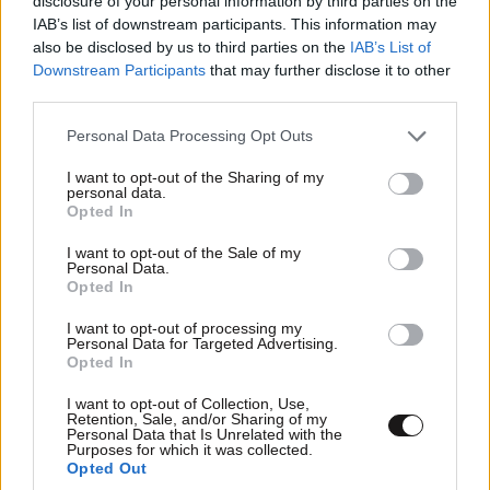
disclosure of your personal information by third parties on the
IAB’s list of downstream participants. This information may
also be disclosed by us to third parties on the
IAB’s List of
ΕΛΛΑΔΑ
27 λ. πριν
Downstream Participants
that may further disclose it to other
Μυστήριο 3.500 ετών στη Σαντορίνη: Ο έφηβος
third parties.
που δεν πρόλαβε να ξεφύγει από το τσουνάμι,
ίσως ξαναγράφει την ιστορία της μινωικής
Please note that this website/app uses one or more Google
Personal Data Processing Opt Outs
services and may gather and store information including but
καταστροφής
not limited to your visit or usage behaviour. You may click to
I want to opt-out of the Sharing of my
personal data.
grant or deny consent to Google and its third-party tags to
Opted In
use your data for below specified purposes in below Google
consent section.
I want to opt-out of the Sale of my
Personal Data.
Opted In
I want to opt-out of processing my
Personal Data for Targeted Advertising.
Opted In
I want to opt-out of Collection, Use,
Retention, Sale, and/or Sharing of my
Personal Data that Is Unrelated with the
Purposes for which it was collected.
Opted Out