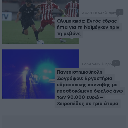
1
ΑΘΛΗΤΙΚΑ
37 λ. πριν
Ολυμπιακός: Εντός έδρας
ήττα για τη Ναϊμέγκεν πριν
τη ρεβάνς
1
ΕΛΛΑΔΑ
39 λ. πριν
Πανεπιστημιούπολη
Ζωγράφου: Εργαστήρια
υδροπονικής κάνναβης με
προσδοκώμενο όφελος άνω
των 90.000 ευρώ –
Χειροπέδες σε τρία άτομα