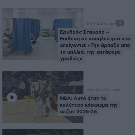
4
ΕΛΛΑΔΑ
1 ω. πριν
Ερυθρός Σταυρός –
Επίθεση σε νοσηλεύτρια στα
επείγοντα: «Την άρπαξε από
τα μαλλιά, της κατάφερε
γροθιές»
ΑΘΛΗΤΙΚΑ
1 ω. πριν
NBA: Αυτό ήταν το
καλύτερο κάρφωμα της
σεζόν 2025-26