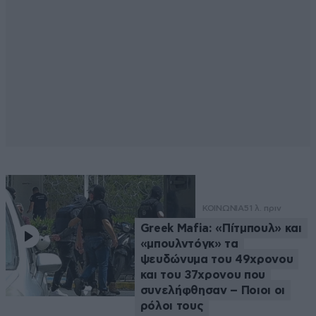
ΚΟΙΝΩΝΙΑ
51 λ. πριν
Greek Μafia: «Πίτμπουλ» και
«μπουλντόγκ» τα
ψευδώνυμα του 49χρονου
και του 37χρονου που
συνελήφθησαν – Ποιοι οι
ρόλοι τους