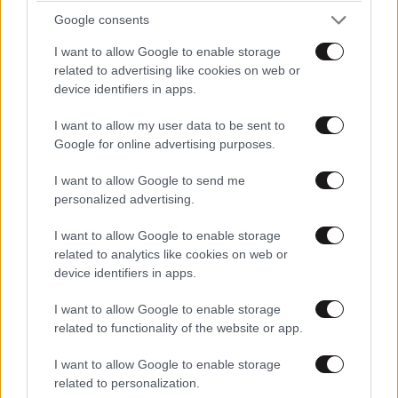
Google consents
ΔΙΑΤΡΟΦΗ
08·08·2026 08:30
I want to allow Google to enable storage
Ογκολόγοι προειδοποιούν: Αυτές οι τροφές,
related to advertising like cookies on web or
περνούν απαρατήρητες, αλλά καλό είναι να τις
device identifiers in apps.
βγάλετε από την καθημερινότητά σας
I want to allow my user data to be sent to
Google for online advertising purposes.
I want to allow Google to send me
personalized advertising.
I want to allow Google to enable storage
related to analytics like cookies on web or
device identifiers in apps.
I want to allow Google to enable storage
related to functionality of the website or app.
I want to allow Google to enable storage
related to personalization.
LIFESTYLE
08·08·2026 16:24