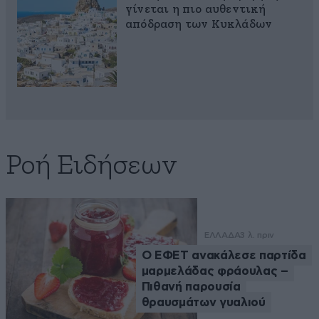
γίνεται η πιο αυθεντική
απόδραση των Κυκλάδων
Ροή Ειδήσεων
ΕΛΛΑΔΑ
3 λ. πριν
Ο ΕΦΕΤ ανακάλεσε παρτίδα
μαρμελάδας φράουλας –
Πιθανή παρουσία
θραυσμάτων γυαλιού