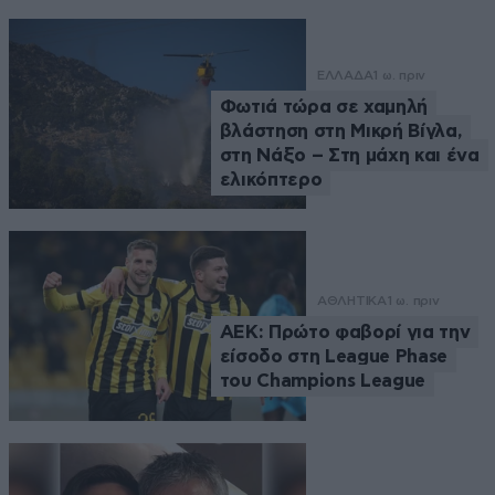
ΕΛΛΑΔΑ
1 ω. πριν
Φωτιά τώρα σε χαμηλή
βλάστηση στη Μικρή Βίγλα,
στη Νάξο – Στη μάχη και ένα
ελικόπτερο
ΑΘΛΗΤΙΚΑ
1 ω. πριν
ΑΕΚ: Πρώτο φαβορί για την
είσοδο στη League Phase
του Champions League