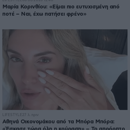
Μαρία Κορινθίου: «Είμαι πιο ευτυχισμένη από
ποτέ – Ναι, έχω πατήσει φρένο»
LIFESTYLE
27 λ. πριν
Αθηνά Οικονομάκου από τα Μπόρα Μπόρα:
«Έσκασε τώρα όλη η κούραση» – Το απρόοπτο