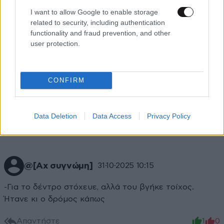
I want to allow Google to enable storage
Απαντήστε
1
0
related to security, including authentication
functionality and fraud prevention, and other
user protection.
Εγώ πάλι
31·10·2025 10:20
CONFIRM
Ε ρε τι κάνουν οι ρακές ...!!! Ο δρόμος φταιει το
ξέρουμε...!!!!
Data Deletion
Data Access
Privacy Policy
Απαντήστε
1
0
@[Αχ συγνώμη]
31·10·2025 10:15
-Για το δέντρο στόχευε, αλλά του βγήκε τοίχος.
Ήτανε κι ο δρόμος κάπως
Απαντήστε
1
0