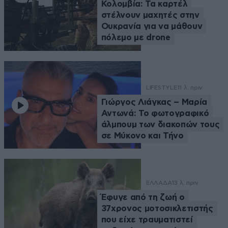
Κολομβία: Τα καρτέλ
στέλνουν μαχητές στην
Ουκρανία για να μάθουν
πόλεμο με drone
LIFESTYLE
11 λ. πριν
Γιώργος Λιάγκας – Μαρία
Αντωνά: Το φωτογραφικό
άλμπουμ των διακοπών τους
σε Μύκονο και Τήνο
ΕΛΛΑΔΑ
13 λ. πριν
Έφυγε από τη ζωή ο
37χρονος μοτοσικλετιστής
που είχε τραυματιστεί