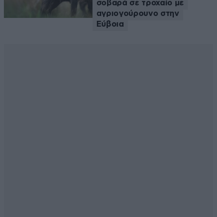
σοβαρά σε τροχαίο με
αγριογούρουνο στην
Εύβοια