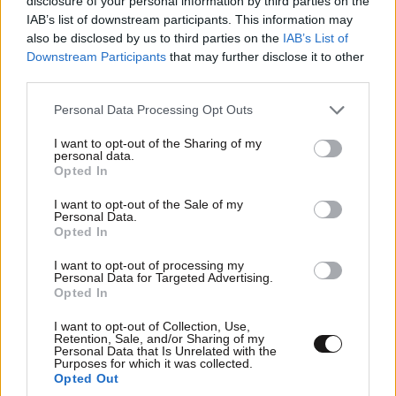
disclosure of your personal information by third parties on the
IAB’s list of downstream participants. This information may
Διαβάστε και ακολουθήστε τους κανόνες σχολιασμού
also be disclosed by us to third parties on the
IAB’s List of
Downstream Participants
that may further disclose it to other
ΠΡΟΣΘΗΚΗ
third parties.
Please note that this website/app uses one or more Google
Personal Data Processing Opt Outs
services and may gather and store information including but
not limited to your visit or usage behaviour. You may click to
I want to opt-out of the Sharing of my
personal data.
grant or deny consent to Google and its third-party tags to
Έτσι γιά νά λέμε
31·10·2025 18:31
Opted In
use your data for below specified purposes in below Google
consent section.
Καλύτερα σέ τοίχο παρά σέ ανθρώπους. Τύχη.
I want to opt-out of the Sale of my
Personal Data.
Opted In
Απαντήστε
0
0
I want to opt-out of processing my
Personal Data for Targeted Advertising.
Opted In
I want to opt-out of Collection, Use,
Retention, Sale, and/or Sharing of my
Personal Data that Is Unrelated with the
Purposes for which it was collected.
Opted Out