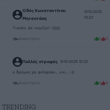
Οδός Κωνσταντίνου
31·10·2025
10:23
Μητσοτάκη
Τυχαίο; Δε νομίζω! :-))))))
Απαντήστε
1
0
Πολλές στροφές
31·10·2025 10:22
ο δρόμος ρε φιλαράκι... χικ... :-))
Απαντήστε
1
0
TRENDING