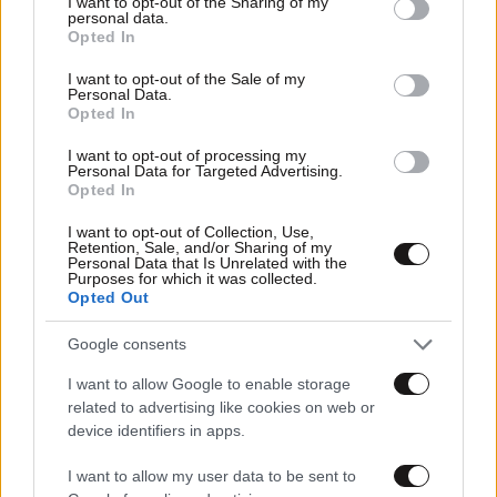
not limited to your visit or usage behaviour. You may click to
I want to opt-out of the Sharing of my
personal data.
grant or deny consent to Google and its third-party tags to
Opted In
use your data for below specified purposes in below Google
consent section.
I want to opt-out of the Sale of my
Personal Data.
Opted In
I want to opt-out of processing my
Personal Data for Targeted Advertising.
Opted In
I want to opt-out of Collection, Use,
Retention, Sale, and/or Sharing of my
Personal Data that Is Unrelated with the
Purposes for which it was collected.
Opted Out
ΕΛΛΑΔΑ
3 ω. πριν
Πώς έγινε το τροχαίο στη Λεωφόρο Σουνίου –
Google consents
Ο κρίσιμος ελιγμός του οδηγού – Παρεμένουν
στο 401 ΣΝ οι δύο αστυνομικοί της ομάδας
I want to allow Google to enable storage
ΔΙΑΣ
related to advertising like cookies on web or
device identifiers in apps.
I want to allow my user data to be sent to