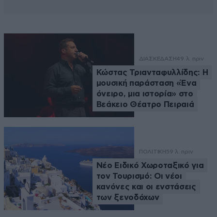
ΔΙΑΣΚΕΔΑΣΗ
49 λ. πριν
Κώστας Τριανταφυλλίδης: Η
μουσική παράσταση «Ένα
όνειρο, μια ιστορία» στο
Βεάκειο Θέατρο Πειραιά
ΠΟΛΙΤΙΚΗ
59 λ. πριν
Νέο Ειδικό Χωροταξικό για
τον Τουρισμό: Οι νέοι
κανόνες και οι ενστάσεις
των ξενοδόχων