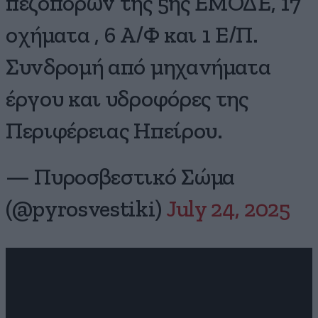
πεζοπόρων της 5ης ΕΜΟΔΕ, 17
οχήματα , 6 Α/Φ και 1 Ε/Π.
Συνδρομή από μηχανήματα
έργου και υδροφόρες της
Περιφέρειας Ηπείρου.
— Πυροσβεστικό Σώμα
(@pyrosvestiki)
July 24, 2025