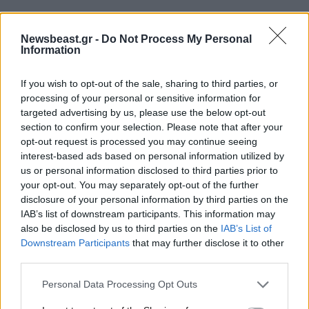
Newsbeast.gr -
Do Not Process My Personal
Information
If you wish to opt-out of the sale, sharing to third parties, or
processing of your personal or sensitive information for
targeted advertising by us, please use the below opt-out
section to confirm your selection. Please note that after your
opt-out request is processed you may continue seeing
interest-based ads based on personal information utilized by
us or personal information disclosed to third parties prior to
your opt-out. You may separately opt-out of the further
disclosure of your personal information by third parties on the
IAB’s list of downstream participants. This information may
LIFESTYLE
2 ω. πριν
also be disclosed by us to third parties on the
IAB’s List of
Η 23χρονη κόρη τoυ Μάικλ Ντάγκλας και της
Downstream Participants
that may further disclose it to other
Κάθριν Ζέτα Τζόουνς εξελίσσεται στο νέο it-
third parties.
girl του Χόλιγουντ
Please note that this website/app uses one or more Google
Personal Data Processing Opt Outs
services and may gather and store information including but