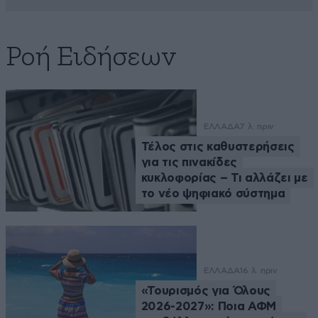
Ροή Ειδήσεων
ΕΛΛΑΔΑ
7 λ. πριν
Τέλος στις καθυστερήσεις
για τις πινακίδες
κυκλοφορίας – Τι αλλάζει με
το νέο ψηφιακό σύστημα
ΕΛΛΑΔΑ
16 λ. πριν
«Τουρισμός για Όλους
2026-2027»: Ποια ΑΦΜ