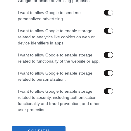
Google for online advertising purposes.
I want to allow Google to send me
personalized advertising.
I want to allow Google to enable storage
related to analytics like cookies on web or
device identifiers in apps.
I want to allow Google to enable storage
related to functionality of the website or app.
MARKET NEWS
I want to allow Google to enable storage
related to personalization.
Εργοθεραπεία,
Φυσικοθεραπεία ή
I want to allow Google to enable storage
Λογοθεραπεία; Οδηγός
related to security, including authentication
σπουδών και επαγγελματικών
functionality and fraud prevention, and other
προοπτικών
user protection.
Ο απόλυτος σύμμαχος στην