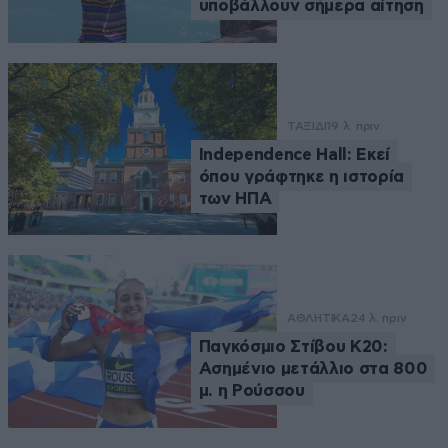
υποβάλλουν σήμερα αίτηση
ΤΑΞΙΔΙ
19 λ. πριν
Independence Hall: Εκεί
όπου γράφτηκε η ιστορία
των ΗΠΑ
ΑΘΛΗΤΙΚΑ
24 λ. πριν
Παγκόσμιο Στίβου Κ20:
Ασημένιο μετάλλιο στα 800
μ. η Ρούσσου