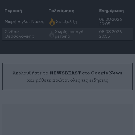
Περιοχή
Ταξινόμηση
Ενημέρωση
08·08·2026
Μικρή Βίγλα, Νάξος
Σε εξέλιξη
20:05
Σίνδος
Χωρίς ενεργό
08·08·2026
Θεσσαλονίκης
μέτωπο
20:55
Ακολουθήστε το
NEWSBEAST
στο
Google News
και μάθετε πρώτοι όλες τις ειδήσεις