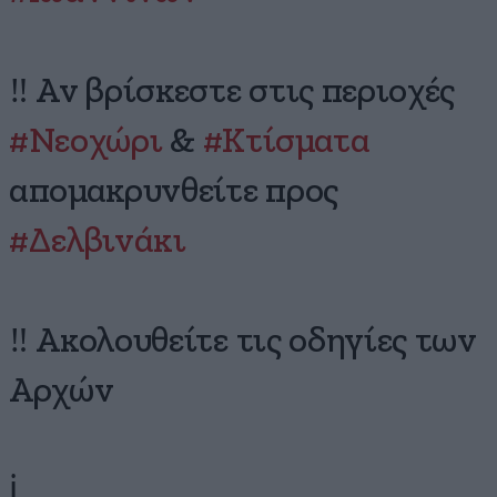
‼️ Αν βρίσκεστε στις περιοχές
#Νεοχώρι
&
#Κτίσματα
απομακρυνθείτε προς
#Δελβινάκι
‼️ Ακολουθείτε τις οδηγίες των
Αρχών
ℹ️