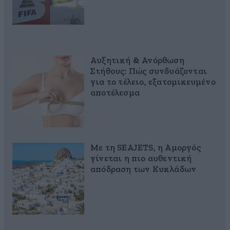
Αυξητική & Ανόρθωση
Στήθους: Πώς συνδυάζονται
για το τέλειο, εξατομικευμένο
αποτέλεσμα
Με τη SEAJETS, η Αμοργός
γίνεται η πιο αυθεντική
απόδραση των Κυκλάδων