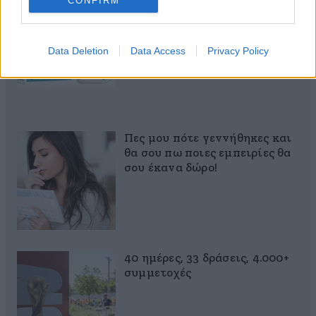
CONFIRM
αποτοξίνωση & την ορμονική
ισορροπία
Data Deletion
Data Access
Privacy Policy
Πες μου πότε γεννήθηκες και
θα σου πω ποιες εμπειρίες θα
σου έκανα δώρο!
40 ημέρες, 33 δράσεις, 4.000+
συμμετοχές