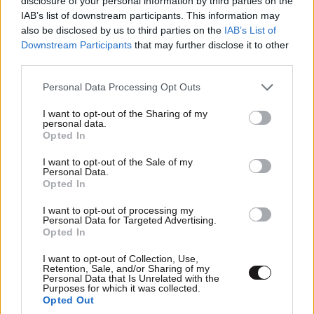
disclosure of your personal information by third parties on the
IAB’s list of downstream participants. This information may
also be disclosed by us to third parties on the
IAB’s List of
Downstream Participants
that may further disclose it to other
third parties.
Please note that this website/app uses one or more Google
Personal Data Processing Opt Outs
LIFESTYLE
08·08·2026 19:12
services and may gather and store information including but
Εριέττα Κούρκουλου – Τα 33α γενέθλια και τα
not limited to your visit or usage behaviour. You may click to
I want to opt-out of the Sharing of my
personal data.
φιλιά με τον Βύρωνα Βασιλειάδη: «Καμία στιγμή
grant or deny consent to Google and its third-party tags to
Opted In
use your data for below specified purposes in below Google
ευτυχίας δεδομένη»
consent section.
I want to opt-out of the Sale of my
Personal Data.
Opted In
I want to opt-out of processing my
Personal Data for Targeted Advertising.
Opted In
I want to opt-out of Collection, Use,
Retention, Sale, and/or Sharing of my
Personal Data that Is Unrelated with the
Purposes for which it was collected.
Opted Out