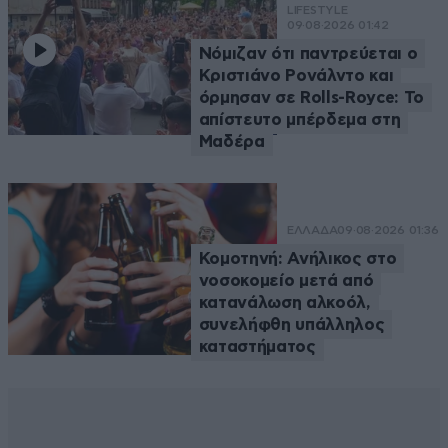
LIFESTYLE
09·08·2026 01:42
Νόμιζαν ότι παντρεύεται ο
Κριστιάνο Ρονάλντο και
όρμησαν σε Rolls-Royce: Το
απίστευτο μπέρδεμα στη
Μαδέρα
ΕΛΛΑΔΑ
09·08·2026 01:36
Κομοτηνή: Ανήλικος στο
νοσοκομείο μετά από
κατανάλωση αλκοόλ,
συνελήφθη υπάλληλος
καταστήματος