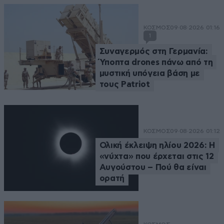
ΚΟΣΜΟΣ
09·08·2026 01:16
1
Συναγερμός στη Γερμανία:
Ύποπτα drones πάνω από τη
μυστική υπόγεια βάση με
τους Patriot
ΚΟΣΜΟΣ
09·08·2026 01:12
Ολική έκλειψη ηλίου 2026: Η
«νύχτα» που έρχεται στις 12
Αυγούστου – Πού θα είναι
ορατή