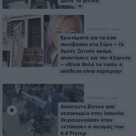
Δείτε το βίντεο
ΚΟΙΝΩΝΙΑ
3 λ. πριν
Ερωτήματα για τα όσα
συνέβησαν στη Σύρο – Οι
Αρχές ζητούν ακόμη
απαντήσεις για την 42χρονη
– «Είναι θολό το τοπίο, η
υπόθεση είναι περίεργη»
ΚΟΣΜΟΣ
6 λ. πριν
Απίστευτο βίντεο από
νοσοκομείο στην Ιαπωνία:
Χειρουργούσαν όταν
«χτύπησε» ο σεισμός των
6,8 Ρίχτερ