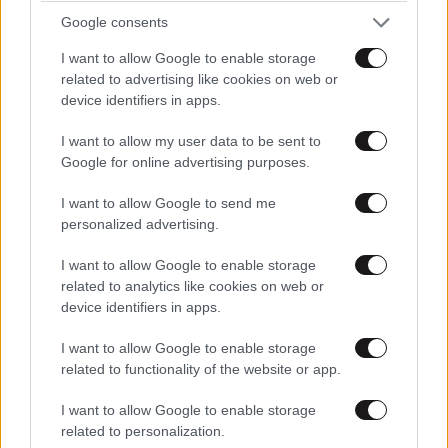
όμως,αν το κατάλαβες η Ελλάδα δεν ανήκει στους
Google consents
Έλληνες ή μήπως τρέφεις αυταπάτες?Δεν το πήρες
I want to allow Google to enable storage
χαμπάρι ότι είσαι Έλληνας μόνο εκ καταγωγής κι όχι
related to advertising like cookies on web or
επειδή κατέχεις τούτη δω τη χώρα?Αυτό που δεν
device identifiers in apps.
δέχομαι εγώ είναι να βλέπω να πληρώνει η
I want to allow my user data to be sent to
φτωχολογιά που μπορούν να της βάζουν χέρι κι όχι
Google for online advertising purposes.
κανένας μεγάλος,αυτό δεν μπορώ να το χωνέψω κι
αυτό περίμενα α'αυτή τη κυβέρνηση.ΔΙ-ΚΑΙ-Ο-ΣΥ-
I want to allow Google to send me
ΝΗ.Αλλά για στάσου δεν σε καταλαβαίνω «αν δεν
personalized advertising.
πληρώσεις εσύ φόρο»,τι είμαι γω ρε η παχιά αγελάδα?
Ενάμισι χιλιάρικο το μήνα είναι η χρυσή πληρωμή που
I want to allow Google to enable storage
μου κάνει η ελληνική πολιτεία για να δώσω σ'αυτή τη
related to analytics like cookies on web or
device identifiers in apps.
κοινωνία και τη χώρα τρία παιδιά? Είναι πλούτος που
συνιστά φοροδοτική ικανότητα?Και τα ανείσπρακτα
I want to allow Google to enable storage
δισσεκατομύρια λόγω ανικανότητας των
related to functionality of the website or app.
κυβερνώντων?Ας πάνε στο βρόντο?Ελτασσος
πιπιλίζεις την κυβερνητική καραμέλα ή μου φαίνεται?
I want to allow Google to enable storage
Κανενας φτωχός δεν θα πλήρωνε φόρο αν πλήρωναν
related to personalization.