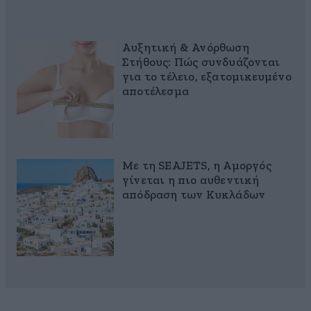
Αυξητική & Ανόρθωση
Στήθους: Πώς συνδυάζονται
για το τέλειο, εξατομικευμένο
αποτέλεσμα
Με τη SEAJETS, η Αμοργός
γίνεται η πιο αυθεντική
απόδραση των Κυκλάδων