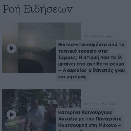
Ροή Ειδήσεων
ΕΛΛΑΔΑ
2 λ. πριν
Βίντεο-ντοκουμέντο από το
τραγικό τροχαίο στις
Σέρρες: Η στιγμή που το ΙΧ
μπαίνει στο αντίθετο ρεύμα
– Ακαριαίος ο θάνατός γιου
και μητέρας
LIFESTYLE
2 λ. πριν
Κατερίνα Καινούργιου:
Αγκαλιά με τον Παναγιώτη
Κουτσουμπή στη Μύκονο –