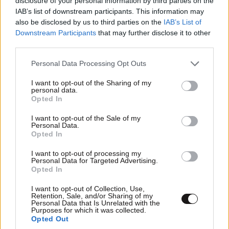
disclosure of your personal information by third parties on the
IAB’s list of downstream participants. This information may
τριτεκνος επισης με 25000 εισοδημα (μαζι με την
also be disclosed by us to third parties on the
IAB’s List of
γυναικα) και ενοικιο,2 ξενες γλωσσες τα παιδια,
Downstream Participants
that may further disclose it to other
αθλημα κτλ,κτλ.δεν μου φταιει η πατριδα αλλα οι
third parties.
δοσιλογοι ανθελληνες που κυβερνουν.Ειναι
Please note that this website/app uses one or more Google
φανερο,δεν θελουν να κανουμε παιδια, αλλωστε
Personal Data Processing Opt Outs
services and may gather and store information including but
κανουν οι ρουμανοι και οι αλβανοι που εχουν μαζεψει
not limited to your visit or usage behaviour. You may click to
I want to opt-out of the Sharing of my
εδω περα.Σε λιγο η πατριδα μας θα ειναι (αν δεν ειναι
personal data.
grant or deny consent to Google and its third-party tags to
Opted In
πλεον) ενα μουσουλμανικο κρατος, πολυπολιτισμικο
use your data for below specified purposes in below Google
και το ονειρο των αριστερων ανθελληνων θα εχει
consent section.
I want to opt-out of the Sale of my
γινει πραγματικοτητα.Οσο φυσικα το ανεχομαστε...
Personal Data.
Opted In
Απαντήστε
10
3
I want to opt-out of processing my
Personal Data for Targeted Advertising.
Opted In
I want to opt-out of Collection, Use,
azio1967
08·10·2011 17:08
Retention, Sale, and/or Sharing of my
Personal Data that Is Unrelated with the
Purposes for which it was collected.
Φίλε ελτασος αν είσαι συ μια φορά πατριώτης εγώ
Opted Out
είμαι δέκα,γι'αυτό και μιλάω με τόση πίκρα.Σήμερα