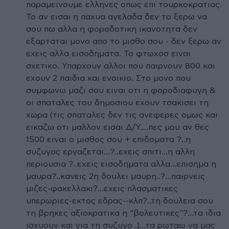
παραμεινουμε ελληνες οπως επι τουρκοκρατιας.
Το αν εισαι η παχυα αγελαδα δεν το ξερω να
σου πω αλλα η φοροδοτικη ικανοτητα δεν
εξαρταται μονο απο το μισθο σου - δεν ξερω αν
εχεις αλλα εισοδηματα. Το φτωχοσ ειναι
σχετικο. Υπαρχουν αλλοι που παιρνουν 800 και
εχουν 2 παιδια και ενοικιο. Στο μονο που
συμφωνω μαζι σου ειναι οτι η φοροδιαφυγη &
οι σπαταλες του δημοσιου εχουν τσακισει τη
χωρα (τις σπαταλες δεν τις ανεφερες ομως και
εικαζω οτι μαλλον εισαι Δ/Υ....πες μου αν θες
1500 ειναι ο μισθος σου + επιδοματα ?..η
συζυγος εργαζεται...?..εχεις σπιτι...η αλλη
περιουσια ?..εχεις εισοδηματα αλλα...επισημα η
μαυρα?..κανεις 2η δουλει μαυρη..?...παιρνεις
μιζες-φακελλακι?...εχεις πλασματικες
υπερωριες-εκτος εδρας--κλπ?..τη δουλεια σου
τη βρηκες αξιοκρατικα η "βολευτικες"?...τα ιδια
ισχυουν και για τη συζυγο .)...τα ρωταω να μας