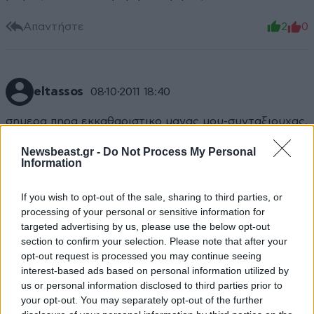
Απαντήστε
2
0
eltassos
08·10·2011 18:40
σημερα πηρα εκκαθαριστικο μανας μου-συνταξιουχας.
Ο φορος ειναι 500 ευρω ενω περυσι ηταν 760..αρα οι
Newsbeast.gr -
Do Not Process My Personal
χαμηλοσυνταξιουχοι να μην φωναζουν. Λιγωτερα
Information
πληρωνουν φετος. Εχω αποδειξεις....μηπως εν τελει
το φορολογικο συστημα προστατευει το μικρους, και
If you wish to opt-out of the sale, sharing to third parties, or
ειναι δικαιο?..αναρωτιεμαι
processing of your personal or sensitive information for
targeted advertising by us, please use the below opt-out
Απαντήστε
0
13
section to confirm your selection. Please note that after your
opt-out request is processed you may continue seeing
interest-based ads based on personal information utilized by
us or personal information disclosed to third parties prior to
your opt-out. You may separately opt-out of the further
chrissk
08·10·2011 17:45