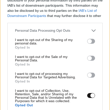
disclosure of your personal information by third parties on the
IAB’s list of downstream participants. This information may
also be disclosed by us to third parties on the
IAB’s List of
Downstream Participants
that may further disclose it to other
third parties.
Please note that this website/app uses one or more Google
Personal Data Processing Opt Outs
services and may gather and store information including but
not limited to your visit or usage behaviour. You may click to
I want to opt-out of the Sharing of my
personal data.
grant or deny consent to Google and its third-party tags to
Opted In
use your data for below specified purposes in below Google
consent section.
I want to opt-out of the Sale of my
Personal Data.
Opted In
I want to opt-out of processing my
Personal Data for Targeted Advertising.
Opted In
I want to opt-out of Collection, Use,
Retention, Sale, and/or Sharing of my
Personal Data that Is Unrelated with the
Purposes for which it was collected.
Opted Out