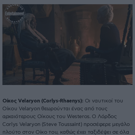
Οίκος Velaryon (Corlys-Rhaenys):
Οι ναυτικοί του
Οίκου Velaryon θεωρούνται ένας από τους
αρχαιότερους Οίκους του Westeros. Ο Λόρδος
Corlys Velaryon (Steve Toussaint) προσέφερε μεγάλο
πλούτο στον Οίκο του, καθώς έχει ταξιδέψει σε όλα