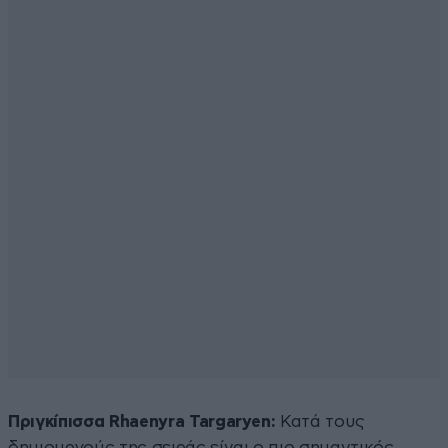
Πριγκίπισσα Rhaenyra Targaryen:
Κατά τους
δημιουργούς της σειράς είναι ο πιο σημαντικός