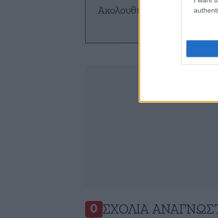
Ακολουθήστε το
NEWSBE
authenti
ό
ΣΧΌΛΙΑ ΑΝΑΓΝΩΣ
0