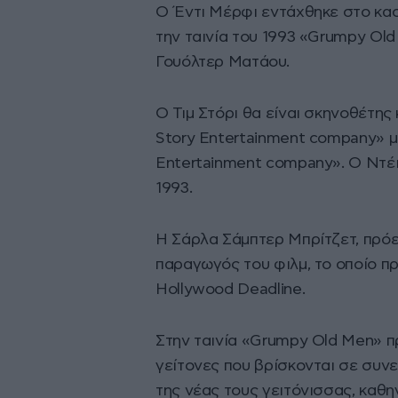
Ο Έντι Μέρφι εντάχθηκε στο κα
την ταινία του 1993 «Grumpy Old
Γουόλτερ Ματάου.
Ο Τιμ Στόρι θα είναι σκηνοθέτης
Story Entertainment company» μα
Entertainment company». Ο Ντέι
1993.
Η Σάρλα Σάμπτερ Μπρίτζετ, πρόε
παραγωγός του φιλμ, το οποίο πρ
Hollywood Deadline.
Στην ταινία «Grumpy Old Men» 
γείτονες που βρίσκονται σε συνε
της νέας τους γειτόνισσας, καθη