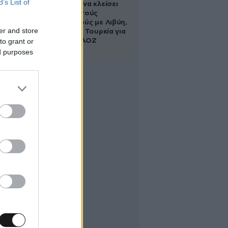
B’s List of
κυβέρνηση να κλείσει
τους ανοιχτούς
λογαριασμούς με Λιβύη,
er and store
Αλβανία και Τουρκία για
to grant or
τη χάραξη ΑΟΖ
ed purposes