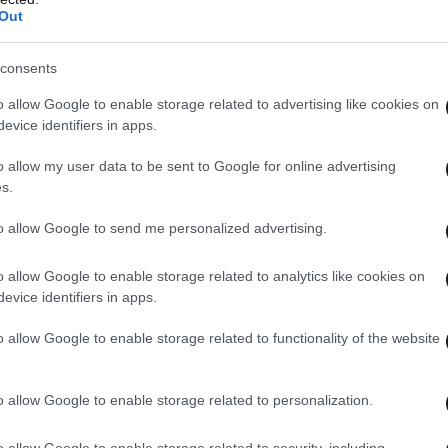
ρας της ραπ».
Out
α κωμικά άλμπουμ Dolemite στις αρχές της
consents
σοδα χρηματοδότησε την ταινία του 1975
o allow Google to enable storage related to advertising like cookies on
νίστησε ως μαστροπός και ήρωας γκέτο.
evice identifiers in apps.
o allow my user data to be sent to Google for online advertising
ι τις κινηματογραφικές του εμφανίσεις τα
s.
σε στο δράμα «Mr. Church» το 2016 και στην
to allow Google to send me personalized advertising.
Words».
o allow Google to enable storage related to analytics like cookies on
evice identifiers in apps.
o allow Google to enable storage related to functionality of the website
o allow Google to enable storage related to personalization.
o allow Google to enable storage related to security, including