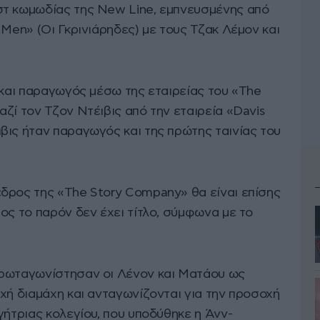
στ κωμωδίας της New Line, εμπνευσμένης από
 Men» (Οι Γκρινιάρηδες) με τους Τζακ Λέμον και
 και παραγωγός μέσω της εταιρείας του «The
ζί τον Τζον Ντέιβις από την εταιρεία «Davis
βις ήταν παραγωγός και της πρώτης ταινίας του
δρος της «The Story Company» θα είναι επίσης
ος το παρόν δεν έχει τίτλο, σύμφωνα με το
πρωταγωνίστησαν οι Λένον και Ματάου ως
χή διαμάχη και ανταγωνίζονται για την προσοχή
γήτριας κολεγίου, που υποδύθηκε η Άνν-