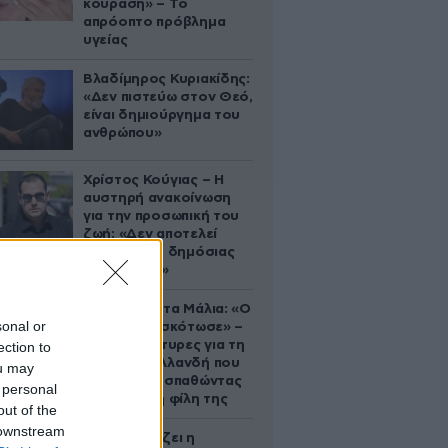
κούραση» – Το
απρόοπτο πρόβλημα
υγείας
Βλαδίμηρος Κυριακίδης:
«Δεν πιστεύω στον Θεό,
είναι δημιούργημα του
ανθρώπου»
Χρίστος Κούγιας – Η
αυστηρή ανακοίνωση
για την προσωπική του
ζωή: «Δεν αποτελεί
αντικείμενο δημόσιας
συζήτησης»
Τραγωδία στα Μάλια: «Ο
sonal or
πανικός τη σκότωσε» –
Τι λένε μάρτυρες για τη
ection to
42χρονη Ολλανδή που
ou may
πνίγηκε προσπαθώντας
 personal
να σώσει τη φίλη της
out of the
 downstream
Πώς σχεδιάζει η