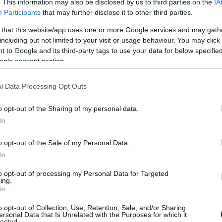
. This information may also be disclosed by us to third parties on the
IA
Participants
that may further disclose it to other third parties.
 that this website/app uses one or more Google services and may gath
including but not limited to your visit or usage behaviour. You may click 
 to Google and its third-party tags to use your data for below specifi
ogle consent section.
l Data Processing Opt Outs
o opt-out of the Sharing of my personal data.
In
ε ο Ντόναλντ Πέτρι και απέφερε στα ταμεία της
ο 1995 ακολούθησε το σίκουελ «Grumpier Old
o opt-out of the Sale of my Personal Data.
In
λάρια, όπως αναφέρει το Αθηναϊκό Πρακτορείο
to opt-out of processing my Personal Data for Targeted
ing.
In
ν ταινία «Dolemite Is My Name» με θέμα τη ζωή
o opt-out of Collection, Use, Retention, Sale, and/or Sharing
τραγουδιστή και κινηματογραφικού παραγωγού, ο
ersonal Data that Is Unrelated with the Purposes for which it
lected.