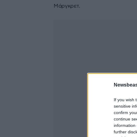
Μάργκρετ.
Newsbeast
If you wish 
sensitive in
confirm you
continue se
information 
further disc