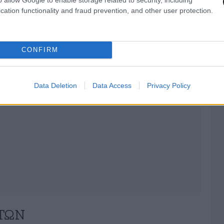
AST
στο
Google News
και μάθετε πρώτοι
cation functionality and fraud prevention, and other user protection.
λες τις ειδήσεις
CONFIRM
Data Deletion
Data Access
Privacy Policy
ΤΏΝ