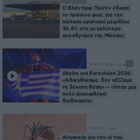
Ο Βλαντίμιρ Πούτιν έδωσε
το πράσινο φως για την
πώληση κρατικού μεριδίου
30,4% στο μεγαλύτερο
αεροδρόμιο της Μόσχας
1
LIFESTYLE
18 λ. πριν
Akylas για Eurovision 2026:
«Aδικηθήκαμε, δεν αξίζαμε
τη δέκατη θέση» – «Ήταν μια
πολύ ψυχοφθόρα
διαδικασία»
ΥΓΕΙΑ
21 λ. πριν
Ανησυχία για τον ιό του