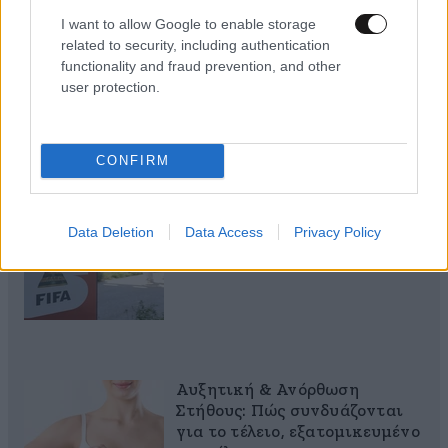
Πες μου πότε γεννήθηκες και
I want to allow Google to enable storage
θα σου πω ποιες εμπειρίες θα
related to security, including authentication
σου έκανα δώρο!
functionality and fraud prevention, and other
user protection.
CONFIRM
40 ημέρες, 33 δράσεις, 4.000+
συμμετοχές
Data Deletion
Data Access
Privacy Policy
Αυξητική & Ανόρθωση
Στήθους: Πώς συνδυάζονται
για το τέλειο, εξατομικευμένο