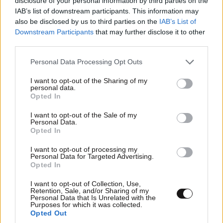
disclosure of your personal information by third parties on the
IAB’s list of downstream participants. This information may
also be disclosed by us to third parties on the
IAB’s List of
Downstream Participants
that may further disclose it to other
third parties.
ΕΛΛΑΔΑ
1 ω. πριν
Οι πρώτες δηλώσεις του οδηγού του φορτηγού
Please note that this website/app uses one or more Google
Personal Data Processing Opt Outs
για το θανατηφόρο τροχαίο στις Σέρρες: Το ΙΧ
services and may gather and store information including but
not limited to your visit or usage behaviour. You may click to
I want to opt-out of the Sharing of my
είχε χάσει τον έλεγχο, έφυγε στο αντίθετο
personal data.
grant or deny consent to Google and its third-party tags to
ρεύμα
Opted In
use your data for below specified purposes in below Google
consent section.
I want to opt-out of the Sale of my
Personal Data.
Opted In
I want to opt-out of processing my
Personal Data for Targeted Advertising.
Opted In
I want to opt-out of Collection, Use,
Retention, Sale, and/or Sharing of my
Personal Data that Is Unrelated with the
Purposes for which it was collected.
Opted Out