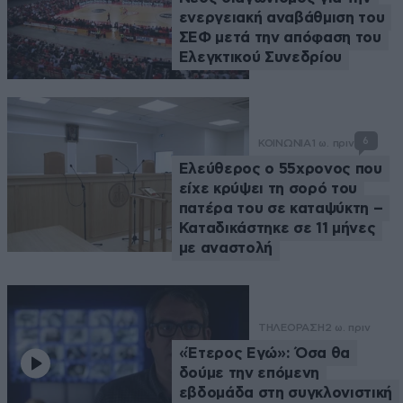
ενεργειακή αναβάθμιση του
ΣΕΦ μετά την απόφαση του
Ελεγκτικού Συνεδρίου
6
ΚΟΙΝΩΝΙΑ
1 ω. πριν
Ελεύθερος ο 55χρονος που
είχε κρύψει τη σορό του
πατέρα του σε καταψύκτη –
Καταδικάστηκε σε 11 μήνες
με αναστολή
ΤΗΛΕΟΡΑΣΗ
2 ω. πριν
«Έτερος Εγώ»: Όσα θα
δούμε την επόμενη
εβδομάδα στη συγκλονιστική