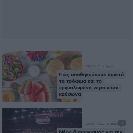
ON NET
1 ω. πριν
Πώς αποθηκεύουμε σωστά
τα τρόφιμα και το
εμφιαλωμένο νερό στον
καύσωνα
3
ΑΘΛΗΤΙΚΑ
1 ω. πριν
Νέος διαγωνισμός για την