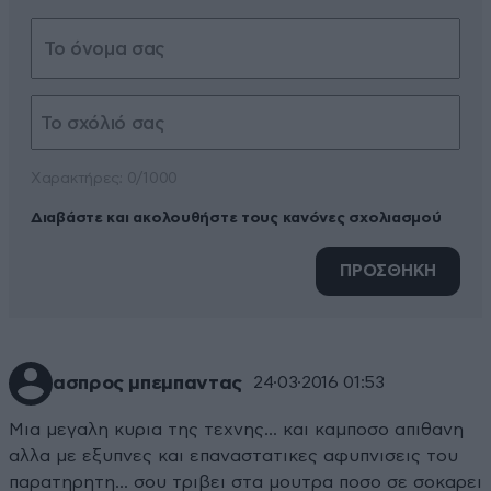
Xαρακτήρες: 0/1000
Διαβάστε και ακολουθήστε τους κανόνες σχολιασμού
ΠΡΟΣΘΗΚΗ
ασπρος μπεμπαντας
24·03·2016 01:53
Μια μεγαλη κυρια της τεχνης... και καμποσο απιθανη
αλλα με εξυπνες και επαναστατικες αφυπνισεις του
παρατηρητη... σου τριβει στα μουτρα ποσο σε σοκαρει