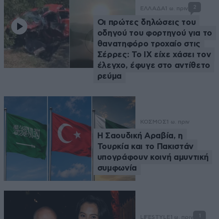
2
ΕΛΛΑΔΑ
1 ω. πριν
Οι πρώτες δηλώσεις του
οδηγού του φορτηγού για το
θανατηφόρο τροχαίο στις
Σέρρες: Το ΙΧ είχε χάσει τον
έλεγχο, έφυγε στο αντίθετο
ρεύμα
ΚΟΣΜΟΣ
1 ω. πριν
Η Σαουδική Αραβία, η
Τουρκία και το Πακιστάν
υπογράφουν κοινή αμυντική
συμφωνία
1
LIFESTYLE
1 ω. πριν