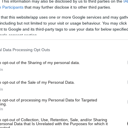
. This information may also be disclosed by us to third parties on the
IA
Participants
that may further disclose it to other third parties.
 that this website/app uses one or more Google services and may gath
including but not limited to your visit or usage behaviour. You may click 
 to Google and its third-party tags to use your data for below specifi
ogle consent section.
l Data Processing Opt Outs
o opt-out of the Sharing of my personal data.
ροτεραιότητα για ένα γεγονός που αναμένεται
In
ελίτ
. Οι ανησυχίες έχουν ενταθεί λόγω των
o opt-out of the Sale of my Personal Data.
ην εκστρατεία «Δεν υπάρχει χώρος για τον
In
λιμάκωσης μεταξύ
Ηνωμένων Πολιτειών και Ιράν
.
to opt-out of processing my Personal Data for Targeted
ing.
θεί μια ομάδα πρώην πεζοναυτών των ΗΠΑ για
In
ενώ ακούγεται πως η αρχική επιλογή της Scuola
o opt-out of Collection, Use, Retention, Sale, and/or Sharing
ersonal Data that Is Unrelated with the Purposes for which it
αντικατασταθεί από το
Arsenal
της Βενετίας
, ένα
lected.