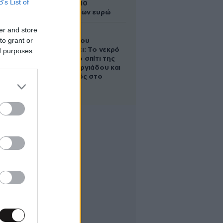
B’s List of
άλογο των 10
εκατομμυρίων ευρώ
er and store
Ο Στράτος
to grant or
Τζώρτζογλου
αποκαλύπτει: Το νεκρό
ed purposes
έμβρυο στο σπίτι της
Μαρίας Γεωργιάδου και
ο εγκλεισμός στο
ψυχιατρείο