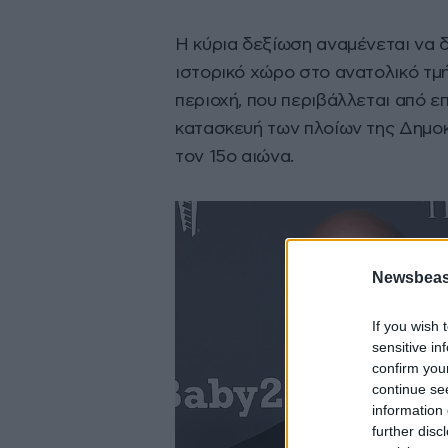
H κύρια δεξίωση αναμένεται να 
ιστορικό χώρο στο ανατολικό τμ
περιοχή, που περιβάλλεται από επ
κατασκευή των πλοίων της Δημοκ
τον 15ο αιώνα.
Newsbeast
If you wish 
sensitive in
confirm you
continue se
information 
further disc