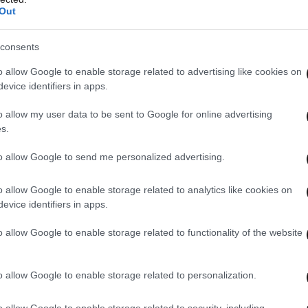
έρει ευκολότερο έλεγχο και μεγαλύτερη
Out
consents
δοθεί στη δημοσιότητα, οι φήμες κάνουν λόγο για
o allow Google to enable storage related to advertising like cookies on
evice identifiers in apps.
νήκουν στην παγκόσμια ελίτ. Ονόματα όπως η
ey
, ο
Bill
Gates
, η
Beyonc
é
με τον
Jay
-Z
, η
Katy
o allow my user data to be sent to Google for online advertising
eonardo
DiCaprio
, η
Eva
Longoria
και ο
Mick
s.
to allow Google to send me personalized advertising.
o allow Google to enable storage related to analytics like cookies on
evice identifiers in apps.
o allow Google to enable storage related to functionality of the website
o allow Google to enable storage related to personalization.
o allow Google to enable storage related to security, including