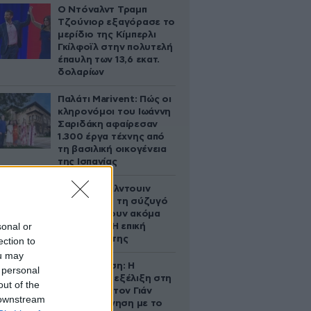
Ο Ντόναλντ Τραμπ
Τζούνιορ εξαγόρασε το
μερίδιο της Κίμπερλι
Γκίλφοϊλ στην πολυτελή
έπαυλη των 13,6 εκατ.
δολαρίων
Παλάτι Marivent: Πώς οι
κληρονόμοι του Ιωάννη
Σαριδάκη αφαίρεσαν
1.300 έργα τέχνης από
τη βασιλική οικογένεια
της Ισπανίας
Ο Άλεκ Μπάλντουιν
ζήτησε από τη σύζυγό
του να κάνουν ακόμα
sonal or
ένα παιδί – Η επική
αντίδρασή της
ection to
ou may
Αθηνά Ωνάση: Η
 personal
απρόσμενη εξέλιξη στη
out of the
διαμάχη με τον Γιάν
 downstream
Τοπς – Η κίνηση με το