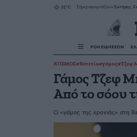
Σήμερα
γιορτάζουν:
ΡΟΗ ΕΙΔΗΣΕΩΝ
ΕΛ
ΚΟΣΜΟΣ
#Βενετία
#γάμος
#Τζεφ 
Γάμος Τζεφ Μπ
Από το σόου τ
Ο «γάμος της χρονιάς» στη Βε