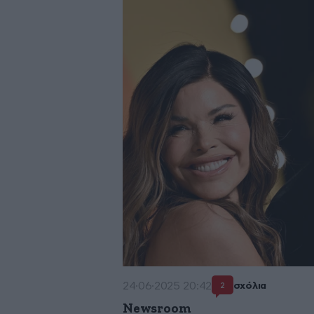
24·06·2025 20:42
σχόλια
2
Newsroom