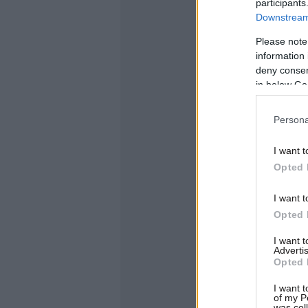
participants
Downstream 
Please note
information 
deny consent
in below Go
Persona
I want t
Opted 
I want t
Opted 
I want 
Advertis
Opted 
I want t
of my P
was col