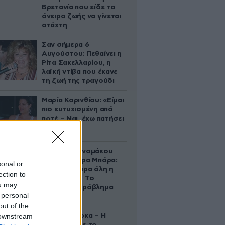
Βρετανία που είδε το
όνειρο ζωής να γίνεται
στάχτη
Σαν σήμερα 6
Αυγούστου: Πεθαίνει η
Ρίτα Σακελλαρίου, η
λαϊκή ντίβα που έκανε
τη ζωή της τραγούδι
Μαρία Κορινθίου: «Είμαι
πιο ευτυχισμένη από
ποτέ – Ναι, έχω πατήσει
φρένο»
Αθηνά Οικονομάκου
από τα Μπόρα Μπόρα:
sonal or
«Έσκασε τώρα όλη η
ection to
κούραση» – Το
ou may
απρόοπτο πρόβλημα
 personal
υγείας
out of the
 downstream
Δανάη Μπάρκα – Η