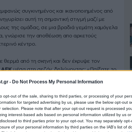
εμφανώς συγκινημένος και ικανοποιημένος από
νηγυρίσει αυτή τη σημαντική στιγμή μαζί με
ους της ομάδας, σε μια βραδιά γεμάτη χαμόγελα
α, γνώρισε την αποθέωση απο αρκετούς
τερινό κέντρο.
 θερμά από τη σκηνή και δεν έκρυψε τον
ς
ΑΕΚ
μέσα στη σεζόν, δηλώνοντας: «Παίξατε το
τσι πρέπει να γίνεται. Όποιος παίζει καλύτερα
.gr -
Do Not Process My Personal Information
α. Συγχαρητήρια στην ΑΕΚ. Και τώρα
Champions
ρετική πορεία. Και γιατί όχι, να το κατακτήσετε
to opt-out of the sale, sharing to third parties, or processing of your per
formation for targeted advertising by us, please use the below opt-out s
r selection. Please note that after your opt-out request is processed y
eing interest-based ads based on personal information utilized by us or
disclosed to third parties prior to your opt-out. You may separately opt-
losure of your personal information by third parties on the IAB’s list of