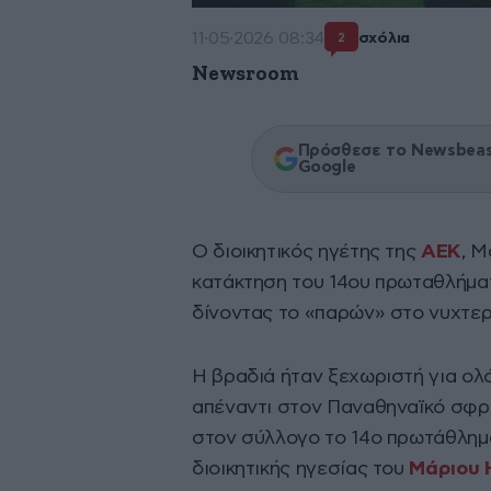
11·05·2026 08:34
σχόλια
2
Newsroom
Πρόσθεσε το Newsbeast
Google
Ο διοικητικός ηγέτης της
ΑΕΚ
, Μ
κατάκτηση του 14ου πρωταθλήματ
δίνοντας το «παρών» στο νυχτερ
Η βραδιά ήταν ξεχωριστή για ολό
απέναντι στον Παναθηναϊκό σφρά
στον σύλλογο το 14ο πρωτάθλημα 
διοικητικής ηγεσίας του
Μάριου 