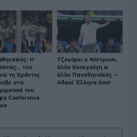
θηναϊκός: Η
Τζογάρει ο Νίστρουπ,
ίκτας… του
άλλο Κοπεγχάγη κι
νει τη Χράντες
άλλο Παναθηναϊκός –
λοβε στα
Αδικεί Έλληνα άσο!
ριματικά του
pa Conference
gue