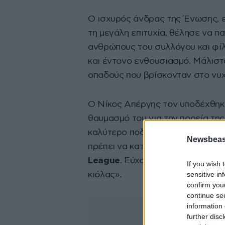
Ο ισχυρός άνδρας της Ένωσης, 
τη μεγάλη επιτυχία, θέλησε να πα
ανθρώπους του συλλόγου και φίλ
και έντονο ενθουσιασμό. Μάλιστ
οπαδούς που βρίσκονταν στο νυχ
Ο Νίκος Απέργης τον υποδέχθηκε
θαυμασμό του για την πορεία τη
καλύτερο ποδόσφαιρο φέτος και έ
Newsbeast
πρέπει να κατακτά το πρωτάθλημ
League
. Εύχομαι να έχει μια εξαι
If you wish 
sensitive in
κιόλας».
confirm you
continue se
information 
further disc