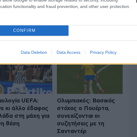
cation functionality and fraud prevention, and other user protection.
 ΤA ΑΘΛΗΤΙΚΑ
CONFIRM
ΟΛΑ ΤΑ ΑΡΘΡΑ
Data Deletion
Data Access
Privacy Policy
ολογία UEFA:
Ολυμπιακός: Βασικός
ε κι άλλο έδαφος
στόχος ο Πουέρτα,
λάδα στη μάχη για
συνεχίζονται οι
0η θέση
συζητήσεις με τη
Σανταντέρ