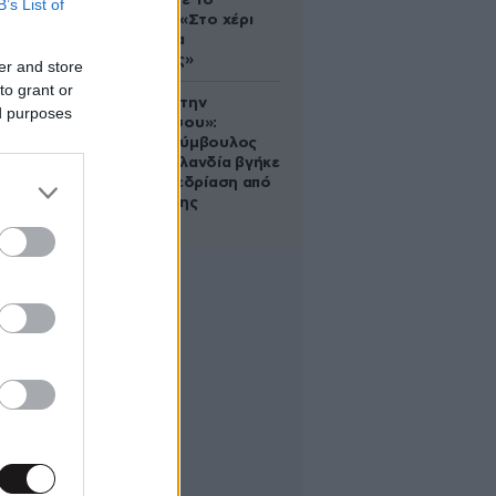
ανάρτηση με το
B’s List of
σάντουιτς: «Στο χέρι
σου είναι να
αδυνατίσεις»
er and store
to grant or
«Βλέπουμε την
ed purposes
μπουγάδα σου»:
Δημοτική σύμβουλος
στη Νέα Ζηλανδία βγήκε
live σε συνεδρίαση από
το μπάνιο της