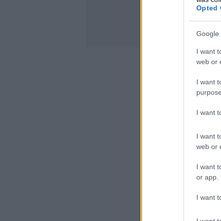
Opted 
Google 
I want t
web or d
I want t
purpose
I want 
I want t
web or d
I want t
or app.
I want t
I want t