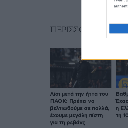
authenti
ΠΕΡΙΣΣΟΤΕΡΑ ΑΠΟ
Λίσι μετά την ήττα του
Βαθμ
ΠΑΟΚ: Πρέπει να
Έχασ
βελτιωθούμε σε πολλά,
η Ελ
έχουμε μεγάλη πίστη
τη 1
για τη ρεβάνς