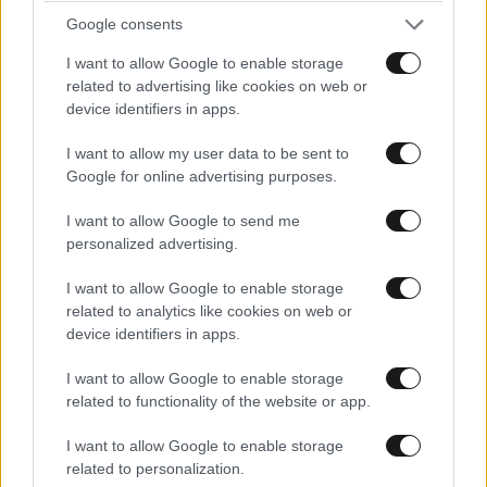
Google consents
Cristiano, Είσαι, Πρωτυπο, για τους Ανθρώπους!!!
I want to allow Google to enable storage
Εύχομαι να σε Έχει Καλά ο Θεός!!!
related to advertising like cookies on web or
device identifiers in apps.
Απαντήστε
0
0
I want to allow my user data to be sent to
Google for online advertising purposes.
Metal head
08·10·2025 20:19
I want to allow Google to send me
personalized advertising.
Δεν τον συμπαθώ αλλά παραδέχομαι ότι είναι σούπερ
I want to allow Google to enable storage
επαγγελματίας.
related to analytics like cookies on web or
device identifiers in apps.
Απαντήστε
0
0
I want to allow Google to enable storage
related to functionality of the website or app.
Αρχίδαμος ό Σπαρτιάτης
08·10·2025 15:21
I want to allow Google to enable storage
related to personalization.
Κριστιάνο Ρονάλντο μακράν ό μεγαλύτερος παίκτης