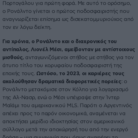
Πορτογάλου για πρώτη φορά. Με αυτό το ορόσημο,
ο Ρονάλντο γίνεται ο πρώτος ποδοσφαιριστής που
αναγνωρίζεται επίσημα ως δισεκατομμυριούχος από
τον εν λόγω δείκτη.
Για χρόνια, ο Ρονάλντο και ο διαχρονικός του
αντίπαλος, Λιονέλ Μέσι, αμείβονταν με αντίστοιχους
μισθούς,
ανταγωνιζόμενοι στήθος με στήθος για τον
άτυπο τίτλο του κορυφαίου ποδοσφαιριστή της
εποχής τους.
Ωστόσο, το 2023, οι καριέρες τους
ακολούθησαν δραματικά διαφορετικές πορείες
: ο
Ρονάλντο μετακόμισε στον Κόλπο για λογαριασμό
της Αλ-Νασρ, ενώ ο Μέσι υπέγραψε στην Ίντερ
Μαϊάμι του αμερικανικού MLS. Παρότι ο Αργεντινός
απέχει προς το παρόν οικονομικά, αναμένεται να
αποκτήσει μερίδιο ιδιοκτησίας στον αμερικανικό
σύλλογο μετά την αποχώρησή του από την ενεργό
δράση – μια συμφωνία που, όπως αναφέρει το