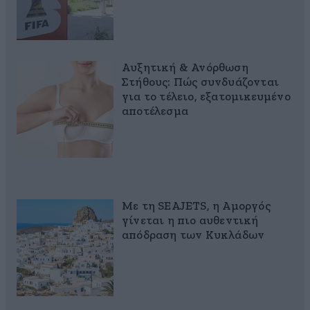
Αυξητική & Ανόρθωση
Στήθους: Πώς συνδυάζονται
για το τέλειο, εξατομικευμένο
αποτέλεσμα
Με τη SEAJETS, η Αμοργός
γίνεται η πιο αυθεντική
απόδραση των Κυκλάδων