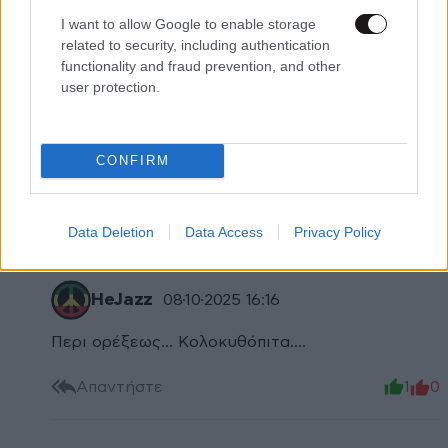
όλων των εποχών..
I want to allow Google to enable storage
related to security, including authentication
functionality and fraud prevention, and other
Απαντήστε
0
0
user protection.
Ο πιο πλούσιος και
08·10·2025 20:32
CONFIRM
Ο πιο αντιπαθείς σίγουρα 😉
Απαντήστε
0
0
Data Deletion
Data Access
Privacy Policy
HeJazz
08·10·2025 16:16
Περι ορέξεως... Κολοκυθόπιτα....
Απαντήστε
1
0