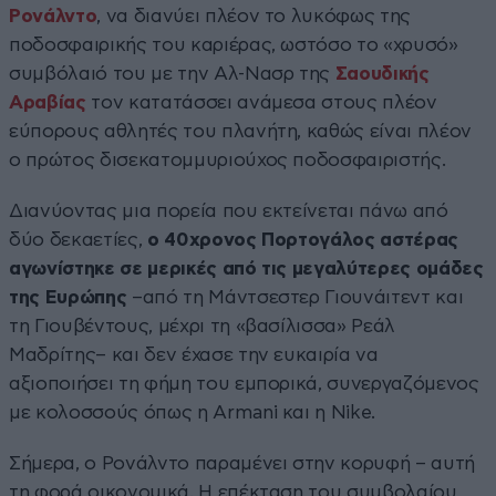
Ρονάλντο
, να διανύει πλέον το λυκόφως της
ποδοσφαιρικής του καριέρας, ωστόσο το «χρυσό»
συμβόλαιό του με την Αλ-Νασρ της
Σαουδικής
Αραβίας
τον κατατάσσει ανάμεσα στους πλέον
εύπορους αθλητές του πλανήτη, καθώς είναι πλέον
ο πρώτος δισεκατομμυριούχος ποδοσφαιριστής.
Διανύοντας μια πορεία που εκτείνεται πάνω από
δύο δεκαετίες,
ο 40χρονος Πορτογάλος αστέρας
αγωνίστηκε σε μερικές από τις μεγαλύτερες ομάδες
της Ευρώπης
–από τη Μάντσεστερ Γιουνάιτεντ και
τη Γιουβέντους, μέχρι τη «βασίλισσα» Ρεάλ
Μαδρίτης– και δεν έχασε την ευκαιρία να
αξιοποιήσει τη φήμη του εμπορικά, συνεργαζόμενος
με κολοσσούς όπως η Armani και η Nike.
Σήμερα, ο Ρονάλντο παραμένει στην κορυφή – αυτή
τη φορά οικονομικά. Η επέκταση του συμβολαίου