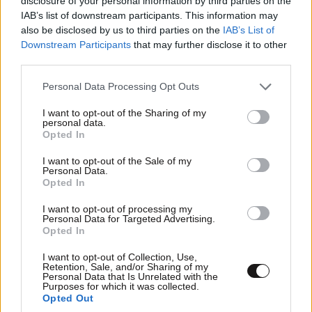
disclosure of your personal information by third parties on the
Παράδειγμα για τους Ανθρώπους!
IAB’s list of downstream participants. This information may
also be disclosed by us to third parties on the
IAB’s List of
Απαντήστε
0
0
Downstream Participants
that may further disclose it to other
third parties.
Please note that this website/app uses one or more Google
Personal Data Processing Opt Outs
services and may gather and store information including but
not limited to your visit or usage behaviour. You may click to
I want to opt-out of the Sharing of my
personal data.
grant or deny consent to Google and its third-party tags to
Opted In
use your data for below specified purposes in below Google
consent section.
I want to opt-out of the Sale of my
Personal Data.
Opted In
I want to opt-out of processing my
Personal Data for Targeted Advertising.
Opted In
I want to opt-out of Collection, Use,
Retention, Sale, and/or Sharing of my
Personal Data that Is Unrelated with the
Purposes for which it was collected.
Opted Out
Τριαντάφυλλος Παύλου!
09·10·2025 22:24