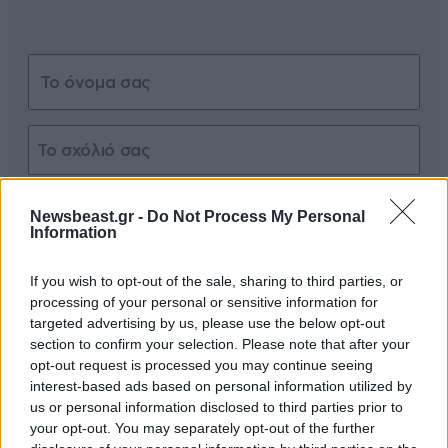
Xαρακτήρες: 0/1000
Newsbeast.gr -
Do Not Process My Personal
Information
Διαβάστε και ακολουθήστε τους κανόνες σχολιασμού
If you wish to opt-out of the sale, sharing to third parties, or
ΠΡΟΣΘΗΚΗ
processing of your personal or sensitive information for
targeted advertising by us, please use the below opt-out
section to confirm your selection. Please note that after your
opt-out request is processed you may continue seeing
interest-based ads based on personal information utilized by
Τριαντάφυλλος Παύλου!
09·10·2025 22:29
us or personal information disclosed to third parties prior to
your opt-out. You may separately opt-out of the further
Να σε Έχει Καλά, ο Θεός, Εύχομαι!!! Είσαι Καλό