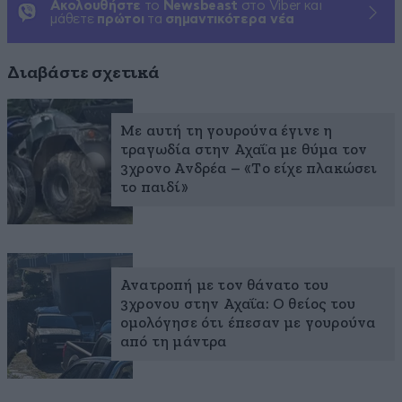
Ακολουθήστε
το
Newsbeast
στο Viber και
μάθετε
πρώτοι
τα
σημαντικότερα νέα
Διαβάστε σχετικά
Με αυτή τη γουρούνα έγινε η
τραγωδία στην Αχαΐα με θύμα τον
3χρονο Ανδρέα – «Το είχε πλακώσει
το παιδί»
Ανατροπή με τον θάνατο του
3χρονου στην Αχαΐα: Ο θείος του
ομολόγησε ότι έπεσαν με γουρούνα
από τη μάντρα