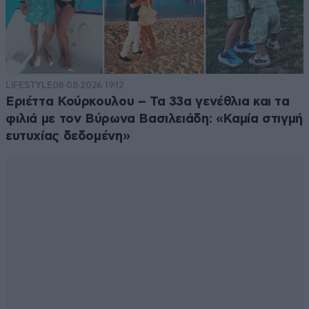
LIFESTYLE
08·08·2026 19:12
Εριέττα Κούρκουλου – Τα 33α γενέθλια και τα
φιλιά με τον Βύρωνα Βασιλειάδη: «Καμία στιγμή
ευτυχίας δεδομένη»