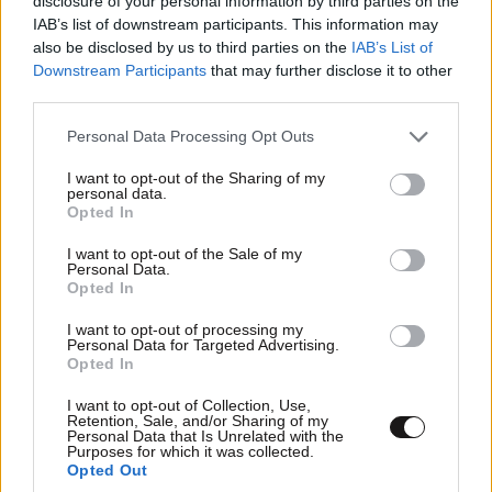
disclosure of your personal information by third parties on the
IAB’s list of downstream participants. This information may
also be disclosed by us to third parties on the
IAB’s List of
Downstream Participants
that may further disclose it to other
third parties.
ΠΡΟΣΘΕΣΤΕ ΤΟ ΣΧΟΛΙΟ ΣΑΣ
Please note that this website/app uses one or more Google
Personal Data Processing Opt Outs
services and may gather and store information including but
not limited to your visit or usage behaviour. You may click to
I want to opt-out of the Sharing of my
personal data.
grant or deny consent to Google and its third-party tags to
Opted In
use your data for below specified purposes in below Google
consent section.
I want to opt-out of the Sale of my
Personal Data.
Opted In
I want to opt-out of processing my
Personal Data for Targeted Advertising.
Opted In
Xαρακτήρες: 0/1000
I want to opt-out of Collection, Use,
Retention, Sale, and/or Sharing of my
Διαβάστε και ακολουθήστε τους κανόνες σχολιασμού
Personal Data that Is Unrelated with the
Purposes for which it was collected.
Opted Out
ΠΡΟΣΘΗΚΗ