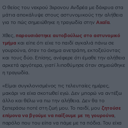
Ο θείος του νεκρού 3χρονου Ανδρέα με δάκρυα στα
μάτια αποκάλυψε στους αστυνομικούς την αλήθεια
για το πώς σημειώθηκε η τραγωδία στην
Αχαΐα
.
Χθες,
παρουσιάστηκε αυτοβούλως στο αστυνομικό
τμήμα
και είπε ότι είχε το παιδί αγκαλιά πάνω σε
γουρούνα, όταν το όχημα ανετράπη, εκτοξεύοντας
και τους δύο. Επίσης, ανέφερε ότι έμαθε την αλήθεια
αρκετά αργότερα, γιατί λιποθύμησε όταν σημειώθηκε
η τραγωδία.
«Είμαι συγκλονισμένος τις τελευταίες ημέρες,
μακάρι να είχα σκοτωθεί εγώ. Δεν μπορώ να αντέξω
άλλο και θέλω να πω την αλήθεια. Δεν θα το
ξεπεράσω ποτέ στη ζωή μου. Το παιδί, μου
ζητούσε
επίμονα να βγούμε να παίξουμε με τη γουρούνα
,
παρόλο που του είπα να πάμε με τα πόδια. Του είχα