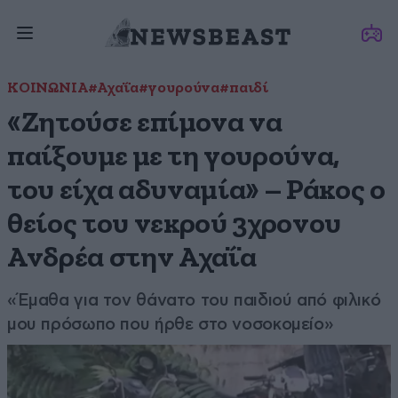
ΚΟΙΝΩΝΙΑ
#Αχαΐα
#γουρούνα
#παιδί
«Ζητούσε επίμονα να
παίξουμε με τη γουρούνα,
του είχα αδυναμία» – Ράκος ο
θείος του νεκρού 3χρονου
Ανδρέα στην Αχαΐα
«Έμαθα για τον θάνατο του παιδιού από φιλικό
μου πρόσωπο που ήρθε στο νοσοκομείο»