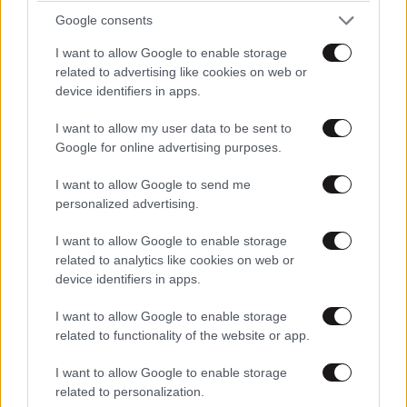
Google consents
I want to allow Google to enable storage
related to advertising like cookies on web or
Πάντα φταίει ο άλλος
20·11·2025 00:20
device identifiers in apps.
Τι λες βρε στόκε ? Ούτε καν κράνος δε του έβαλες,
I want to allow my user data to be sent to
άσε που ήταν ανεπίτρεπτο έστω και απλά να ανέβει....
Google for online advertising purposes.
Εσύ ήσουν ικανος, αν επέμενε να του την έδινες να
οδηγήσει κιόλας.... Κρίμα το παιδάκι. Χάθηκε από
I want to allow Google to send me
personalized advertising.
αποφάσεις ανεγκεφαλων δήθεν ενηλίκων.....
I want to allow Google to enable storage
Απαντήστε
1
0
related to analytics like cookies on web or
device identifiers in apps.
I want to allow Google to enable storage
related to functionality of the website or app.
I want to allow Google to enable storage
related to personalization.