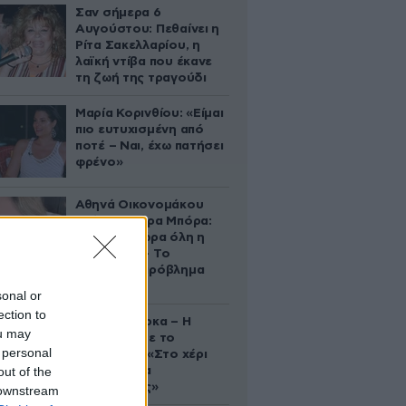
Σαν σήμερα 6
Αυγούστου: Πεθαίνει η
Ρίτα Σακελλαρίου, η
λαϊκή ντίβα που έκανε
τη ζωή της τραγούδι
Μαρία Κορινθίου: «Είμαι
πιο ευτυχισμένη από
ποτέ – Ναι, έχω πατήσει
φρένο»
Αθηνά Οικονομάκου
από τα Μπόρα Μπόρα:
«Έσκασε τώρα όλη η
κούραση» – Το
απρόοπτο πρόβλημα
υγείας
sonal or
ection to
Δανάη Μπάρκα – Η
ou may
ανάρτηση με το
 personal
σάντουιτς: «Στο χέρι
out of the
σου είναι να
αδυνατίσεις»
 downstream