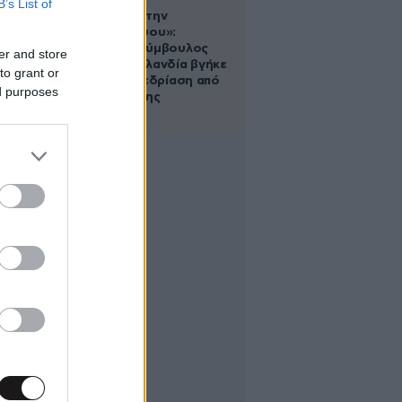
B’s List of
«Βλέπουμε την
μπουγάδα σου»:
Δημοτική σύμβουλος
er and store
στη Νέα Ζηλανδία βγήκε
to grant or
live σε συνεδρίαση από
ed purposes
το μπάνιο της