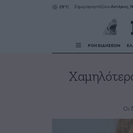
Αστέριος, Ν
Σήμερα
γιορτάζουν:
ΡΟΗ ΕΙΔΗΣΕΩΝ
ΕΛ
Χαμηλότερο
Οι 