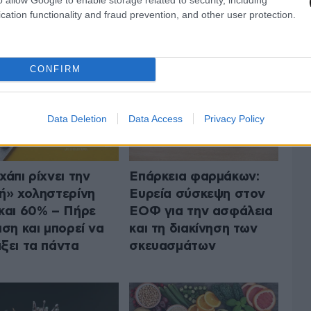
cation functionality and fraud prevention, and other user protection.
ΤΗΝ ΥΓΕΙΑ
ΟΛΑ ΤΑ ΑΡΘΡΑ
CONFIRM
Data Deletion
Data Access
Privacy Policy
χάπι ρίχνει την
Επάρκεια φαρμάκων:
ή» χοληστερίνη
Ευρεία σύσκεψη στον
και 60% – Πήρε
ΕΟΦ για την ασφάλεια
ιση και μπορεί να
και τη διακίνηση των
ξει τα πάντα
σκευασμάτων