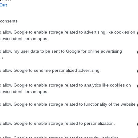
ας.
Out
ητικές συνέπειες της κατανάλωσης πρόχειρων
consents
α δεν μπορούν να διορθωθούν αργότερα στη ζωή,
o allow Google to enable storage related to advertising like cookies on
 διατροφής, διότι η ανάπτυξη του εγκεφάλου
evice identifiers in apps.
με.
o allow my user data to be sent to Google for online advertising
s.
to allow Google to send me personalized advertising.
o allow Google to enable storage related to analytics like cookies on
evice identifiers in apps.
o allow Google to enable storage related to functionality of the website
o allow Google to enable storage related to personalization.
o allow Google to enable storage related to security, including