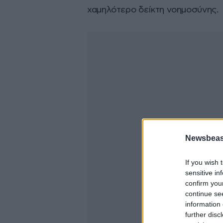
χαμηλότερο δείκτη νοημοσύνης.
Newsbeast
If you wish 
sensitive in
confirm you
continue se
information 
further disc