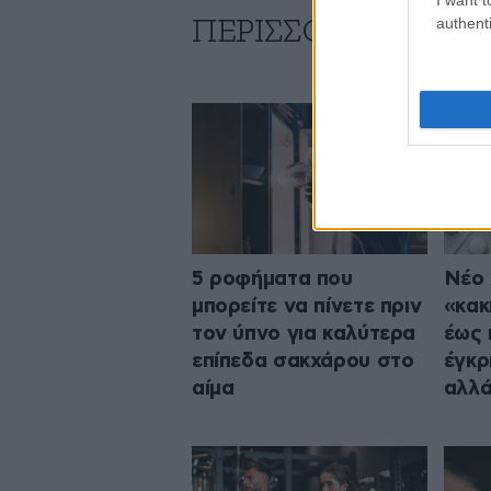
authenti
ΠΕΡΙΣΣΟΤΕΡΑ ΑΠΟ 
5 ροφήματα που
Νέο 
μπορείτε να πίνετε πριν
«κακ
τον ύπνο για καλύτερα
έως 
επίπεδα σακχάρου στο
έγκρ
αίμα
αλλά