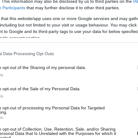
. This information may also be disclosed by us to third parties on the
IA
Participants
that may further disclose it to other third parties.
 that this website/app uses one or more Google services and may gath
including but not limited to your visit or usage behaviour. You may click 
 to Google and its third-party tags to use your data for below specifi
ogle consent section.
l Data Processing Opt Outs
o opt-out of the Sharing of my personal data.
In
ασμένο μήνα και μελέτη που διεξήχθη στην
νή διατροφή κατά την νηπιακή ηλικία αυξάνει τον
o opt-out of the Sale of my Personal Data.
In
άλωση πολλών αναψυκτικών με ζάχαρη και
to opt-out of processing my Personal Data for Targeted
ing.
In
ης νοημοσύνης των παιδιών ήταν κατά 2 βαθμούς
o opt-out of Collection, Use, Retention, Sale, and/or Sharing
ά πρόχειρα φαγητά, είχαν αναφέρει ερευνητές
ersonal Data that Is Unrelated with the Purposes for which it
lected.