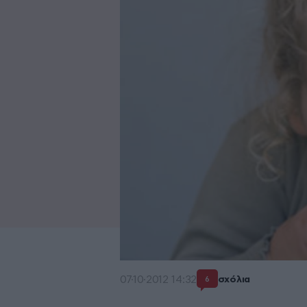
07·10·2012 14:32
σχόλια
6