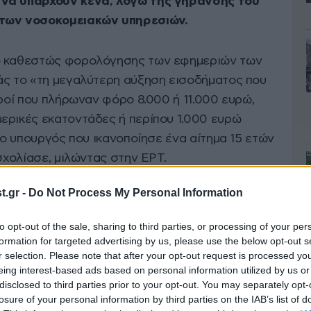
να υπάρχουν κενά, λόγω της γήρανσης του
 των νοσοκομειακών υπηρεσιών.
έο καθεστώς φορολόγησης των εφημεριών των
άς το «τη μεγαλύτερη αύξηση εισοδήματος που
τροί που πλήρωναν φόρο 8.000 ή 11.000 ευρώ,
ερικές εκατοντάδες ή περίπου 1.000 ευρώ
ι ο υπουργός που ικανοποίησε ένα αίτημα 15 ετών
 σχολίασε, μιλώντας στην ΕΡΤ.
.gr -
Do Not Process My Personal Information
πίσης, νέες
κυβερνητικές παρεμβάσεις για
 ανακοινωθούν μετά από διυπουργική σύσκεψη
to opt-out of the sale, sharing to third parties, or processing of your per
formation for targeted advertising by us, please use the below opt-out s
r selection. Please note that after your opt-out request is processed y
eing interest-based ads based on personal information utilized by us or
disclosed to third parties prior to your opt-out. You may separately opt-
losure of your personal information by third parties on the IAB’s list of