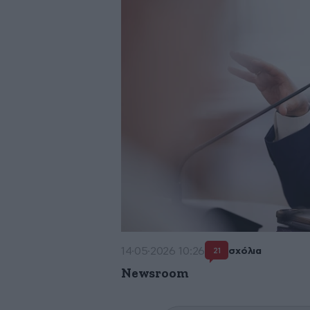
14·05·2026 10:26
σχόλια
21
Newsroom