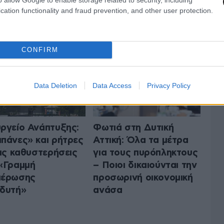
cation functionality and fraud prevention, and other user protection.
 ΤΗΝ ΠΟΛΙΤΙΚΗ
ΟΛΑ ΤΑ ΑΡΘΡΑ
CONFIRM
Data Deletion
Data Access
Privacy Policy
ργείο Ανάπτυξης:
Φωτιά στη Δυτική
πάνες» και ρήτρες
Αττική: Όλα τα μέτρα
τις καθυστερήσεις
για τους πυρόπληκτους
«Γραμμή
– Ποιοι δικαιούνται την
μέρωσης
προσωρινή οικονομική
δυτή»
ανάσα