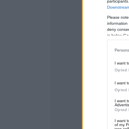
participants
Downstream 
Please note
information 
deny consent
in below Go
Persona
I want t
Opted 
I want t
Opted 
I want 
Advertis
Opted 
I want t
of my P
was col