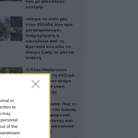
που με αποκαλούν
χοντρή»
«Κάηκε το σπίτι μας
στην Ελλάδα λίγο πριν
μετακομίσουμε»:
Απαρηγόρητη η
οικογένεια από τη
Βρετανία που είδε το
όνειρο ζωής να γίνεται
στάχτη
Ο Άλεκ Μπάλντουιν
ζήτησε από τη σύζυγό
του να κάνουν ακόμα
ένα παιδί – Η επική
αντίδρασή της
sonal or
Παλάτι Marivent: Πώς οι
ection to
κληρονόμοι του Ιωάννη
ou may
Σαριδάκη αφαίρεσαν
 personal
1.300 έργα τέχνης από
out of the
τη βασιλική οικογένεια
της Ισπανίας
 downstream