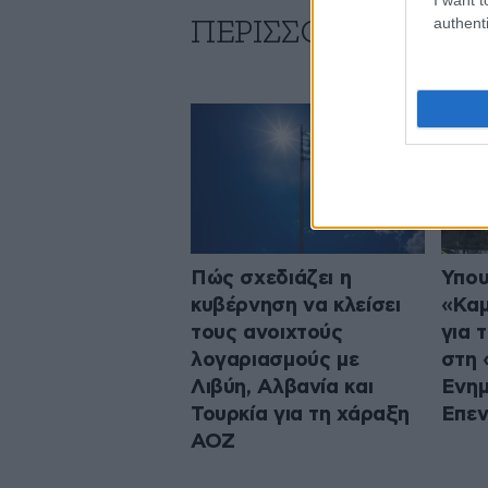
authenti
ΠΕΡΙΣΣΟΤΕΡΑ ΑΠΟ
Πώς σχεδιάζει η
Υπου
κυβέρνηση να κλείσει
«Καμ
τους ανοιχτούς
για 
λογαριασμούς με
στη 
Λιβύη, Αλβανία και
Ενη
Τουρκία για τη χάραξη
Επεν
ΑΟΖ