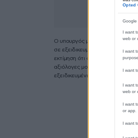
Opted 
Google 
I want t
web or d
Ο υπουργός μίλησε για τον Γιώργ
σε εξειδικευμένο κέντρο αποκατ
I want t
purpose
εκτίμηση ότι «θα επιστρέψει γε
αξιόλογες μονάδες αποκατάσταση
I want 
εξειδικευμένες για τόσο βαριά π
I want t
web or d
I want t
or app.
I want t
I want t