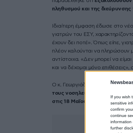
παραδέχθηκε ότι
εξακολουθούν 
πληθυσμού και της διεύρυνσης
Ιδιαίτερη έμφαση έδωσε στο ν
γιατρών του ΕΣΥ, χαρακτηρίζοντ
έχουν δει ποτέ». Όπως είπε, για
πλέον καλούνται να πληρώσουν μ
αντίστοιχα. «Δεν μπορεί να είμα
και να δέχομαι μόνο επιθέσεις»,
Newsbeast
Ο κ. Γεωργιάδης προανήγγειλε, ε
τους νοσηλευτές, οι οποίες θα
If you wish 
στις 18 Μαΐου.
sensitive in
confirm you
continue se
information 
further disc