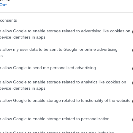
Out
consents
o allow Google to enable storage related to advertising like cookies on
evice identifiers in apps.
ο Μυλωνάκη, ο οποίος, όπως είπε, νοσηλεύεται
άστασης στη Γερμανία και εξέφρασε την
o allow my user data to be sent to Google for online advertising
s.
ρός», σημειώνοντας ότι στην Ελλάδα υπάρχουν
ς, κυρίως ιδιωτικές, αλλά όχι πάντα επαρκώς
to allow Google to send me personalized advertising.
εριστατικά.
o allow Google to enable storage related to analytics like cookies on
evice identifiers in apps.
o allow Google to enable storage related to functionality of the website
o allow Google to enable storage related to personalization.
o allow Google to enable storage related to security, including