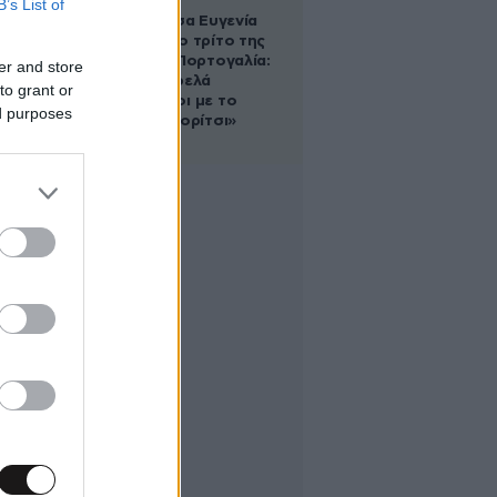
B’s List of
Η πριγκίπισσα Ευγενία
απέκτησε το τρίτο της
παιδί στην Πορτογαλία:
er and store
«Είμαστε τρελά
to grant or
ερωτευμένοι με το
ed purposes
μικρό μας κορίτσι»