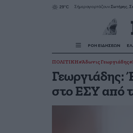
Σήμερα
γιορτάζουν:
ΡΟΗ ΕΙΔΗΣΕΩΝ
ΕΛ
ΠΟΛΙΤΙΚΗ
#Άδωνις Γεωργιάδης
#
Γεωργιάδης: 
στο ΕΣΥ από τ