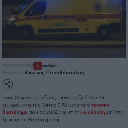
01·08·2023 08:53
σχόλια
6
Κείμενο:
Κώστας Παπαδόπουλος
Ένας 30χρονος άνδρας έχασε τη ζωή του τα
ξημερώματα της Τρίτης (1/8) μετά από
τροχαίο
δυστύχημα
που σημειώθηκε στην
Ηλιούπολη
, επί της
λεωφόρου Βουλιαγμένης.