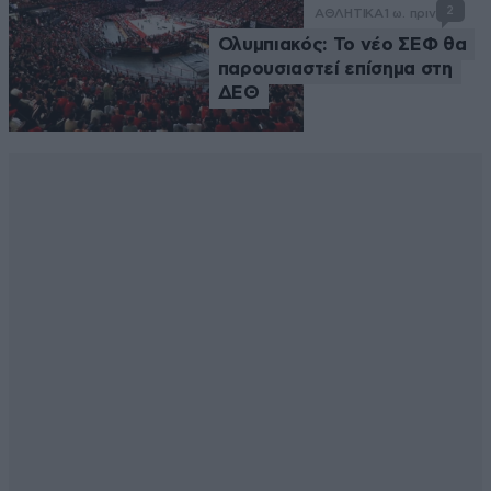
2
ΑΘΛΗΤΙΚΑ
1 ω. πριν
Ολυμπιακός: Το νέο ΣΕΦ θα
παρουσιαστεί επίσημα στη
ΔΕΘ