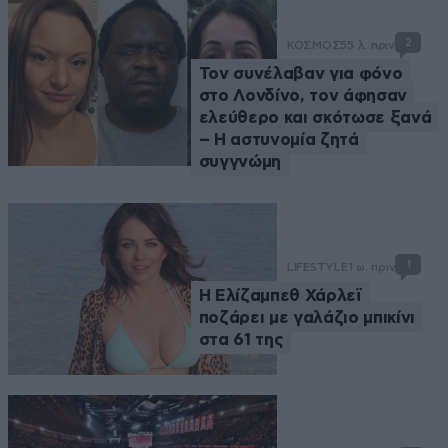
2
ΚΟΣΜΟΣ
55 λ. πριν
Τον συνέλαβαν για φόνο
στο Λονδίνο, τον άφησαν
ελεύθερο και σκότωσε ξανά
– Η αστυνομία ζητά
συγγνώμη
1
LIFESTYLE
1 ω. πριν
Η Ελίζαμπεθ Χάρλεϊ
ποζάρει με γαλάζιο μπικίνι
στα 61 της