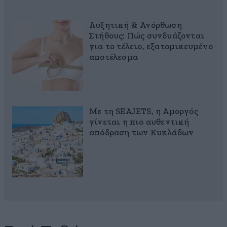
Αυξητική & Ανόρθωση
Στήθους: Πώς συνδυάζονται
για το τέλειο, εξατομικευμένο
αποτέλεσμα
Με τη SEAJETS, η Αμοργός
γίνεται η πιο αυθεντική
απόδραση των Κυκλάδων