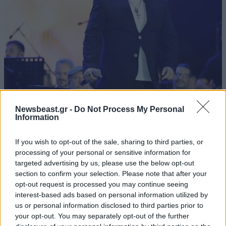
ΠΡΟΣΚΡΟΥΣΕΙΣ ΜΗΔΕΝ,) ΠΩΣ ΕΠΙΤΡΕΠΕΤΑΙ ΝΑ
ΚΥΚΛΟΦΟΡΟΥΝ ???
Απαντήστε
0
0
Ενας λιγοτερος
01·08·2023 09:10
LIFESTYLE
07·08·2026 18:48
Newsbeast.gr -
Do Not Process My Personal
Ξεσπά ο Χρήστος Δάντης: «Δεν περίμενα την
παμε παρακατω...
Information
αχαριστία των ανθρώπων του χώρου»
Απαντήστε
0
0
If you wish to opt-out of the sale, sharing to third parties, or
processing of your personal or sensitive information for
targeted advertising by us, please use the below opt-out
section to confirm your selection. Please note that after your
ΔΙΟΓΕΝΗΣ Λυτταιος 2
01·08·2023 09:06
opt-out request is processed you may continue seeing
interest-based ads based on personal information utilized by
ΠΩΣ δινουν αδειαν κυκλοφοριας τα - σε αλλες
us or personal information disclosed to third parties prior to
περιπτωσεις ''μη μου αγγιχτα'' ΚΤΕΟ - σε αυτα τα
your opt-out. You may separately opt-out of the further
ΑΠΟΛΥΤΩΣ ΕΠΙΚΙΝΔΥΝΑ ΜΗΧΑΝΗΜΑΤΑ ?!