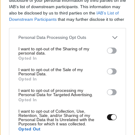
disclosure of your personal information by third parties on the
IAB’s list of downstream participants. This information may
also be disclosed by us to third parties on the
IAB’s List of
Απαντήστε
0
0
Downstream Participants
that may further disclose it to other
third parties.
Please note that this website/app uses one or more Google
Personal Data Processing Opt Outs
services and may gather and store information including but
not limited to your visit or usage behaviour. You may click to
I want to opt-out of the Sharing of my
personal data.
grant or deny consent to Google and its third-party tags to
Opted In
use your data for below specified purposes in below Google
consent section.
I want to opt-out of the Sale of my
Personal Data.
Opted In
I want to opt-out of processing my
Personal Data for Targeted Advertising.
Opted In
I want to opt-out of Collection, Use,
Retention, Sale, and/or Sharing of my
Personal Data that Is Unrelated with the
Purposes for which it was collected.
Opted Out