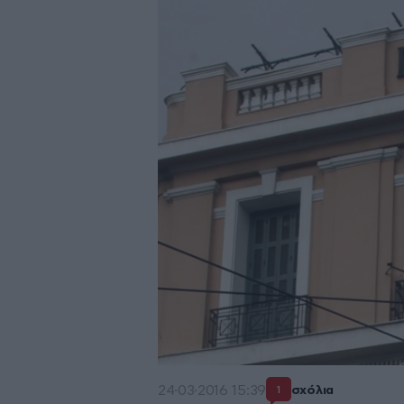
24·03·2016 15:39
σχόλια
1