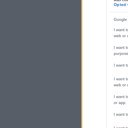
Opted 
Google 
I want t
web or d
I want t
purpose
I want 
I want t
web or d
I want t
or app.
I want t
I want t