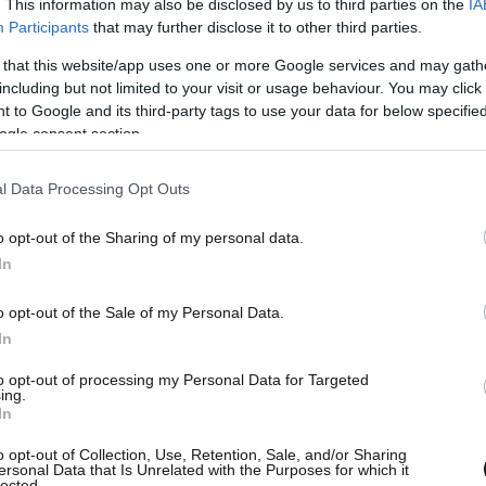
. This information may also be disclosed by us to third parties on the
IA
Participants
that may further disclose it to other third parties.
 that this website/app uses one or more Google services and may gath
including but not limited to your visit or usage behaviour. You may click 
 to Google and its third-party tags to use your data for below specifi
μιλία του προέδρου της ΓΣΕΕ Γιάννη
ogle consent section.
ικά η παράταση της Συλλογικής Σύμβασης και εν
 ώστε να επανέλθει το πλαίσιο των Συλλογικών
l Data Processing Opt Outs
γεια, η καθολικότητα και η υποχρεωτικότητα των
o opt-out of the Sharing of my personal data.
In
o opt-out of the Sale of my Personal Data.
In
to opt-out of processing my Personal Data for Targeted
ing.
In
o opt-out of Collection, Use, Retention, Sale, and/or Sharing
ersonal Data that Is Unrelated with the Purposes for which it
lected.