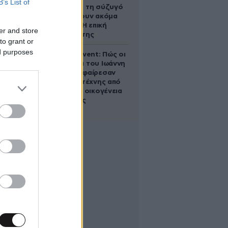
B’s List of
ζήτησε από τη σύζυγό
του να κάνουν ακόμα
ένα παιδί – Η επική
er and store
αντίδρασή της
to grant or
ed purposes
Παλάτι Marivent: Πώς οι
κληρονόμοι του Ιωάννη
Σαριδάκη αφαίρεσαν
1.300 έργα τέχνης από
τη βασιλική οικογένεια
της Ισπανίας