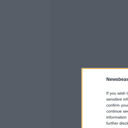
Newsbeast
If you wish 
sensitive in
confirm you
continue se
information 
further disc