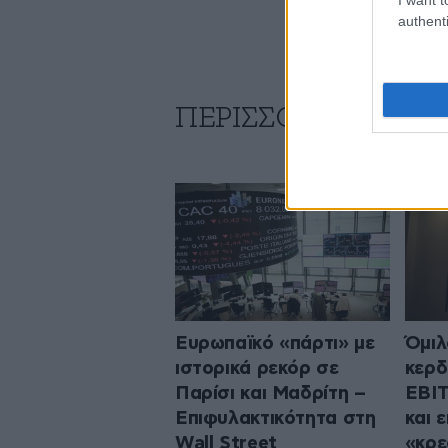
authenti
ΠΕΡΙΣΣΟΤΕΡΑ ΑΠΟ
Ευρωπαϊκό «πάρτι» με
Όμιλ
ιστορικά ρεκόρ σε
κερδ
Παρίσι και Μαδρίτη –
EBIT
Επιφυλακτικότητα στη
και 
Wall Street
«κρε