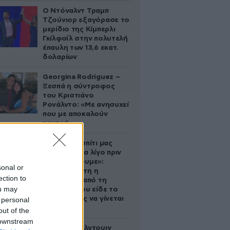
Ο Ντόναλντ Τραμπ
Τζούνιορ εξαγόρασε το
μερίδιο της Κίμπερλι
Γκίλφοϊλ στην πολυτελή
έπαυλη των 13,6 εκατ.
δολαρίων
Georgina Rodriguez –
Ξεσπά η σύντροφος
του Κριστιάνο
Ρονάλντο: «Με ανησυχεί
που με αποκαλούν
χοντρή»
«Κάηκε το σπίτι μας
στην Ελλάδα λίγο πριν
μετακομίσουμε»:
sonal or
Απαρηγόρητη η
ection to
οικογένεια από τη
ou may
Βρετανία που είδε το
όνειρο ζωής να γίνεται
 personal
στάχτη
out of the
 downstream
Ο Άλεκ Μπάλντουιν