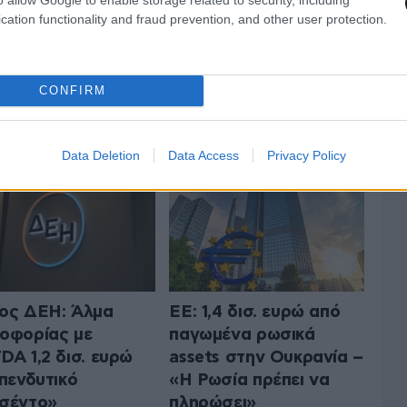
cation functionality and fraud prevention, and other user protection.
CONFIRM
 ΤΗΝ ΟΙΚΟΝΟΜΙΑ
ΟΛΑ ΤΑ ΑΡΘΡΑ
Data Deletion
Data Access
Privacy Policy
ος ΔΕΗ: Άλμα
ΕΕ: 1,4 δισ. ευρώ από
οφορίας με
παγωμένα ρωσικά
DA 1,2 δισ. ευρώ
assets στην Ουκρανία –
επενδυτικό
«Η Ρωσία πρέπει να
σέντο»
πληρώσει»