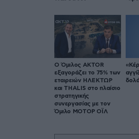
Ο Όμιλος AKTOR
«Κέρ
εξαγοράζει το 75% των
αγγίζ
εταιρειών ΗΛΕΚΤΩΡ
δολά
και THALIS στο πλαίσιο
στρατηγικής
συνεργασίας με τον
Όμιλο ΜΟΤΟΡ ΟΪΛ