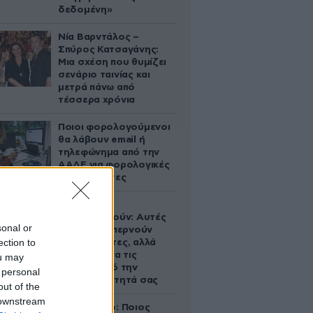
δεδομένη»
Νία Βαρντάλος –
Σπύρος Κατσαγάνης:
Μια σχέση που θυμίζει
σενάριο ταινίας και
μετρά πάνω από
τέσσερα χρόνια
Ποιοι φορολογούμενοι
θα λάβουν email ή
τηλεφώνημα από την
ΑΑΔΕ για φορολογικές
εκκρεμότητες
Ογκολόγοι
προειδοποιούν: Αυτές
sonal or
οι τροφές, περνούν
ection to
απαρατήρητες, αλλά
καλό είναι να τις
ou may
βγάλετε από την
 personal
καθημερινότητά σας
out of the
 downstream
Εορτολόγιο: Ποιος