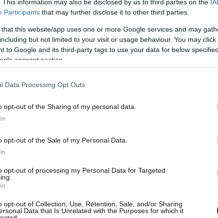
. This information may also be disclosed by us to third parties on the
IA
Participants
that may further disclose it to other third parties.
 that this website/app uses one or more Google services and may gath
including but not limited to your visit or usage behaviour. You may click 
 to Google and its third-party tags to use your data for below specifi
ogle consent section.
ρα, πραγματοποιήθηκε στις 26 Ιουνίου 1925, στο
l Data Processing Opt Outs
λο το Χόλιγουντ να δίνει το παρόν. Το θεαματικό
ν Εσκιμώες χορεύτριες, φώκιες ισορροπώντας
o opt-out of the Sharing of my personal data.
In
ζε αρκτικό παγόβουνο, καθώς και «εντυπωσιακά
τικά όμορφες νέες γυναίκες, ντυμένες με
o opt-out of the Sale of my Personal Data.
οχες τουαλέτες, όλες εναρμονισμένες με την
In
νους της άγριας λευκής χώρας» σύμφωνα με
to opt-out of processing my Personal Data for Targeted
ing.
In
o opt-out of Collection, Use, Retention, Sale, and/or Sharing
ersonal Data that Is Unrelated with the Purposes for which it
lected.