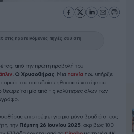
 στις προτεινόμενες πηγές σου στη
έτος, από την πρώτη προβολή του
άπλιν
,
O Χρυσοθήρας
. Μια
ταινία
που υπήρξε
ή πορεία του σπουδαίου ηθοποιού και άφησε
ώ θεωρείται μία από τις καλύτερες όλων των
ογράφο.
υσοθήρας επιστρέφει για μια μόνο βραδιά στους
ήτη, την
Πέμπτη 26 Ιουνίου 2025
, ακριβώς 100
την Ελλάδα έρχεται από το
Cinobo
με τη νέα 4K