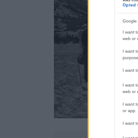
Opted 
Google 
I want t
web or d
I want t
purpose
I want 
I want t
web or d
I want t
or app.
I want t
I want t