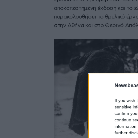
αποκατεστημένη έκδοση και το ελ
παρακολουθήσει το θρυλικό έργο 
στην Αθήνα και στο Θερινό Από
Newsbeast
If you wish 
sensitive in
confirm you
continue se
information 
further disc