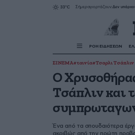
Δεν υπάρχο
Σήμερα
γιορτάζουν:
ΡΟΗ ΕΙΔΗΣΕΩΝ
ΕΛ
ΣΙΝΕΜΑ
#ταινία
#Τσαρλι Τσάπλιν
O Χρυσοθήρας
Τσάπλιν και τ
συμπρωταγων
Ένα από τα σπουδαιότερα έργα
ακριβώς από την πρώτη προβ