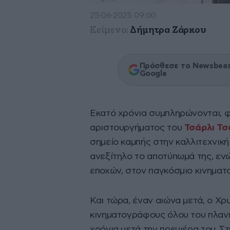
25·06·2025 09:00
Κείμενο:
Δήμητρα Ζάρκου
Πρόσθεσε το Newsbeast
Google
Εκατό χρόνια συμπληρώνονται, φ
αριστουργήματος του
Τσάρλι Τσ
σημείο καμπής στην καλλιτεχνικ
ανεξίτηλο το αποτύπωμά της, εν
εποχών, στον παγκόσμιο κινηματ
Και τώρα, έναν αιώνα μετά, ο Χρ
κινηματογράφους όλου του πλαν
χρόνια μετά την πρεμιέρα του. Σ