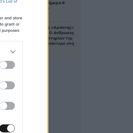
B’s List of
γιορτάζει σήμερα 8
Αυγούστου
er and store
to grant or
Στα ίχνη της «Αράχνης»
ed purposes
του Άσαντ: Ο άνθρωπος
των βασανιστηρίων της
Συρίας εντοπίστηκε στη
Ρωσία