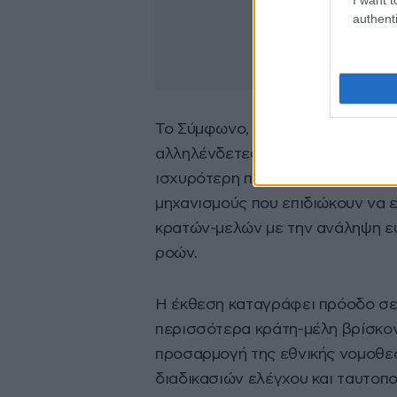
authenti
Το Σύμφωνο, το οποίο υιοθετήθη
αλληλένδετες νομοθετικές πράξε
ισχυρότερη προστασία των εξωτε
μηχανισμούς που επιδιώκουν να 
κρατών-μελών με την ανάληψη ευ
ροών.
Η έκθεση καταγράφει πρόοδο σε 
περισσότερα κράτη-μέλη βρίσκον
προσαρμογή της εθνικής νομοθεσ
διαδικασιών ελέγχου και ταυτοπ