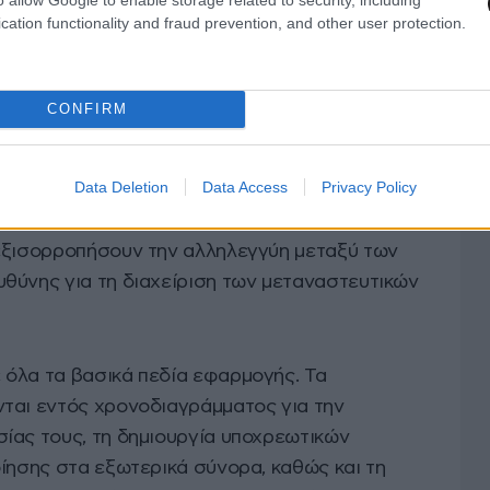
cation functionality and fraud prevention, and other user protection.
CONFIRM
κε τον Μάιο του 2024, περιλαμβάνει δέκα
Data Deletion
Data Access
Privacy Policy
ις και εισάγει ένα κοινό ευρωπαϊκό σύστημα με
ρικών συνόρων, νέες διαδικασίες ασύλου και
εξισορροπήσουν την αλληλεγγύη μεταξύ των
θύνης για τη διαχείριση των μεταναστευτικών
όλα τα βασικά πεδία εφαρμογής. Τα
ται εντός χρονοδιαγράμματος για την
ίας τους, τη δημιουργία υποχρεωτικών
οίησης στα εξωτερικά σύνορα, καθώς και τη