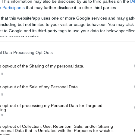
. This information may also be disclosed by us to third parties on the
IA
τη Δανία, την Αυστρία και την Ολλανδία σε κοινή
Participants
that may further disclose it to other third parties.
ου σχεδίου, ενώ βρίσκονται σε εξέλιξη επαφές
 that this website/app uses one or more Google services and may gath
αφή των πρώτων σχετικών συμφωνιών.
including but not limited to your visit or usage behaviour. You may click 
 to Google and its third-party tags to use your data for below specifi
ogle consent section.
Συμφώνου στα υπόλοιπα
l Data Processing Opt Outs
 δημοσίευσε η Ευρωπαϊκή Επιτροπή στις αρχές
o opt-out of the Sharing of my personal data.
ειώσει σημαντική πρόοδο στην εφαρμογή του
In
λώνες του νέου συστήματος να έχουν πλέον
o opt-out of the Sale of my Personal Data.
όσο, η Επιτροπή επισημαίνει ότι απαιτούνται
In
ολοκληρωθούν όλα τα απαραίτητα στοιχεία πριν
to opt-out of processing my Personal Data for Targeted
ρμογή του νέου πλαισίου.
ing.
In
o opt-out of Collection, Use, Retention, Sale, and/or Sharing
ersonal Data that Is Unrelated with the Purposes for which it
lected.