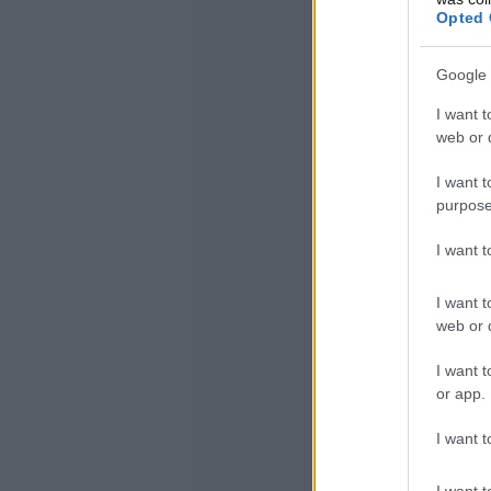
Opted 
Google 
I want t
web or d
I want t
purpose
I want 
I want t
web or d
I want t
or app.
I want t
I want t