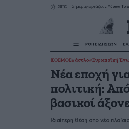
Σήμερα
γιορτάζουν:
ΡΟΗ ΕΙΔΗΣΕΩΝ
ΕΛ
ΚΟΣΜΟΣ
#άσυλο
#Ευρωπαϊκή Έν
Νέα εποχή γι
πολιτική: Από
βασικοί άξον
Ιδιαίτερη θέση στο νέο πλαίσι