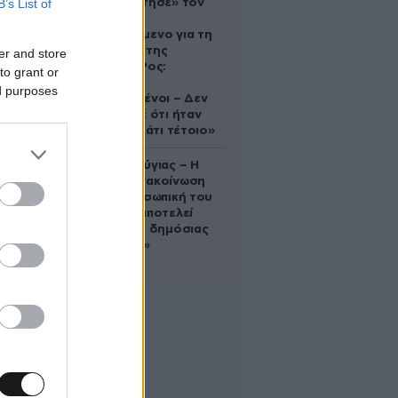
B’s List of
που «υιοθέτησε» τον
Αφγανό
κατηγορούμενο για τη
δολοφονία της
er and store
Ελίζαμπεθ Ρος:
to grant or
«Είμαστε
ed purposes
συντετριμμένοι – Δεν
έδειξε ποτέ ότι ήταν
ικανός για κάτι τέτοιο»
Χρίστος Κούγιας – Η
αυστηρή ανακοίνωση
για την προσωπική του
ζωή: «Δεν αποτελεί
αντικείμενο δημόσιας
συζήτησης»