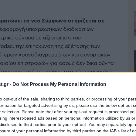
ωματώνει το νέο Σύμφωνο στηρίζεται σε
ν εφαρμογή υποχρεωτικών διαδικασιών
τερικά σύνορα με αξιοποίηση του
odac, την επιτάχυνση της εξέτασης των
ότερων χρονοδιαγραμμάτων και συνοριακών
λαισίου επιστροφών για όσους δεν δικαιούνται
κή προσαρμογή της χώρας στο νέο ευρωπαϊκό
στευσης, με έμφαση στην προστασία των
.gr -
Do Not Process My Personal Information
γασία με τους ευρωπαϊκούς οργανισμούς.
to opt-out of the sale, sharing to third parties, or processing of your per
formation for targeted advertising by us, please use the below opt-out s
 κατέχει η συζήτηση για τη δημιουργία των
r selection. Please note that after your opt-out request is processed y
ρων επιστροφής σε τρίτες χώρες εκτός Ε.Ε. για
eing interest-based ads based on personal information utilized by us or
 ασύλου έχουν απορριφθεί τελεσίδικα. Όπως
disclosed to third parties prior to your opt-out. You may separately opt-
losure of your personal information by third parties on the IAB’s list of
άστευσης και Ασύλου Θάνος Πλεύρης, η Ελλάδα