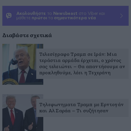
Ακολουθήστε
το
Newsbeast
στο Viber και
μάθετε
πρώτοι
τα
σημαντικότερα νέα
Διαβάστε σχετικά
Τελεσίγραφο Τραμπ σε Ιράν: Μια
τεράστια αρμάδα έρχεται, ο χρόνος
σας τελειώνει – Θα απαντήσουμε αν
προκληθούμε, λέει η Τεχεράνη
Τηλεφωνηματα Τραμπ με Ερντογάν
και Αλ Σαράα – Τι συζήτησαν