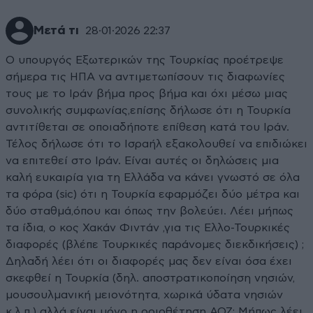
Μετά τι
28·01·2026 22:37
Ο υπουργός Εξωτερικών της Τουρκίας προέτρεψε
σήμερα τις ΗΠΑ να αντιμετωπίσουν τις διαφωνίες
τους με το Ιράν βήμα προς βήμα και όχι μέσω μιας
συνολικής συμφωνίας,επίσης δήλωσε ότι η Τουρκία
αντιτίθεται σε οποιαδήποτε επίθεση κατά του Ιράν.
Τέλος δήλωσε ότι το Ισραήλ εξακολουθεί να επιδιώκει
να επιτεθεί στο Ιράν. Είναι αυτές οι δηλώσεις μια
καλή ευκαιρία για τη Ελλάδα να κάνει γνωστό σε όλα
τα φόρα (sic) ότι η Τουρκία εφαρμόζει δύο μέτρα και
δύο σταθμά,όπου και όπως την βολεύει. Λέει μήπως
τα ίδια, ο κος Χακάν Φιντάν ,για τις Ελλο-Τουρκικές
διαφορές (βλέπε Τουρκικές παράνομες διεκδικήσεις) ;
Δηλαδή λέει ότι οι διαφορές μας δεν είναι όσα έχει
σκεφθεί η Τουρκία (δηλ. αποστρατικοποίηση νησιών,
μουσουλμανική μειονότητα, χωρικά ύδατα νησιών
κ.λ.π.) αλλά είναι μόνο η οριοθέτηση ΑΟΖ; Μήπως λέει