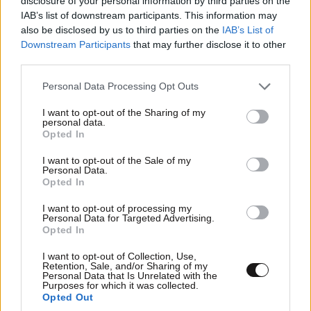
disclosure of your personal information by third parties on the
IAB’s list of downstream participants. This information may
also be disclosed by us to third parties on the
IAB’s List of
Downstream Participants
that may further disclose it to other
third parties.
Please note that this website/app uses one or more Google
Personal Data Processing Opt Outs
services and may gather and store information including but
not limited to your visit or usage behaviour. You may click to
I want to opt-out of the Sharing of my
personal data.
grant or deny consent to Google and its third-party tags to
Opted In
use your data for below specified purposes in below Google
consent section.
I want to opt-out of the Sale of my
Personal Data.
Opted In
I want to opt-out of processing my
Personal Data for Targeted Advertising.
Καλιφόρνια: Σορός εντοπίστηκε στα αποκαΐδια
Opted In
σπιτιού που κατέστρεψε η μεγάλη πυρκαγιά
I want to opt-out of Collection, Use,
Retention, Sale, and/or Sharing of my
Personal Data that Is Unrelated with the
Purposes for which it was collected.
Opted Out