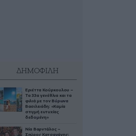
ΔΗΜΟΦΙΛΗ
Εριέττα Κούρκουλου –
Τα 33α γενέθλια και τα
φιλιά με τον Βύρωνα
Βασιλειάδη: «Καμία
στιγμή ευτυχίας
δεδομένη»
Νία Βαρντάλος –
Σπύρος Κατσαγάνης: