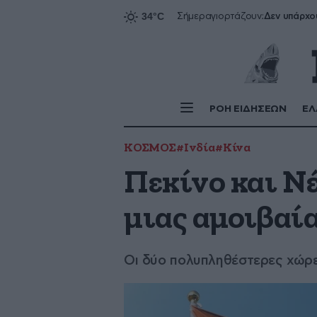
Δεν υπάρχο
Σήμερα
γιορτάζουν:
ΡΟΗ ΕΙΔΗΣΕΩΝ
ΕΛ
ΚΟΣΜΟΣ
#Ινδία
#Κίνα
Πεκίνο και Νέ
μιας αμοιβαί
Οι δύο πολυπληθέστερες χώρε