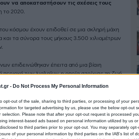
κουν να αποκαταστήσουν τις σχέσεις τους
η το 2020.
ου κόσμου έχουν επιδοθεί σε μια σκληρή μάχη
α και τα σύνορα τους μήκους 3.500 χιλιομέτρων
.
νων επιδεινώθηκαν έπειτα από μια βίαιη
περιοχή των Ιμαλαΐων, η οποία στοίχισε τη ζωή
ώτες και τέσσερις Κινέζους. Τον Οκτώβριο, οι
.gr -
Do Not Process My Personal Information
ανώσουν περιπολίες στις αμφισβητούμενες
to opt-out of the sale, sharing to third parties, or processing of your per
formation for targeted advertising by us, please use the below opt-out s
r selection. Please note that after your opt-out request is processed y
Μόντι και ο Κινέζος πρόεδρος Σι Τζινπίνγκ
eing interest-based ads based on personal information utilized by us or
 τελευταία πέντε χρόνια τον περασμένο
disclosed to third parties prior to your opt-out. You may separately opt-
losure of your personal information by third parties on the IAB’s list of
γαστούν για τη βελτίωση των διμερών τους