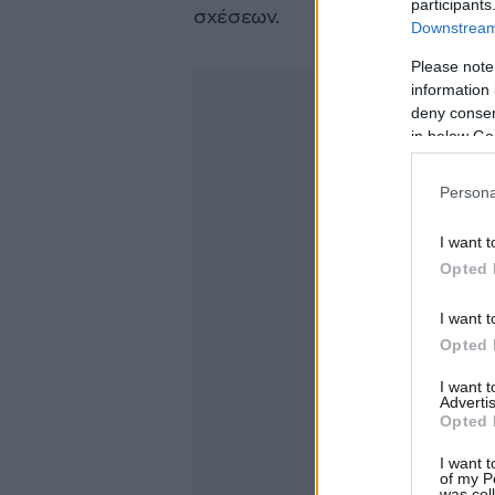
participants
σχέσεων.
Downstream 
Please note
information 
deny consent
in below Go
Persona
I want t
Opted 
I want t
Opted 
I want 
Advertis
Opted 
I want t
of my P
was col