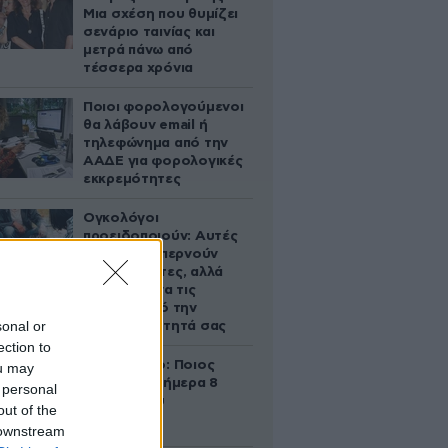
Μια σχέση που θυμίζει
σενάριο ταινίας και
μετρά πάνω από
τέσσερα χρόνια
Ποιοι φορολογούμενοι
θα λάβουν email ή
τηλεφώνημα από την
ΑΑΔΕ για φορολογικές
εκκρεμότητες
Ογκολόγοι
προειδοποιούν: Αυτές
οι τροφές, περνούν
απαρατήρητες, αλλά
καλό είναι να τις
βγάλετε από την
sonal or
καθημερινότητά σας
ection to
Εορτολόγιο: Ποιος
ou may
γιορτάζει σήμερα 8
 personal
Αυγούστου
out of the
 downstream