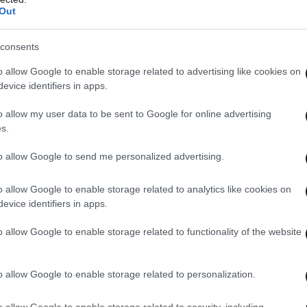
Out
consents
o allow Google to enable storage related to advertising like cookies on
evice identifiers in apps.
o allow my user data to be sent to Google for online advertising
s.
to allow Google to send me personalized advertising.
α για την αυξανόμενη παρουσία του Πεκίνου
o allow Google to enable storage related to analytics like cookies on
ή που η Ινδία θεωρεί ότι ανήκει σαφέστατα στη
evice identifiers in apps.
o allow Google to enable storage related to functionality of the website
 Λάμα, ο πνευματικός ηγέτης του Θιβέτ τον
 που διέφυγε, μαζί με χιλιάδες Θιβετιανούς, από
o allow Google to enable storage related to personalization.
ατευμάτων που κατέστειλε μια εξέγερση στη
o allow Google to enable storage related to security, including