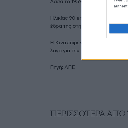
Λάσα το 1959.
authenti
Ηλικίας 90 ετών, ο Δαλάι Λάμα δ
έδρα της στην Ινδία, εξουσιοδοτε
Η Κίνα επιμένει από την πλευρά 
λόγο για την ταυτότητα του μελλ
Πηγή: ΑΠΕ
ΠΕΡΙΣΣΟΤΕΡΑ ΑΠΟ