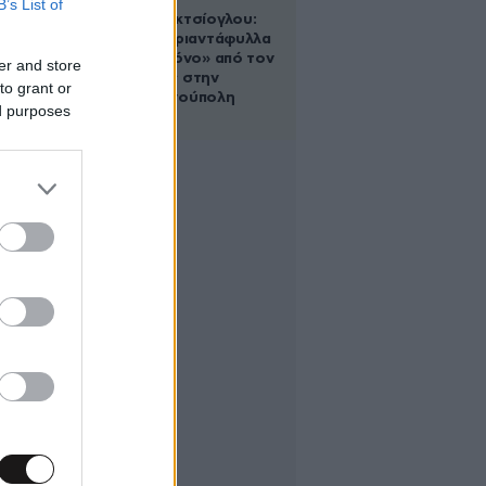
B’s List of
Μαρία Εκμεκτσίογλου:
«17 λευκά τριαντάφυλλα
για έναν χρόνο» από τον
er and store
σύζυγό της στην
to grant or
Κωνσταντινούπολη
ed purposes