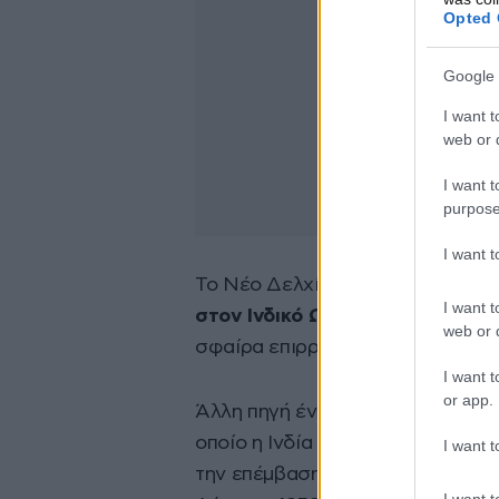
Opted 
Google 
I want t
web or d
I want t
purpose
I want 
Το Νέο Δελχί
εκφράζει ανησυχί
I want t
στον Ινδικό Ωκεανό
, μια περιοχ
web or d
σφαίρα επιρροής της.
I want t
or app.
Άλλη πηγή έντασης είναι ο Δαλάι
οποίο η Ινδία φιλοξενεί από τότε
I want t
την επέμβαση των κινεζικών στρ
I want t