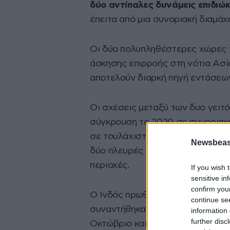
δύο αντίπαλες δυνάμεις επιδιώ
έπειτα από μια συνοριακή διαμάχ
Οι δύο πολυπληθέστερες χώρες τ
άσκησης επιρροής στη νότια Ασί
αποτελούν διαρκή πηγή εντάσεων
Οι σχέσεις μεταξύ των δυο γειτό
σύγκρουση το 2020 σε συνοριακή 
σε τουλάχιστον 20 Ινδούς στρατι
Newsbeast
δύο πλευρές συμφώνησαν να οργ
περιοχές.
If you wish 
sensitive in
confirm you
Ο Ινδός πρωθυπουργός Ναρέντρα 
continue se
συναντήθηκαν για πρώτη φορά τα
information 
further disc
Οκτώβριο και συμφώνησαν να ερ