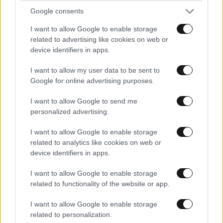
Google consents
Ελενιανος
13·09·2025 11:33
I want to allow Google to enable storage
related to advertising like cookies on web or
Εχει μαθει καλα το παραμύθι του ειναι
device identifiers in apps.
δασκαλεμένος καλά από το αφεντικό του!!!!!
I want to allow my user data to be sent to
Απαντήστε
1
0
Google for online advertising purposes.
I want to allow Google to send me
personalized advertising.
Για πλάκα
13·09·2025 10:27
I want to allow Google to enable storage
related to analytics like cookies on web or
Μας έπαιξε ελληνάρα μου Μηπως θα
device identifiers in apps.
έπρεπε να σε απασχολεί οτι χάσαμε από το
1ο ΛΕΠΤΟ????? ΚΑΙ ΟΧΙ Η ΚΑΤΑΓΩΓΗ ΤΟΥ
I want to allow Google to enable storage
ΑΛΛΟΥ????? ελληνάρας του ΚΑΝΑΠΕΟΣ
related to functionality of the website or app.
Απαντήστε
0
1
I want to allow Google to enable storage
related to personalization.