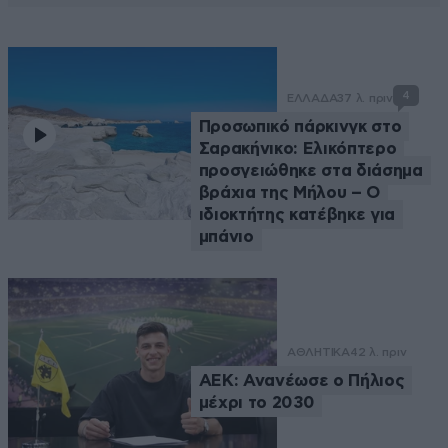
4
ΕΛΛΑΔΑ
37 λ. πριν
Προσωπικό πάρκινγκ στο
Σαρακήνικο: Ελικόπτερο
προσγειώθηκε στα διάσημα
βράχια της Μήλου – Ο
ιδιοκτήτης κατέβηκε για
μπάνιο
ΑΘΛΗΤΙΚΑ
42 λ. πριν
ΑΕΚ: Ανανέωσε ο Πήλιος
μέχρι το 2030