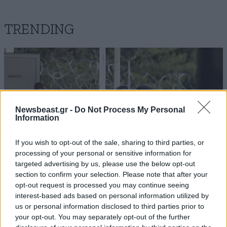
Οι Μεγάλοι Προπονητές
13·09·2025 11:20
TRENDING
Φτιάχνουν τις Μεγάλες Ομάδες. Όσο κι αν πονάει μια
ήττα από την ομάδα της Τουρκίας(ειδικά τις μέρες
της θλιβερής επετείου της Καταστροφής), πρέπει να
παραδεχτούμε ότι ήταν καλύτεροι. Ας λάβουν οι δικοί
μας το μάθημα, να διορθωθουν(αν μπορούν). Δεν
τελειώνουν οι ευκαιρίες για 'ρεβάνς'
Newsbeast.gr -
Do Not Process My Personal
Information
Απαντήστε
0
1
If you wish to opt-out of the sale, sharing to third parties, or
processing of your personal or sensitive information for
targeted advertising by us, please use the below opt-out
Green Lord
13·09·2025 09:53
section to confirm your selection. Please note that after your
opt-out request is processed you may continue seeing
επεσαν μπασκετικες...ξυλιες στο... ασκερι του
interest-based ads based on personal information utilized by
ΚΟΣΜΟΣ
09·08·2026 07:44
πατρινου καφετζη!!! ωχ ωχ ωχ βασιλη μου βλεπω να
us or personal information disclosed to third parties prior to
Η αυτοκρατορία του «Έντικ» και ο «μεγάλος»
πλησιαζει ο ερκιν...ο πορθητης!!! ωχ ωχ ωχ
your opt-out. You may separately opt-out of the further
που φέρεται να βρίσκεται πίσω του – Τι ορίζει ο