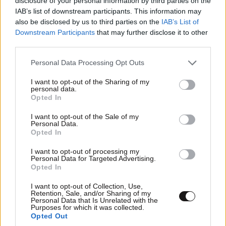
disclosure of your personal information by third parties on the
όρος Greek Mafia
IAB’s list of downstream participants. This information may
Απαντήστε
0
1
also be disclosed by us to third parties on the
IAB’s List of
Downstream Participants
that may further disclose it to other
Green Lord
14·09·2025 14:53
third parties.
Εκτος απο ασχετη ειμαι ανθελληνιδα. Ολο
Please note that this website/app uses one or more Google
Personal Data Processing Opt Outs
services and may gather and store information including but
ψεματα οτι δηθεν πηγα να δω την εθνικη και
not limited to your visit or usage behaviour. You may click to
I want to opt-out of the Sharing of my
ασυναρτησιες ολη την ωρα. Εχω ξεφτιλιστει
personal data.
grant or deny consent to Google and its third-party tags to
εντελως. Παω να πιω το γαλα μου τωρα και να
Opted In
use your data for below specified purposes in below Google
παιξω με τις κουκλες μου
consent section.
I want to opt-out of the Sale of my
Personal Data.
Απαντήστε
0
0
Opted In
I want to opt-out of processing my
Personal Data for Targeted Advertising.
Opted In
Ουστ 🤮
13·09·2025 10:14
I want to opt-out of Collection, Use,
Retention, Sale, and/or Sharing of my
Βρωμοτουρκε
Personal Data that Is Unrelated with the
Purposes for which it was collected.
Opted Out
Απαντήστε
1
0