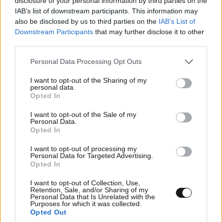
disclosure of your personal information by third parties on the
IAB’s list of downstream participants. This information may
also be disclosed by us to third parties on the
IAB’s List of
Downstream Participants
that may further disclose it to other
third parties.
Please note that this website/app uses one or more Google
Personal Data Processing Opt Outs
services and may gather and store information including but
not limited to your visit or usage behaviour. You may click to
I want to opt-out of the Sharing of my
personal data.
grant or deny consent to Google and its third-party tags to
Opted In
use your data for below specified purposes in below Google
consent section.
I want to opt-out of the Sale of my
Personal Data.
Opted In
I want to opt-out of processing my
Personal Data for Targeted Advertising.
ΕΛΛΑΔΑ
1 ω. πριν
Opted In
«Καλό ταξίδι μικρέ»: Πέθανε το λευκό κουτάβι
που το είχαν υιοθετήσει η αγέλη των λύκων –
I want to opt-out of Collection, Use,
Retention, Sale, and/or Sharing of my
Το σπαρακτικό βίντεο
Personal Data that Is Unrelated with the
Purposes for which it was collected.
Opted Out