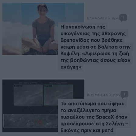
1
ΕΛΛΑΔΑ
39 λ. πριν
Η ανακοίνωση της
οικογένειας της 38χρονης
Βρετανίδας που βρέθηκε
νεκρή μέσα σε βαλίτσα στην
Κυψέλη: «Αφιέρωσε τη ζωή
της βοηθώντας όσους είχαν
ανάγκη»
1
ΚΟΣΜΟΣ
46 λ. πριν
Το αποτύπωμα που άφησε
το ανεξέλεγκτο τμήμα
πυραύλου της SpaceX όταν
προσέκρουσε στη Σελήνη –
Εικόνες πριν και μετά