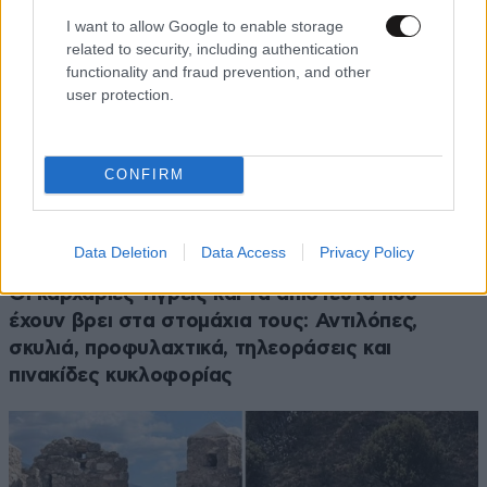
I want to allow Google to enable storage
related to security, including authentication
functionality and fraud prevention, and other
user protection.
CONFIRM
Data Deletion
Data Access
Privacy Policy
ΠΕΡΙΒΑΛΛΟΝ
06·08·2026 16:16
Οι καρχαρίες τίγρεις και τα απίστευτα που
έχουν βρει στα στομάχια τους: Αντιλόπες,
σκυλιά, προφυλαχτικά, τηλεοράσεις και
πινακίδες κυκλοφορίας