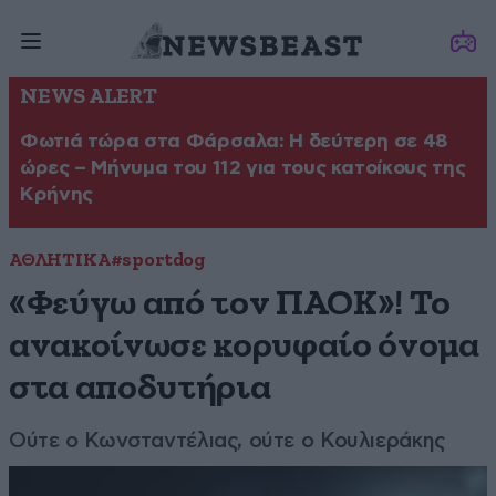
NEWS ALERT
Φωτιά τώρα στα Φάρσαλα: Η δεύτερη σε 48
ώρες – Μήνυμα του 112 για τους κατοίκους της
Κρήνης
ΑΘΛΗΤΙΚΑ
#sportdog
«Φεύγω από τον ΠΑΟΚ»! Το
ανακοίνωσε κορυφαίο όνομα
στα αποδυτήρια
Ούτε ο Κωνσταντέλιας, ούτε ο Κουλιεράκης