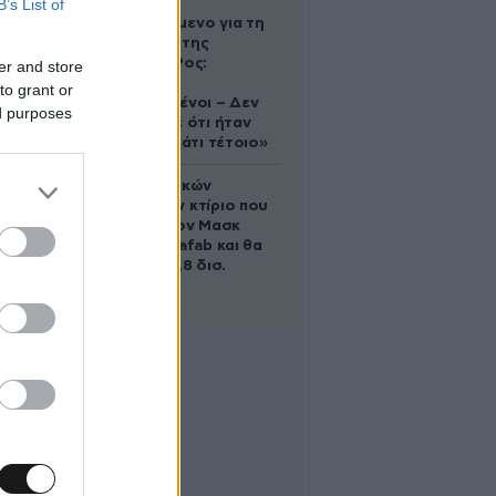
B’s List of
Αφγανό
κατηγορούμενο για τη
δολοφονία της
Ελίζαμπεθ Ρος:
er and store
«Είμαστε
to grant or
συντετριμμένοι – Δεν
ed purposes
έδειξε ποτέ ότι ήταν
ικανός για κάτι τέτοιο»
Το φαραωνικών
διαστάσεων κτίριο που
χτίζει ο Έλον Μασκ
λέγεται Terafab και θα
κοστίσει 16,8 δισ.
δολάρια