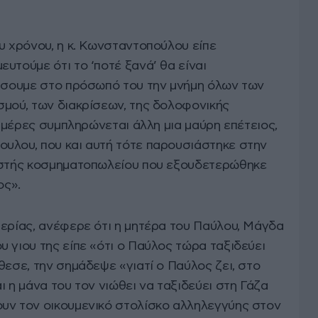
 χρόνου, η κ. Κωνσταντοπούλου είπε
υτούμε ότι το ‘ποτέ ξανά’ θα είναι
μήσουμε στο πρόσωπό του την μνήμη όλων των
σμού, των διακρίσεων, της δολοφονικής
 ημέρες συμπληρώνεται άλλη μια μαύρη επέτειος,
υλου, που και αυτή τότε παρουσιάστηκε στην
ληστής κοσμηματοπωλείου που εξουδετερώθηκε
ος».
ρίας, ανέφερε ότι η μητέρα του Παύλου, Μάγδα
 γιου της είπε «ότι ο Παύλος τώρα ταξιδεύει
θεσε, την σημάδεψε «γιατί ο Παύλος ζει, στο
ι η μάνα του τον νιώθει να ταξιδεύει στη Γάζα
υν τον οικουμενικό στολίσκο αλληλεγγύης στον