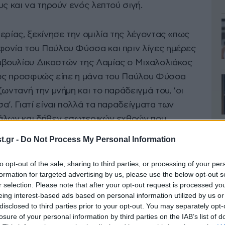
υς και να τηρούν ενός λεπτού σιγή.
ίας, ξεκίνησε την ομιλία της λέγοντας «πως
ονία του Παύλου Φύσσα και πριν λίγες ημέρες
βουλίου Δικαστών της Λαμίας ο Μιχαλολιάκος
όπως προσφυώς είπε η μάνα του Παύλου Φύσσα
ωντανή την μνήμη και το παράδειγμά του, ‘οι
α’. Γιατί είναι πολλά τα παραδείγματα των
πάλων και δήθεν εσωτερικών εχθρών που
 αντιδημοκρατικές εξουσίες, προκειμένου να
.gr -
Do Not Process My Personal Information
α αντιμεταθέτουν την ευθύνη – και κυρίως να
to opt-out of the sale, sharing to third parties, or processing of your per
formation for targeted advertising by us, please use the below opt-out s
r selection. Please note that after your opt-out request is processed y
Φύσσα» είπε η κ. Κωνσταντοπούλου, «το
eing interest-based ads based on personal information utilized by us or
νθρώπων που αγωνίστηκαν διαχρονικά κατά του
disclosed to third parties prior to your opt-out. You may separately opt-
losure of your personal information by third parties on the IAB’s list of
 αντιφασιστική κινητοποίηση σε παγκόσμιο