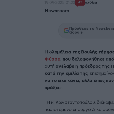
19·09·2025 01:23
σχόλια
42
Newsroom
Πρόσθεσε το Newsbeast
Google
Η ο
λομέλεια της Βουλής τήρησε
Φύσσα
, που δολοφονήθηκε από
αυτή
ανέλαβε η πρόεδρος της 
κατά την ομιλία της,
επισημαίνον
να το είχε κάνει, αλλά όπως πάν
πράξει
».
Η κ. Κωνσταντοπούλου, διέκοψε τ
παριστάμενο υπουργό Δικαιοσύνη