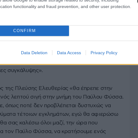
cation functionality and fraud prevention, and other user protection.
ούλου, «μίλησε κατά του φασισμού με την
CONFIRM
γούδι, με την ευαισθησία και την αγάπη προς την
εχνάμε και ποια παιχνίδια παίχτηκαν μέχρι
Data Deletion
Data Access
Privacy Policy
φθεί η δολοφονία του Παύλου και η πραγματική
ότι τσακώθηκαν κάποιοι οπαδοί σε ένα καφέ….
ιες συγκάλυψης».
ς της Πλεύσης Ελευθερίας «θα έπρεπε στην
νός λεπτού σιγή στην μνήμη του Παύλου Φύσσα.
ε, όπως ποτέ δεν προβλέπεται δυστυχώς να
 θύματα τέτοιων εγκλημάτων, εγώ θα αφιερώσω
ι θα σας καλέσω όλοι μαζί, την ώρα που
 για τον Παύλο Φύσσα, να κρατήσουμε ενός