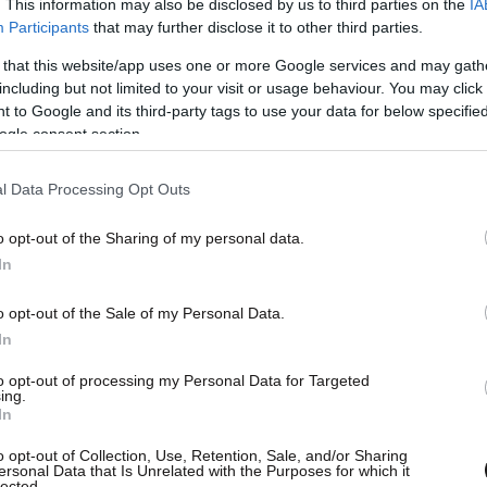
. This information may also be disclosed by us to third parties on the
IA
οινωνίες δεν πρόκειται να ενδώσουν στις
Participants
that may further disclose it to other third parties.
αλγία για τον ναζισμό, στον ρατσισμό που
 that this website/app uses one or more Google services and may gath
είνων των πιο σκοτεινών καθεστώτων, που η
including but not limited to your visit or usage behaviour. You may click 
 δεσμεύτηκαν ότι ποτέ ξανά δεν θα αφήσουν να
 to Google and its third-party tags to use your data for below specifi
ogle consent section.
l Data Processing Opt Outs
ου Παύλου Φύσσα, η πρόεδρος της «Πλεύσης
πολύ καλά εκείνες τις ημέρες της δολοφονίας
o opt-out of the Sharing of my personal data.
ή εκείνες τις ημέρες και ποιοι προσπάθησαν να
In
νους της ΧΑ με την αγωνιστική, δυναμική
o opt-out of the Sale of my Personal Data.
In
to opt-out of processing my Personal Data for Targeted
ing.
In
o opt-out of Collection, Use, Retention, Sale, and/or Sharing
ersonal Data that Is Unrelated with the Purposes for which it
lected.