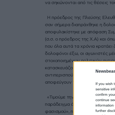
να σηκώνονται από τις θέσεις το
Η πρόεδρος της Πλεύσης Ελευθερ
σαν σήμερα διαπράχθηκε η δολοφ
αποφυλακίστηκε με απόφαση Συμ
(σ.σ. ο πρόεδρος της Χ.Α) και 
που όλα αυτά τα χρόνια κρατάει ζ
δολοφόνοι έξω, οι αγωνιστές μέσ
στοχοποιημένων πολιτικών αντι
κατασκευάζουν οι αυταρχικές και
Newsbeast
αντιπερισπούν την προσοχή και ν
αποφεύγουν την λογοδοσία».
If you wish 
sensitive in
confirm you
«Τιμούμε την μνήμη του Παύλου 
continue se
παράδειγμα όλων εκείνων των α
information 
further disc
φασισμού», προσθέτοντας πως «η