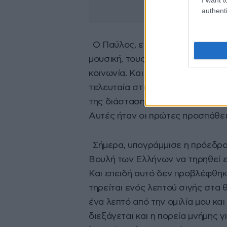
authenti
Ο Παύλος, είπε η κ. Κωνσταντοπ
μουσική, τους στίχους και το τρα
κοινωνία. Και οφείλουμε να μην ξ
τελευταία στιγμή για να συγκαλυ
της διάσταση, με τις αφηγήσεις 
Αυτές ήταν οι πρώτες προσπάθε
Σήμερα, υπογράμμισε η πρόεδρο
Βουλή των Ελλήνων να τηρηθεί ε
Και επειδή αυτό δεν προβλέφθηκ
τηρείται ενός λεπτού σιγής στα
ένα λεπτό από την ομιλία μου κα
διεξάγεται και η πορεία μνήμης