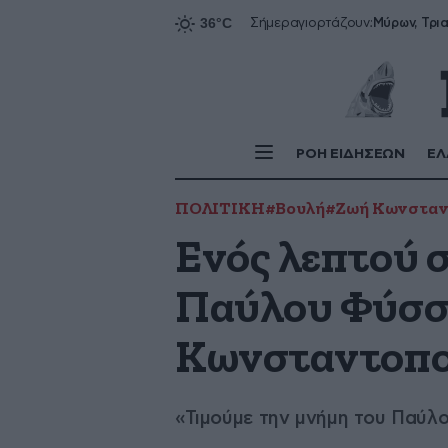
Σήμερα
γιορτάζουν:
ΡΟΗ ΕΙΔΗΣΕΩΝ
ΕΛ
ΠΟΛΙΤΙΚΗ
#Βουλή
#Ζωή Κωνσταν
Ενός λεπτού 
Παύλου Φύσσα
Κωνσταντοπ
«Τιμούμε την μνήμη του Παύλ