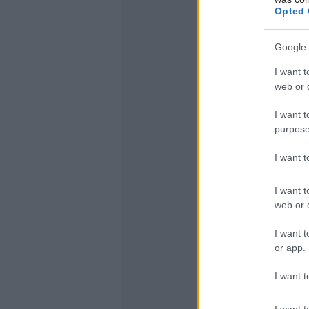
Opted 
Google 
I want t
web or d
I want t
purpose
I want 
I want t
web or d
I want t
or app.
I want t
I want t