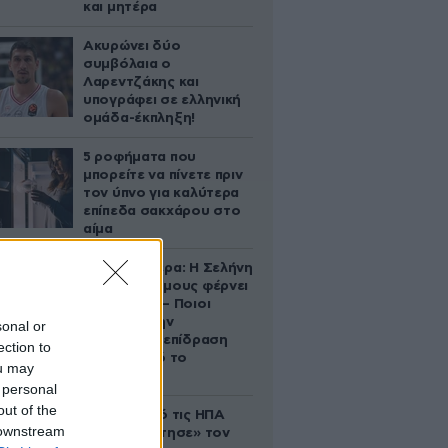
και μητέρα
Ακυρώνει δύο
συμβόλαια ο
Λαρεντζάκης και
υπογράφει σε ελληνική
ομάδα-έκπληξη!
5 ροφήματα που
μπορείτε να πίνετε πριν
τον ύπνο για καλύτερα
επίπεδα σακχάρου στο
αίμα
Ζώδια σήμερα: Η Σελήνη
στους Διδύμους φέρνει
ανατροπές – Ποιοι
δέχονται την
sonal or
ευεργετική επίδραση
ection to
του Δία από το
ou may
απόγευμα;
 personal
out of the
Ζευγάρι από τις ΗΠΑ
 downstream
που «υιοθέτησε» τον