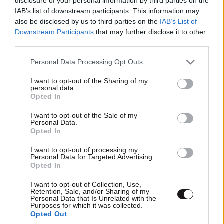
disclosure of your personal information by third parties on the
IAB’s list of downstream participants. This information may
also be disclosed by us to third parties on the
IAB’s List of
Downstream Participants
that may further disclose it to other
third parties.
Please note that this website/app uses one or more Google
Personal Data Processing Opt Outs
services and may gather and store information including but
not limited to your visit or usage behaviour. You may click to
I want to opt-out of the Sharing of my
Πέτρος Κωστόπουλος: «Είναι κάποιες μέρες
personal data.
grant or deny consent to Google and its third-party tags to
Opted In
που δεν τις ξεχνάς ποτέ» – Η συγκινητική
use your data for below specified purposes in below Google
εικόνα από τον γάμο της Αμαλίας
consent section.
I want to opt-out of the Sale of my
Personal Data.
Opted In
I want to opt-out of processing my
Personal Data for Targeted Advertising.
Opted In
I want to opt-out of Collection, Use,
Retention, Sale, and/or Sharing of my
Personal Data that Is Unrelated with the
Purposes for which it was collected.
Opted Out