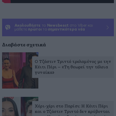
Ακολουθήστε
το
Newsbeast
στο Viber και
μάθετε
πρώτοι
τα
σημαντικότερα νέα
Διαβάστε σχετικά
Ο Τζάστιν Τριντό τρελαμένος με την
Κέιτι Πέρι – «Τη θεωρεί την τέλεια
γυναίκα»
Χέρι-χέρι στο Παρίσι: Η Κέιτι Πέρι
και ο Τζάστιν Τριντό δεν κρύβονται