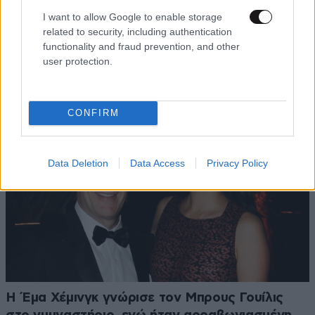
I want to allow Google to enable storage
Akylas για Eurovision 2026: «Aδικηθήκαμε, δεν
related to security, including authentication
αξίζαμε τη δέκατη θέση» – «Ήταν μια πολύ
functionality and fraud prevention, and other
user protection.
ψυχοφθόρα διαδικασία»
CONFIRM
Data Deletion
Data Access
Privacy Policy
Η Έμα Χέμινγκ γνώρισε τον Μπρους Γουίλις