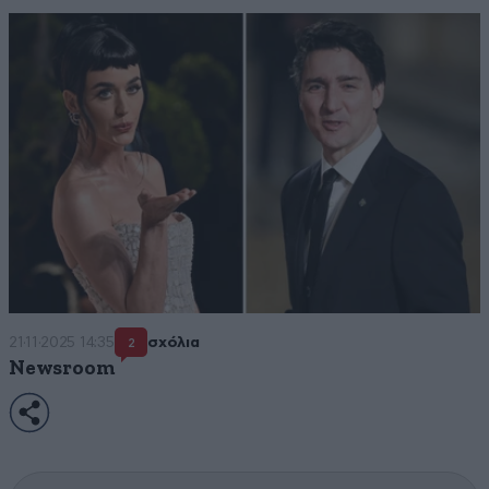
21·11·2025 14:35
σχόλια
2
Newsroom