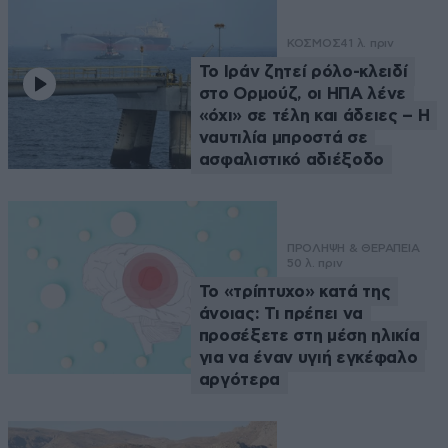
ΚΟΣΜΟΣ
41 λ. πριν
Το Ιράν ζητεί ρόλο-κλειδί
στο Ορμούζ, οι ΗΠΑ λένε
«όχι» σε τέλη και άδειες – Η
ναυτιλία μπροστά σε
ασφαλιστικό αδιέξοδο
ΠΡΟΛΗΨΗ & ΘΕΡΑΠΕΙΑ
50 λ. πριν
Το «τρίπτυχο» κατά της
άνοιας: Τι πρέπει να
προσέξετε στη μέση ηλικία
για να έναν υγιή εγκέφαλο
αργότερα