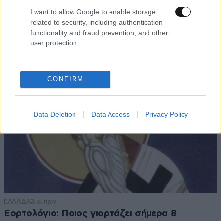
Στα ίχνη της «Αράχνης» του Άσαντ: Ο
I want to allow Google to enable storage
άνθρωπος των βασανιστηρίων της Συρίας
related to security, including authentication
εντοπίστηκε στη Ρωσία
functionality and fraud prevention, and other
user protection.
CONFIRM
Data Deletion
Data Access
Privacy Policy
ΕΛΛΑΔΑ
3 ω. πριν
Εορτολόγιο: Ποιος γιορτάζει σήμερα 8