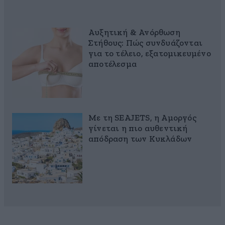
Αυξητική & Ανόρθωση
Στήθους: Πώς συνδυάζονται
για το τέλειο, εξατομικευμένο
αποτέλεσμα
Με τη SEAJETS, η Αμοργός
γίνεται η πιο αυθεντική
απόδραση των Κυκλάδων