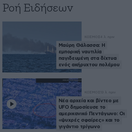
Ροή Ειδήσεων
ΚΟΣΜΟΣ
4 λ. πριν
Μαύρη Θάλασσα: Η
εμπορική ναυτιλία
παγιδευμένη στα δίχτυα
ενός ακήρυχτου πολέμου
ΚΟΣΜΟΣ
13 λ. πριν
Νέα αρχεία και βίντεο με
UFO δημοσίευσε το
αμερικανικό Πεντάγωνο: Οι
«ψυχρές σφαίρες» και το
γιγάντιο τρίγωνο