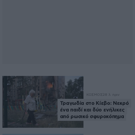
ΚΟΣΜΟΣ
28 λ. πριν
Τραγωδία στο Κίεβο: Νεκρό
ένα παιδί και δύο ενήλικες
από ρωσικό σφυροκόπημα