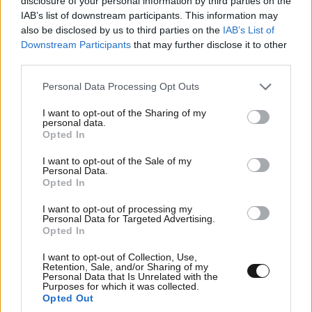
disclosure of your personal information by third parties on the
IAB’s list of downstream participants. This information may
also be disclosed by us to third parties on the
IAB’s List of
Downstream Participants
that may further disclose it to other
third parties.
Please note that this website/app uses one or more Google
Personal Data Processing Opt Outs
services and may gather and store information including but
not limited to your visit or usage behaviour. You may click to
I want to opt-out of the Sharing of my
personal data.
grant or deny consent to Google and its third-party tags to
Opted In
use your data for below specified purposes in below Google
consent section.
I want to opt-out of the Sale of my
Personal Data.
Opted In
I want to opt-out of processing my
Personal Data for Targeted Advertising.
Opted In
I want to opt-out of Collection, Use,
Retention, Sale, and/or Sharing of my
Personal Data that Is Unrelated with the
Purposes for which it was collected.
Opted Out