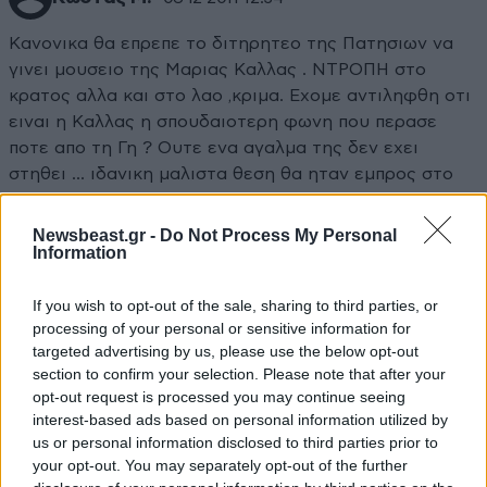
Κανονικα θα επρεπε το διτηρητεο της Πατησιων να
γινει μουσειο της Μαριας Καλλας . ΝΤΡΟΠΗ στο
κρατος αλλα και στο λαο ,κριμα. Εχομε αντιληφθη οτι
ειναι η Καλλας η σπουδαιοτερη φωνη που περασε
ποτε απο τη Γη ? Ουτε ενα αγαλμα της δεν εχει
στηθει ... ιδανικη μαλιστα θεση θα ηταν εμπρος στο
πνευματικο κεντρο του δημου Αθηναιων στην
Ακαδημιας , διοτι εκει κοντα στη Λυρικη Σκηνη
Newsbeast.gr -
Do Not Process My Personal
Information
τραγουδουσε η Καλλας επι χρονια πριν φυγει στην
Ιταλια. Αλλα ξεχασα , το μονο που ενδιαφερει το
νεοελληνα ειναι η τσεπη του...
If you wish to opt-out of the sale, sharing to third parties, or
processing of your personal or sensitive information for
targeted advertising by us, please use the below opt-out
Απαντήστε
5
0
section to confirm your selection. Please note that after your
opt-out request is processed you may continue seeing
interest-based ads based on personal information utilized by
us or personal information disclosed to third parties prior to
TRENDING
your opt-out. You may separately opt-out of the further