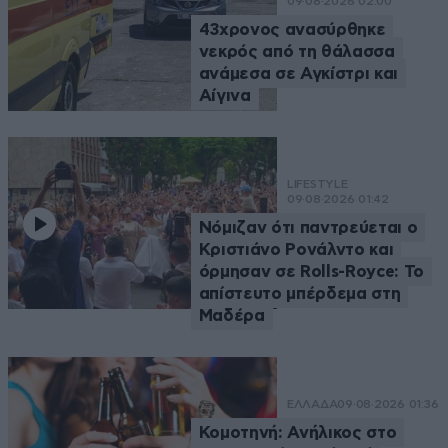
09·08·2026 02:00
43χρονος ανασύρθηκε
νεκρός από τη θάλασσα
ανάμεσα σε Αγκίστρι και
Αίγινα
LIFESTYLE
09·08·2026 01:42
Νόμιζαν ότι παντρεύεται ο
Κριστιάνο Ρονάλντο και
όρμησαν σε Rolls-Royce: Το
απίστευτο μπέρδεμα στη
Μαδέρα
ΕΛΛΑΔΑ
09·08·2026 01:36
Κομοτηνή: Ανήλικος στο