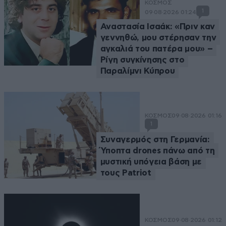
ΚΟΣΜΟΣ
1
09·08·2026 01:24
Αναστασία Ισαάκ: «Πριν καν
γεννηθώ, μου στέρησαν την
αγκαλιά του πατέρα μου» –
Ρίγη συγκίνησης στο
Παραλίμνι Κύπρου
ΚΟΣΜΟΣ
09·08·2026 01:16
1
Συναγερμός στη Γερμανία:
Ύποπτα drones πάνω από τη
μυστική υπόγεια βάση με
τους Patriot
ΚΟΣΜΟΣ
09·08·2026 01:12