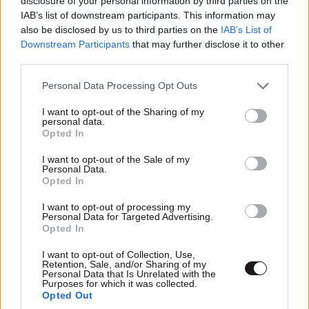
disclosure of your personal information by third parties on the
IAB’s list of downstream participants. This information may
also be disclosed by us to third parties on the
IAB’s List of
Downstream Participants
that may further disclose it to other
third parties.
Please note that this website/app uses one or more Google
Personal Data Processing Opt Outs
services and may gather and store information including but
not limited to your visit or usage behaviour. You may click to
I want to opt-out of the Sharing of my
personal data.
grant or deny consent to Google and its third-party tags to
Opted In
use your data for below specified purposes in below Google
consent section.
I want to opt-out of the Sale of my
Personal Data.
Opted In
I want to opt-out of processing my
LIFESTYLE
08·08·2026 19:12
Personal Data for Targeted Advertising.
Εριέττα Κούρκουλου – Τα 33α γενέθλια και τα
Opted In
φιλιά με τον Βύρωνα Βασιλειάδη: «Καμία στιγμή
I want to opt-out of Collection, Use,
ευτυχίας δεδομένη»
Retention, Sale, and/or Sharing of my
Personal Data that Is Unrelated with the
Purposes for which it was collected.
Opted Out