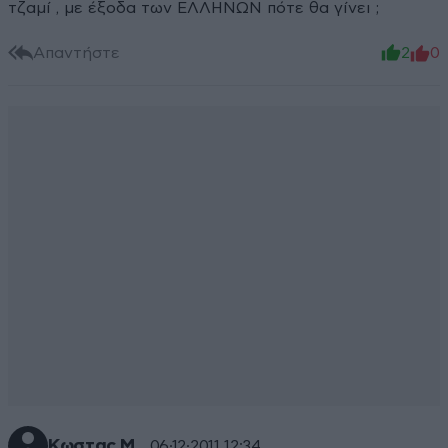
τζαμί , με έξοδα των ΕΛΛΗΝΩΝ πότε θα γίνει ;
Απαντήστε
2
0
Κωστας Μ.
06·12·2011 12:34