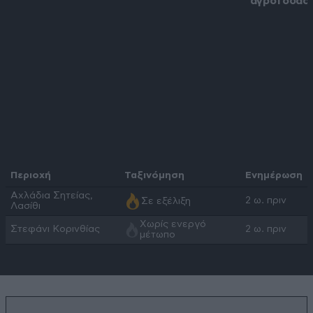
αγροτοδασι
Περιοχή
Ταξινόμηση
Ενημέρωση
Αχλάδια Σητείας,
2 ω. πριν
Σε εξέλιξη
Λασίθι
Χωρίς ενεργό
Στεφάνι Κορινθίας
2 ω. πριν
μέτωπο