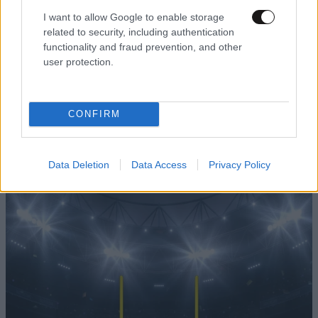
I want to allow Google to enable storage
related to security, including authentication
functionality and fraud prevention, and other
ΕΛΛΑΔΑ
1 ω. πριν
user protection.
Σοκαρισμένο το ζευγάρι που «υιοθέτησε» τον
26χρονο της Κυψέλης: «Δεν μπορούμε να το
πιστέψουμε, τον είχαμε σαν οικογένεια»
CONFIRM
Data Deletion
Data Access
Privacy Policy