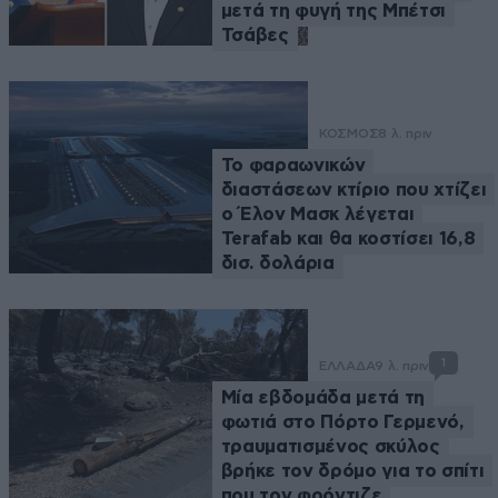
μετά τη φυγή της Μπέτσι
Τσάβες
ΚΟΣΜΟΣ
8 λ. πριν
Το φαραωνικών
διαστάσεων κτίριο που χτίζει
ο Έλον Μασκ λέγεται
Terafab και θα κοστίσει 16,8
δισ. δολάρια
1
ΕΛΛΑΔΑ
9 λ. πριν
Μία εβδομάδα μετά τη
φωτιά στο Πόρτο Γερμενό,
τραυματισμένος σκύλος
βρήκε τον δρόμο για το σπίτι
που τον φρόντιζε