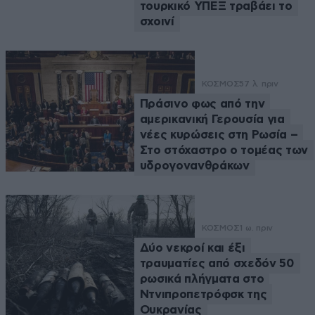
τουρκικό ΥΠΕΞ τραβάει το
σχοινί
ΚΟΣΜΟΣ
57 λ. πριν
Πράσινο φως από την
αμερικανική Γερουσία για
νέες κυρώσεις στη Ρωσία –
Στο στόχαστρο ο τομέας των
υδρογονανθράκων
ΚΟΣΜΟΣ
1 ω. πριν
Δύο νεκροί και έξι
τραυματίες από σχεδόν 50
ρωσικά πλήγματα στο
Ντνιπροπετρόφσκ της
Ουκρανίας