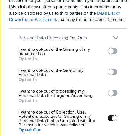
disclosure of your personal information by third parties on the
IAB’s list of downstream participants. This information may
also be disclosed by us to third parties on the
IAB’s List of
Downstream Participants
that may further disclose it to other
third parties.
Please note that this website/app uses one or more Google
Personal Data Processing Opt Outs
services and may gather and store information including but
ΕΛΛΑΔΑ
2 ω. πριν
not limited to your visit or usage behaviour. You may click to
I want to opt-out of the Sharing of my
personal data.
Αδιανόητο περιστατικό στην Κρήτη: Τουρίστας
grant or deny consent to Google and its third-party tags to
Opted In
ρώτησε πόσο κοστίζει για να ασελγήσει σε ένα
use your data for below specified purposes in below Google
consent section.
10χρονο κοριτσάκι
I want to opt-out of the Sale of my
Personal Data.
Opted In
I want to opt-out of processing my
Personal Data for Targeted Advertising.
Opted In
I want to opt-out of Collection, Use,
Retention, Sale, and/or Sharing of my
Personal Data that Is Unrelated with the
Purposes for which it was collected.
Opted Out