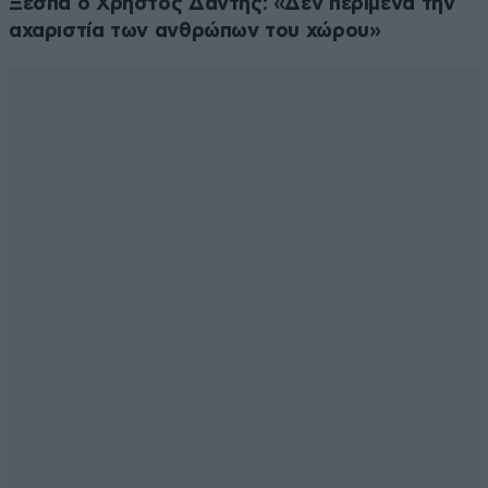
Ξεσπά ο Χρήστος Δάντης: «Δεν περίμενα την
αχαριστία των ανθρώπων του χώρου»