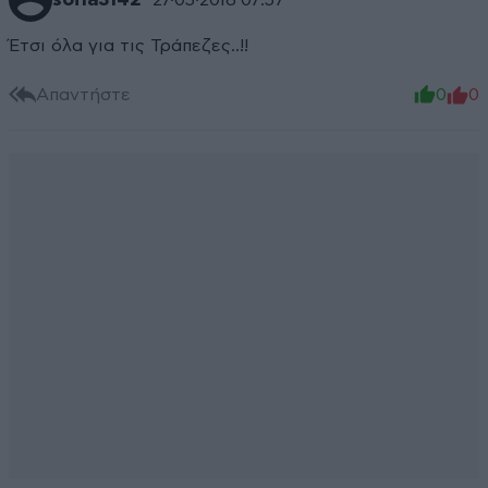
sofia3142
Έτσι όλα για τις Τράπεζες..!!
Απαντήστε
0
0