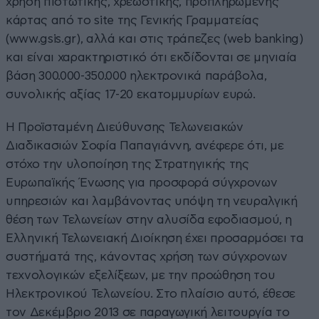
χρήση πιστωτικής, χρεωστικής, προπληρωμένης
κάρτας από το site της Γενικής Γραμματείας
(www.gsis.gr), αλλά και στις τράπεζες (web banking)
και είναι χαρακτηριστικό ότι εκδίδονται σε μηνιαία
βάση 300.000-350.000 ηλεκτρονικά παράβολα,
συνολικής αξίας 17-20 εκατομμυρίων ευρώ.
Η Προϊσταμένη Διεύθυνσης Τελωνειακών
Διαδικασιών Σοφία Παπαγιάννη, ανέφερε ότι, με
στόχο την υλοποίηση της Στρατηγικής της
Ευρωπαϊκής Ένωσης για προσφορά σύγχρονων
υπηρεσιών και λαμβάνοντας υπόψη τη νευραλγική
θέση των Τελωνείων στην αλυσίδα εφοδιασμού, η
Ελληνική Τελωνειακή Διοίκηση έχει προσαρμόσει τα
συστήματά της, κάνοντας χρήση των σύγχρονων
τεχνολογικών εξελίξεων, με την προώθηση του
Ηλεκτρονικού Τελωνείου. Στο πλαίσιο αυτό, έθεσε
τον Δεκέμβριο 2013 σε παραγωγική λειτουργία το