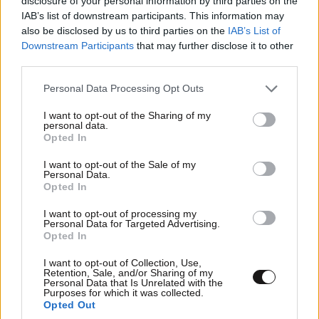
disclosure of your personal information by third parties on the
IAB’s list of downstream participants. This information may
also be disclosed by us to third parties on the
IAB’s List of
Downstream Participants
that may further disclose it to other
Η Ελλάδα υπέβαλε αίτημα για επέκταση της
third parties.
ρήτρας διαφυγής – Επενδύσεις άνω του 1 δισ.
Please note that this website/app uses one or more Google
ευρώ για την Ενέργεια έως το 2028
Personal Data Processing Opt Outs
services and may gather and store information including but
not limited to your visit or usage behaviour. You may click to
I want to opt-out of the Sharing of my
personal data.
grant or deny consent to Google and its third-party tags to
Opted In
use your data for below specified purposes in below Google
consent section.
I want to opt-out of the Sale of my
Personal Data.
Opted In
I want to opt-out of processing my
Personal Data for Targeted Advertising.
Opted In
I want to opt-out of Collection, Use,
Retention, Sale, and/or Sharing of my
Personal Data that Is Unrelated with the
Purposes for which it was collected.
Opted Out