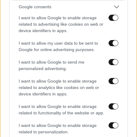
Η ακρίβεια βάζει φρένο στις μετακινήσεις με ΙΧ:
Google consents
«Βουτιά» 10% στην κατανάλωση καυσίμων το
πρώτο εξάμηνο του έτους
I want to allow Google to enable storage
related to advertising like cookies on web or
device identifiers in apps.
I want to allow my user data to be sent to
Google for online advertising purposes.
I want to allow Google to send me
personalized advertising.
I want to allow Google to enable storage
related to analytics like cookies on web or
device identifiers in apps.
I want to allow Google to enable storage
related to functionality of the website or app.
I want to allow Google to enable storage
Συγκρίνουν τις τιμές στους πάγκους των
related to personalization.
λαϊκών και μετά ψωνίζουν οι καταναλωτές –