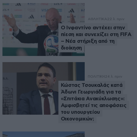
ΑΘΛΗΤΙΚΑ
22 λ. πριν
Ο Ινφαντίνο αντέχει στην
πίεση και συνεχίζει στη FIFA
– Νέα στήριξη από τη
διοίκηση
ΠΟΛΙΤΙΚΗ
24 λ. πριν
Κώστας Τσουκαλάς κατά
Άδωνι Γεωργιάδη για τα
«Σπιτάκια Ανακύκλωσης»:
Αμφισβητεί τις αποφάσεις
του υπουργείου
Οικονομικών;