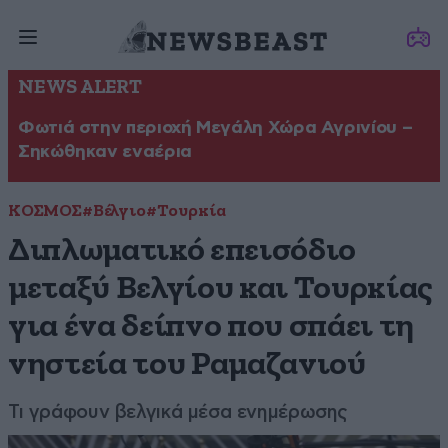
NEWS ALERT
Φωτιά στην περιοχή Μεγάλη Χώρα Αγρινίου –
Σηκώθηκαν εναέρια
ΚΟΣΜΟΣ
#Βέλγιο
#Τουρκία
Διπλωματικό επεισόδιο
μεταξύ Βελγίου και Τουρκίας
για ένα δείπνο που σπάει τη
νηστεία του Ραμαζανιού
Τι γράφουν βελγικά μέσα ενημέρωσης