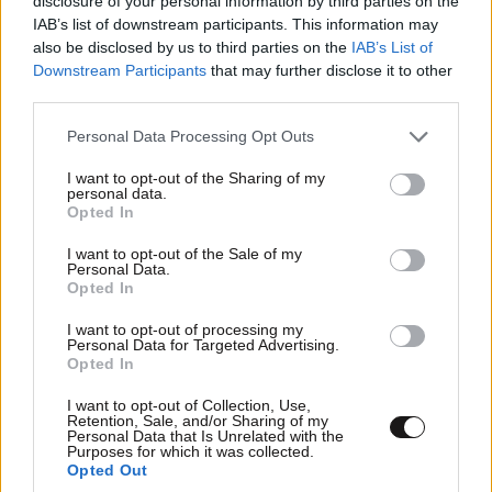
disclosure of your personal information by third parties on the
IAB’s list of downstream participants. This information may
also be disclosed by us to third parties on the
IAB’s List of
Downstream Participants
that may further disclose it to other
third parties.
Please note that this website/app uses one or more Google
Personal Data Processing Opt Outs
services and may gather and store information including but
not limited to your visit or usage behaviour. You may click to
I want to opt-out of the Sharing of my
personal data.
grant or deny consent to Google and its third-party tags to
Opted In
use your data for below specified purposes in below Google
consent section.
I want to opt-out of the Sale of my
Personal Data.
Opted In
I want to opt-out of processing my
ΕΛΛΑΔΑ
06·08·2026 00:09
Personal Data for Targeted Advertising.
Opted In
Σαν σήμερα 6 Αυγούστου: Πεθαίνει η Ρίτα
Σακελλαρίου, η λαϊκή ντίβα που έκανε τη ζωή
I want to opt-out of Collection, Use,
της τραγούδι
Retention, Sale, and/or Sharing of my
Personal Data that Is Unrelated with the
Purposes for which it was collected.
Opted Out