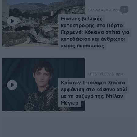
3
ΕΛΛΑΔΑ
24 λ. πριν
Εικόνες βιβλικής
καταστροφής στο Πόρτο
Γερμενό: Κόκκινα σπίτια για
κατεδάφιση και άνθρωποι
χωρίς περιουσίες
LIFESTYLE
32 λ. πριν
Κρίστεν Στιούαρτ: Σπάνια
εμφάνιση στο κόκκινο χαλί
με τη σύζυγό της, Ντίλαν
Μέγιερ