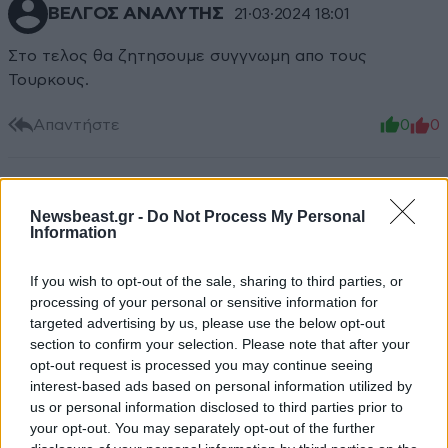
ΒΕΛΓΟΣ ΑΝΑΛΥΤΗΣ
21·03·2024 18:01
Στο τελος θα ζητησουμε συγγνωμη απο τους
Τουρκους.
Απαντήστε
0
0
Newsbeast.gr -
Do Not Process My Personal
η Τουρκια
21·03·2024 17:34
Information
οσο παει ανακατευεται στην Ευρωπη χωρις να εχει
If you wish to opt-out of the sale, sharing to third parties, or
λογω... βαλτε την και στην ΕΕ να δειτε τι θα γινει!!!
processing of your personal or sensitive information for
targeted advertising by us, please use the below opt-out
Απαντήστε
0
0
section to confirm your selection. Please note that after your
opt-out request is processed you may continue seeing
interest-based ads based on personal information utilized by
us or personal information disclosed to third parties prior to
TRENDING
your opt-out. You may separately opt-out of the further