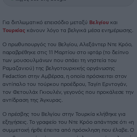
Για διπλωματικό επεισόδιο μεταξύ
Βελγίου
και
Τουρκίας
κάνουν λόγο τα βελγικά μέσα ενημέρωσης.
Ο πρωθυπουργός του Βελγίου, Αλεξάντερ Ντε Κρόο,
παραβρέθηκε στις 11 Μαρτίου στο ιφτάρ (το δείπνο
των μουσουλμάνων που σπάει τη νηστεία του
Ραμαζανιού) της βελγοτουρκικής οργάνωσης
Fedaction στην Αμβέρσα, η οποία πρόσκειται στον
αντίπαλο του τούρκου προέδρου, Ταγίπ Ερντογάν,
τον Φετουλάχ Γκιουλέν, γεγονός που προκάλεσε την
αντίδραση της Άγκυρας.
Ο πρέσβης του Βελγίου στην Τουρκία κλήθηκε για
εξηγήσεις. Το γραφείο του Ντε Κρόο απάντησε ότι «η
συμμετοχή ήρθε έπειτα από πρόσκληση που έλαβε. Ο